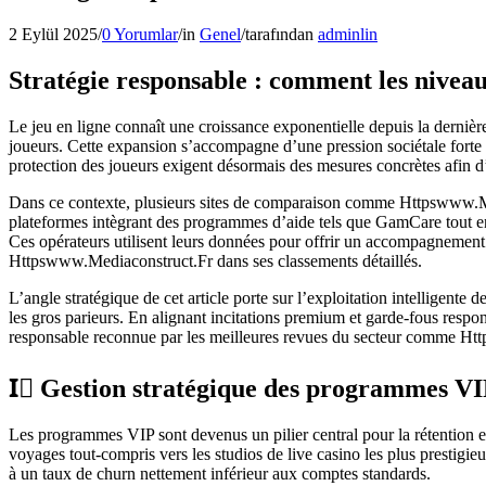
2 Eylül 2025
/
0 Yorumlar
/
in
Genel
/
tarafından
adminlin
Stratégie responsable : comment les niveau
Le jeu en ligne connaît une croissance exponentielle depuis la dernière
joueurs. Cette expansion s’accompagne d’une pression sociétale forte p
protection des joueurs exigent désormais des mesures concrètes afin d
Dans ce contexte, plusieurs sites de comparaison comme Httpswww.Medi
plateformes intègrant des programmes d’aide tels que GamCare tout e
Ces opérateurs utilisent leurs données pour offrir un accompagnement c
Httpswww.Mediaconstruct.Fr dans ses classements détaillés.
L’angle stratégique de cet article porte sur l’exploitation intellige
les gros parieurs. En alignant incitations premium et garde‑fous respo
responsable reconnue par les meilleures revues du secteur comme H
I️⃣ Gestion stratégique des programmes V
Les programmes VIP sont devenus un pilier central pour la rétention et 
voyages tout‑compris vers les studios de live casino les plus prestig
à un taux de churn nettement inférieur aux comptes standards.