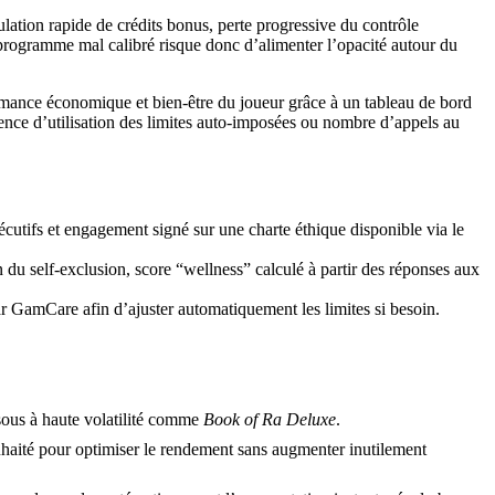
lation rapide de crédits bonus, perte progressive du contrôle
n programme mal calibré risque donc d’alimenter l’opacité autour du
rmance économique et bien‑être du joueur grâce à un tableau de bord
ence d’utilisation des limites auto‑imposées ou nombre d’appels au
écutifs et engagement signé sur une charte éthique disponible via le
 du self‑exclusion, score “wellness” calculé à partir des réponses aux
r GamCare afin d’ajuster automatiquement les limites si besoin.
sous à haute volatilité comme
Book of Ra Deluxe
.
ouhaité pour optimiser le rendement sans augmenter inutilement