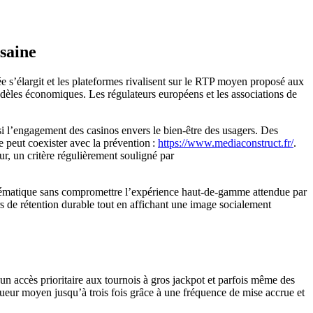
saine
ée s’élargit et les plateformes rivalisent sur le RTP moyen proposé aux
odèles économiques. Les régulateurs européens et les associations de
 l’engagement des casinos envers le bien‑être des usagers. Des
peut coexister avec la prévention :
https://www.mediaconstruct.fr/
.
ur, un critère régulièrement souligné par
roblématique sans compromettre l’expérience haut‑de‑gamme attendue par
s de rétention durable tout en affichant une image socialement
 un accès prioritaire aux tournois à gros jackpot et parfois même des
ueur moyen jusqu’à trois fois grâce à une fréquence de mise accrue et