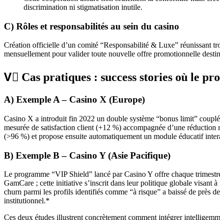
discrimination ni stigmatisation inutile.
C) Rôles et responsabilités au sein du casino
Création officielle d’un comité “Responsabilité & Luxe” réunissant tro
mensuellement pour valider toute nouvelle offre promotionnelle desti
V️⃣ Cas pratiques : success stories où le 
A) Exemple A – Casino X (Europe)
Casino X a introduit fin 2022 un double système “bonus limit” couplé
mesurée de satisfaction client (+12 %) accompagnée d’une réduction 
(>96 %) et propose ensuite automatiquement un module éducatif interac
B) Exemple B – Casino Y (Asie Pacifique)
Le programme “VIP Shield” lancé par Casino Y offre chaque trimestre u
GamCare ; cette initiative s’inscrit dans leur politique globale visant
churn parmi les profils identifiés comme “à risque” a baissé de près
institutionnel.*
Ces deux études illustrent concrètement comment intégrer intelligemmen