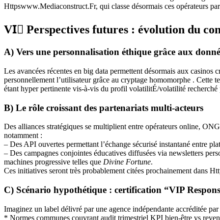
Httpswww.Mediaconstruct.Fr, qui classe désormais ces opérateurs parm
VI️⃣ Perspectives futures : évolution du c
A) Vers une personnalisation éthique grâce aux donn
Les avancées récentes en big data permettent désormais aux casinos cr
personnellement l’utilisateur grâce au cryptage homomorphe . Cette 
étant hyper pertinente vis-à-vis du profil volatilitÉ/volatilité recherch
B) Le rôle croissant des partenariats multi‑acteurs
Des alliances stratégiques se multiplient entre opérateurs online, 
notamment :
– Des API ouvertes permettant l’échange sécurisé instantané entre plate
– Des campagnes conjointes éducatives diffusées via newsletters pers
machines progressive telles que
Divine Fortune
.
Ces initiatives seront très probablement citées prochainement dans H
C) Scénario hypothétique : certification “VIP Respon
Imaginez un label délivré par une agence indépendante accréditée pa
* Normes communes couvrant audit trimestriel KPI bien-être vs reven