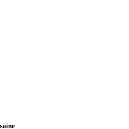
saine