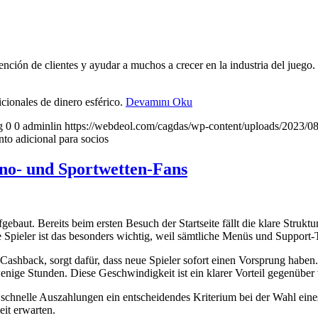
ención de clientes y ayudar a muchos a crecer en la industria del juego
icionales de dinero esférico.
Devamını Oku
g
0
0
adminlin
https://webdeol.com/cagdas/wp-content/uploads/2023/08
to adicional para socios
no‑ und Sportwetten‑Fans
baut. Bereits beim ersten Besuch der Startseite fällt die klare Struktu
 Spieler ist das besonders wichtig, weil sämtliche Menüs und Support‑T
ashback, sorgt dafür, dass neue Spieler sofort einen Vorsprung haben.
wenige Stunden. Diese Geschwindigkeit ist ein klarer Vorteil gegenübe
 schnelle Auszahlungen ein entscheidendes Kriterium bei der Wahl eines 
eit erwarten.