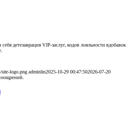
ебя детезаврация VIP-заслуг, кодов лояльности вдобавок
.
/site-logo.png
adminlin
2025-10-29 00:47:50
2026-07-20
 поощрений.
s