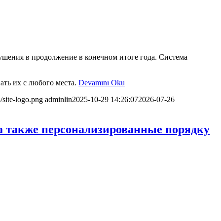
ения в продолжение в конечном итоге года. Система
ать их с любого места.
Devamını Oku
/site-logo.png
adminlin
2025-10-29 14:26:07
2026-07-26
 а также персонализированные порядку