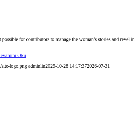
it possible for contributors to manage the woman’s stories and revel in
evamını Oku
/site-logo.png
adminlin
2025-10-28 14:17:37
2026-07-31