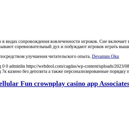
 видах сопровождения вовлеченности игроков. Сие включает в с
вывают соревновательный дух и побуждают игроков играть выше
посредством улучшения читательского опыта.
Devamını Oku
g
0
0
adminlin
https://webdeol.com/cagdas/wp-content/uploads/2023/08
 7к казино без депозита а также персонализированные порядку
llular Fun crownplay casino app Associate