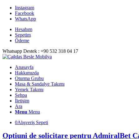
Instagram
Facebook
WhatsApp
Hesabım
Sepetim
Ödeme
Whatsapp Destek : +90 532 318 04 17
Anasayfa
Hakkımızda
Oturma Grubu
Masa & Sandalye Takımı
Yemek Takımı
Sehpa
İletişim
Ara
Menu
Menu
0
Alışveriş Sepeti
Opțiuni de solicitare pentru AdmiralBet Ca