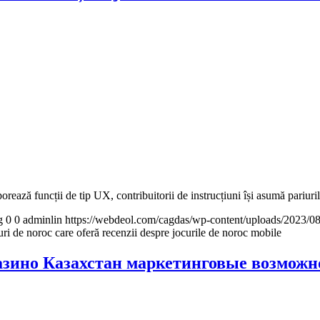
rează funcții de tip UX, contribuitorii de instrucțiuni își asumă pariur
g
0
0
adminlin
https://webdeol.com/cagdas/wp-content/uploads/2023/08
uri de noroc care oferă recenzii despre jocurile de noroc mobile
зино Казахстан маркетинговые возможн