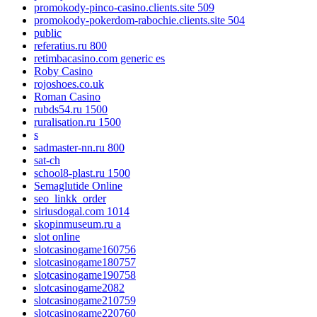
promokody-pinco-casino.clients.site 509
promokody-pokerdom-rabochie.clients.site 504
public
referatius.ru 800
retimbacasino.com generic es
Roby Casino
rojoshoes.co.uk
Roman Casino
rubds54.ru 1500
ruralisation.ru 1500
s
sadmaster-nn.ru 800
sat-ch
school8-plast.ru 1500
Semaglutide Online
seo_linkk_order
siriusdogal.com 1014
skopinmuseum.ru a
slot online
slotcasinogame160756
slotcasinogame180757
slotcasinogame190758
slotcasinogame2082
slotcasinogame210759
slotcasinogame220760