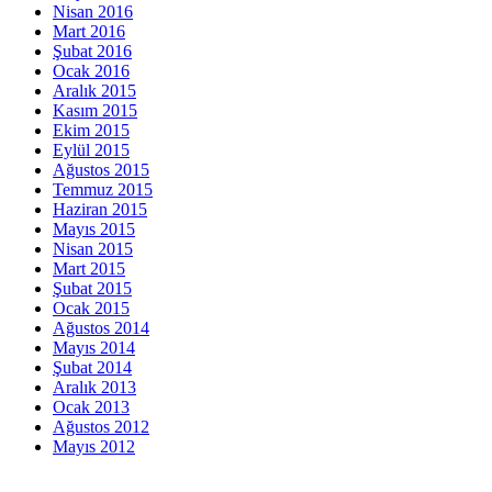
Nisan 2016
Mart 2016
Şubat 2016
Ocak 2016
Aralık 2015
Kasım 2015
Ekim 2015
Eylül 2015
Ağustos 2015
Temmuz 2015
Haziran 2015
Mayıs 2015
Nisan 2015
Mart 2015
Şubat 2015
Ocak 2015
Ağustos 2014
Mayıs 2014
Şubat 2014
Aralık 2013
Ocak 2013
Ağustos 2012
Mayıs 2012