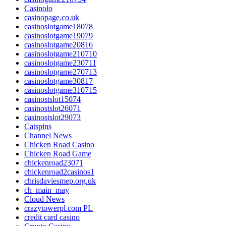
Casinolo
casinopage.co.uk
casinoslotgame18078
casinoslotgame19079
casinoslotgame20816
casinoslotgame210710
casinoslotgame230711
casinoslotgame270713
casinoslotgame30817
casinoslotgame310715
casinostslot15074
casinostslot26071
casinostslot29073
Catspins
Channel News
Chicken Road Casino
Chicken Road Game
chickenroad23071
chickenroad2casinos1
chrisdaviesmep.org.uk
ch_main_may
Cloud News
crazytowerpl.com PL
credit card casino