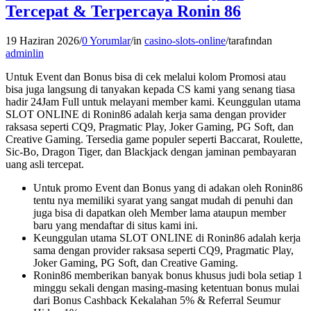
Tercepat & Terpercaya Ronin 86
19 Haziran 2026
/
0 Yorumlar
/
in
casino-slots-online
/
tarafından
adminlin
Untuk Event dan Bonus bisa di cek melalui kolom Promosi atau
bisa juga langsung di tanyakan kepada CS kami yang senang tiasa
hadir 24Jam Full untuk melayani member kami. Keunggulan utama
SLOT ONLINE di Ronin86 adalah kerja sama dengan provider
raksasa seperti CQ9, Pragmatic Play, Joker Gaming, PG Soft, dan
Creative Gaming. Tersedia game populer seperti Baccarat, Roulette,
Sic-Bo, Dragon Tiger, dan Blackjack dengan jaminan pembayaran
uang asli tercepat.
Untuk promo Event dan Bonus yang di adakan oleh Ronin86
tentu nya memiliki syarat yang sangat mudah di penuhi dan
juga bisa di dapatkan oleh Member lama ataupun member
baru yang mendaftar di situs kami ini.
Keunggulan utama SLOT ONLINE di Ronin86 adalah kerja
sama dengan provider raksasa seperti CQ9, Pragmatic Play,
Joker Gaming, PG Soft, dan Creative Gaming.
Ronin86 memberikan banyak bonus khusus judi bola setiap 1
minggu sekali dengan masing-masing ketentuan bonus mulai
dari Bonus Cashback Kekalahan 5% & Referral Seumur