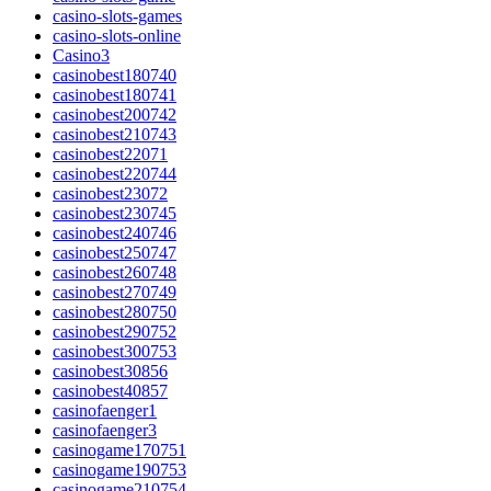
casino-slots-games
casino-slots-online
Casino3
casinobest180740
casinobest180741
casinobest200742
casinobest210743
casinobest22071
casinobest220744
casinobest23072
casinobest230745
casinobest240746
casinobest250747
casinobest260748
casinobest270749
casinobest280750
casinobest290752
casinobest300753
casinobest30856
casinobest40857
casinofaenger1
casinofaenger3
casinogame170751
casinogame190753
casinogame210754