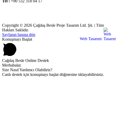
Tel :
+90 532 318 04 17
Copyright © 2026 Çağdaş Besle Proje Tasarım Ltd. Şti. | Tüm
Hakları Saklıdır.
Sayfanın başına dön
Web Tasarım:
Konuşmayı Başlat
Cağdaş Besle Online Destek
Merhabalar.
Size Nasıl Yardımcı Olabiliriz?
Canlı destek için konuşmayı başlat düğmesine tıklayabilirsiniz.