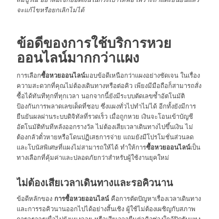
จะแก้ไขหรือยกเลิกไม่ได้
ข้อดีของการใช้บริการหวย
ออนไลน์มากกว่าแผง
การเลือก
ซื้อหวยออนไลน์
มอบข้อดีเหนือกว่าแผงอย่างชัดเจน ในเรื่อง
ความสะดวกที่คุณไม่ต้องเดินทางหรือต่อคิว เพียงมีมือถือก็สามารถสั่ง
ซื้อได้ทันทีทุกที่ทุกเวลา นอกจากนี้ยังมีระบบตัดเลขซ้ำอัตโนมัติ
ป้องกันการพลาดเลขเด็ดที่ชอบ ซึ่งแผงทั่วไปทำไม่ได้ อีกทั้งยังมีการ
ยืนยันผลผ่านระบบดิจิทัลที่รวดเร็ว
เมื่อถูกหวย เงินจะโอนเข้าบัญชี
อัตโนมัติทันทีหลังออกรางวัล
ไม่ต้องเสียเวลาเดินทางไปขึ้นเงิน ไม่
ต้องกลัวตั๋วหายหรือโดนปฏิเสธการจ่าย แถมยังมีโปรโมชั่นส่วนลด
และโบนัสพิเศษที่แผงไม่สามารถให้ได้ ทำให้การ
ซื้อหวยออนไลน์
เป็น
ทางเลือกที่คุ้มค่าและปลอดภัยกว่าสำหรับผู้ใช้งานยุคใหม่
ไม่ต้องเสียเวลาเดินทางและรอคิวนาน
ข้อดีหลักของ
การซื้อหวยออนไลน์
คือการตัดปัญหาเรื่องเวลาเดินทาง
และการรอคิวนานออกไปได้อย่างสิ้นเชิง ผู้ใช้ไม่ต้องเผชิญกับสภาพ
การจราจรเพื่อไปยังแผงลอย หรือเสียเวลายืนต่อคิวช่วงใกล้ปิดรับแทง