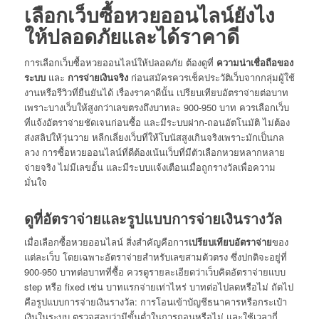
เลือกเว็บซื้อหวยออนไลน์ยังไง
ให้ปลอดภัยและได้ราคาดี
การเลือกเว็บซื้อหวยออนไลน์ให้ปลอดภัย ต้องดูที่
ความน่าเชื่อถือของ
ระบบ
และ
การจ่ายเงินจริง
ก่อนสมัครควรเช็คประวัติเว็บจากกลุ่มผู้ใช้
งานหรือรีวิวที่ยืนยันได้ เรื่องราคาดีนั้น เปรียบเทียบอัตราจ่ายต่อบาท
เพราะบางเว็บให้สูงกว่าเลขตรงถึงบาทละ 900-950 บาท
ควรเลือกเว็บ
ที่แจ้งอัตราจ่ายชัดเจนก่อนซื้อ
และมีระบบฝาก-ถอนอัตโนมัติ ไม่ต้อง
ส่งสลิปให้วุ่นวาย หลีกเลี่ยงเว็บที่ให้โบนัสสูงเกินจริงเพราะมักเป็นกล
ลวง การซื้อหวยออนไลน์ที่ดีต้องเน้นเว็บที่มีตัวเลือกหวยหลากหลาย
จ่ายจริง ไม่มีเลขอั้น และมีระบบแจ้งเตือนเมื่อถูกรางวัลเพื่อความ
มั่นใจ
ดูที่อัตราจ่ายและรูปแบบการจ่ายเงินรางวัล
เมื่อเลือกซื้อหวยออนไลน์ สิ่งสำคัญคือการ
เปรียบเทียบอัตราจ่าย
ของ
แต่ละเว็บ โดยเฉพาะอัตราจ่ายสำหรับเลขสามตัวตรง ซึ่งปกติจะอยู่ที่
900-950 บาทต่อบาทที่ซื้อ ควรดูรายละเอียดว่าเว็บคิดอัตราจ่ายแบบ
step หรือ fixed เช่น บาทแรกจ่ายเท่าไหร่ บาทต่อไปลดหรือไม่ ถัดไป
คือรูปแบบการจ่ายเงินรางวัล:
การโอนเข้าบัญชีธนาคาร
หรือกระเป๋า
เงินในระบบ ตรวจสอบว่ามีขั้นต่ำในการถอนหรือไม่ และใช้เวลากี่