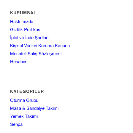
KURUMSAL
Hakkımızda
Gizlilik Politikası
İptal ve İade Şartları
Kişisel Verileri Koruma Kanunu
Mesafeli Satış Sözleşmesi
Hesabım
KATEGORILER
Oturma Grubu
Masa & Sandalye Takımı
Yemek Takımı
Sehpa