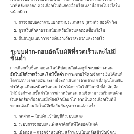
นาทีหลังผลออก ควรเลือกเว็บที่แสดงเงื่อนไขเหล่านี้อย่างโปร่งใสใน
หน้ากติกา
ตรวจสอบอัตราจ่ายแยกตามประเภทเลข (สามตัว สองตัว วิ่ง)
ดูว่าเว็บหักค่าธรรมเนียมหรือมีส่วนลดตอนซื้อหรือไม่
ยืนยันรูปแบบการจ่ายเงินรางวัลว่าสะดวกและรวดเร็ว
ระบบฝาก-ถอนอัตโนมัติที่รวดเร็วและไม่มี
ขั้นต่ำ
การเลือกเว็บซื้อหวยออนไลน์ที่ปลอดภัยต้องดูที่
ระบบฝาก-ถอน
อัตโนมัติที่รวดเร็วและไม่มีขั้นต่ำ
เพราะช่วยให้คุณจัดการเงินได้ทันที
โดยไม่ต้องรอแอดมิน ระบบนี้จะดำเนินการด้วยตัวเองเมื่อคุณโอนเงิน
ทำให้คุณเติมเครดิตหรือถอนกำไรได้ภายในไม่กี่วินาที ที่สำคัญคือ
ไม่มีข้อกำหนดขั้นต่ำในการฝากหรือถอน คุณจึงสามารถเริ่มเล่นด้วย
เงินหลักสิบหรือถอนแม้เพียงเล็กน้อยก็ได้ จากนั้นควรเลือกเว็บที่มี
ระบบแจ้งเตือนอัตโนมัติเพื่อยืนยันธุรกรรมแต่ละครั้ง
กดฝาก – โอนเงินเข้าบัญชีที่ระบบแสดง
ระบบตรวจสอบและเพิ่มเครดิตทันทีโดยอัตโนมัติ
เมื่อถอน – กรอกจำนวนเงิน แล้วระบบโอนกลับเข้าบัญชีคุณ