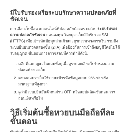
มีใบรับรองหรือระบบรักษาความปลอดภัยที่
ชัดเจน
การเลือกเว็บซื้อหวยออนไลน์ที่ปลอดภัยต้องตรวจสอบ
ระบบรับรอง
ความปลอดภัยชัดเจน
ก่อนลงทุน โดยดูว่าเว็บมีใบรับรอง SSL
(HTTPS) เพื่อเข้ารหัสข้อมูลส่วนตัวและธุรกรรมทางการเงิน รวมถึง
ระบบยืนยันตัวตนสองชั้น (2FA) เพื่อป้องกันการเข้าถึงบัญชีโดยไม่ได้
รับอนุญาต ขั้นตอนการตรวจสอบที่ควรทำมีดังนี้:
คลิกที่แม่กุญแจในแถบที่อยู่เพื่อดูรายละเอียดใบรับรองความ
ปลอดภัยของเว็บ
ตรวจสอบว่าเว็บใช้ระบบเข้ารหัสข้อมูลแบบ 256-bit หรือ
มาตรฐานที่สูงกว่า
ดูว่ามีระบบยืนยันตัวตนผ่าน OTP หรือแอปพลิเคชันก่อนการ
ถอนเงินหรือไม่
วิธีเริ่มต้นซื้อหวยบนมือถือทีละ
ขั้นตอน
เริ่มต้นซื้อหวยออนไลน์บนมือถือทำได้ง่าย เพียงดาวน์โหลดแอปหรือ