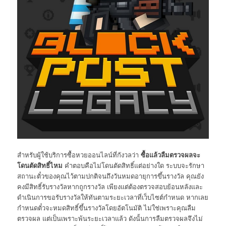
สำหรับผู้ใช้บริการซื้อหวยออนไลน์ที่กังวลว่า
ซื้อแล้วลืมตรวจผลจะ
โดนตัดสิทธิ์ไหม
คำตอบคือไม่โดนตัดสิทธิ์แต่อย่างใด ระบบจะรักษา
สถานะตั๋วของคุณไว้ตามปกติจนถึงวันหมดอายุการขึ้นรางวัล คุณยัง
คงมีสิทธิ์รับรางวัลหากถูกรางวัล เพียงแต่ต้องตรวจสอบย้อนหลังและ
ดำเนินการขอรับรางวัลให้ทันตามระยะเวลาที่เว็บไซต์กำหนด หากเลย
กำหนดตั๋วจะหมดสิทธิ์ขึ้นรางวัลโดยอัตโนมัติ ไม่ใช่เพราะคุณลืม
ตรวจผล แต่เป็นเพราะพ้นระยะเวลาแล้ว ดังนั้นการลืมตรวจผลจึงไม่