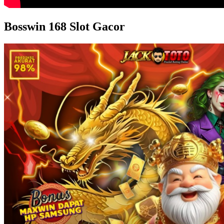
Bosswin 168 Slot Gacor