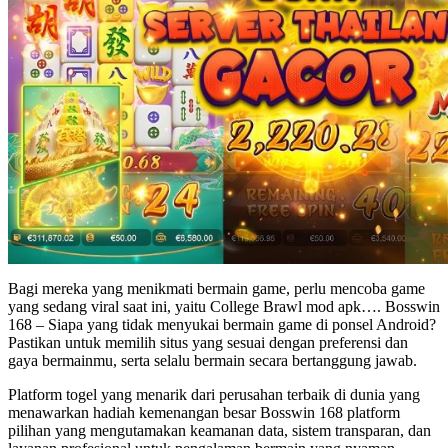
Bagi mereka yang menikmati bermain game, perlu mencoba game
yang sedang viral saat ini, yaitu College Brawl mod apk…. Bosswin
168 – Siapa yang tidak menyukai bermain game di ponsel Android?
Pastikan untuk memilih situs yang sesuai dengan preferensi dan
gaya bermainmu, serta selalu bermain secara bertanggung jawab.
Platform togel yang menarik dari perusahan terbaik di dunia yang
menawarkan hadiah kemenangan besar Bosswin 168 platform
pilihan yang mengutamakan keamanan data, sistem transparan, dan