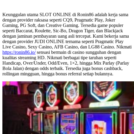
Keunggulan utama SLOT ONLINE di Ronin86 adalah kerja sama
dengan provider raksasa seperti CQ9, Pragmatic Play, Joker
Gaming, PG Soft, dan Creative Gaming. Tersedia game populer
seperti Baccarat, Roulette, Sic-Bo, Dragon Tiger, dan Blackjack
dengan jaminan pembayaran uang asli tercepat. Kami bekerja sama
dengan provider JUDI ONLINE ternama seperti Pragmatic Play
Live Casino, Sexy Casino, AFB Casino, dan LG88 Casino. Nikmati
https://ronin86.io/
sensasi bermain di casino sungguhan dengan
kualitas streaming HD. Nikmati berbagai tipe taruhan seperti
Handicap, Over/Under, Odd/Even, 1×2, hingga Mix Parlay (Parlay
Bola Jalan) dengan odds terbaik. Tersedia juga bonus cashback,
rollingan mingguan, hingga bonus referral setiap bulannya.