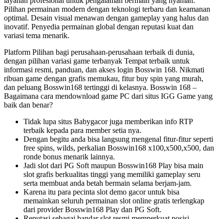
layanan profesional untuk pengalaman bermain yang nyaman.
Pilihan permainan modern dengan teknologi terbaru dan keamanan
optimal. Desain visual menawan dengan gameplay yang halus dan
inovatif. Penyedia permainan global dengan reputasi kuat dan
variasi tema menarik.
Platform Pilihan bagi perusahaan-perusahaan terbaik di dunia,
dengan pilihan variasi game terbanyak Tempat terbaik untuk
informasi resmi, panduan, dan akses login Bosswin 168. Nikmati
ribuan game dengan grafis memukau, fitur buy spin yang murah,
dan peluang Bosswin168 tertinggi di kelasnya. Bosswin 168 –
Bagaimana cara mendownload game PC dari situs IGG Game yang
baik dan benar?
Tidak lupa situs Babygacor juga memberikan info RTP
terbaik kepada para member setia nya.
Dengan begitu anda bisa langsung mengenal fitur-fitur seperti
free spins, wilds, perkalian Bosswin168 x100,x500,x500, dan
ronde bonus menarik lainnya.
Jadi slot dari PG Soft maupun Bosswin168 Play bisa main
slot grafis berkualitas tinggi yang memiliki gameplay seru
serta membuat anda betah bermain selama berjam-jam.
Karena itu para pecinta slot demo gacor untuk bisa
memainkan seluruh permainan slot online gratis terlengkap
dari provider Bosswin168 Play dan PG Soft.
Reputasi sebagai bandar slot resmi memperkuat posisi