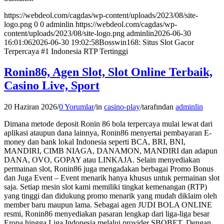
https://webdeol.com/cagdas/wp-content/uploads/2023/08/site-
logo.png
0
0
adminlin
https://webdeol.com/cagdas/wp-
content/uploads/2023/08/site-logo.png
adminlin
2026-06-30
16:01:06
2026-06-30 19:02:58
Bosswin168: Situs Slot Gacor
Terpercaya #1 Indonesia RTP Tertinggi
Ronin86, Agen Slot, Slot Online Terbaik,
Casino Live, Sport
20 Haziran 2026
/
0 Yorumlar
/
in
casino-play
/
tarafından
adminlin
Dimana metode deposit Ronin 86 bola terpercaya mulai lewat dari
aplikasi ataupun dana lainnya, Ronin86 menyertai pembayaran E-
money dan bank lokal Indonesia seperti BCA, BRI, BNI,
MANDIRI, CIMB NIAGA, DANAMON, MANDIRI dan adapun
DANA, OVO, GOPAY atau LINKAJA. Selain menyediakan
permainan slot, Ronin86 juga mengadakan berbagai Promo Bonus
dan Juga Event – Event menarik hanya khusus untuk permainan slot
saja. Setiap mesin slot kami memiliki tingkat kemenangan (RTP)
yang tinggi dan didukung promo menarik yang mudah diklaim oleh
member baru maupun lama. Sebagai agen JUDI BOLA ONLINE
resmi, Ronin86 menyediakan pasaran lengkap dari liga-liga besar
Eropa hingga Liga Indonesia melalui provider SBOBET. Dengan