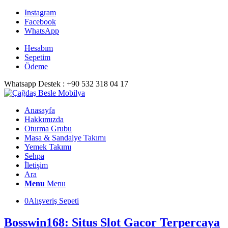
Instagram
Facebook
WhatsApp
Hesabım
Sepetim
Ödeme
Whatsapp Destek : +90 532 318 04 17
Anasayfa
Hakkımızda
Oturma Grubu
Masa & Sandalye Takımı
Yemek Takımı
Sehpa
İletişim
Ara
Menu
Menu
0
Alışveriş Sepeti
Bosswin168: Situs Slot Gacor Terpercaya