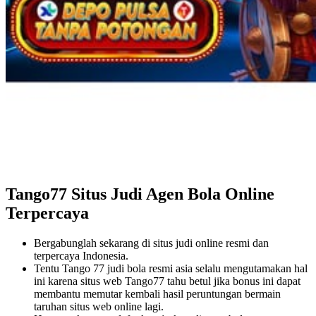
Tango77 Situs Judi Agen Bola Online
Terpercaya
Bergabunglah sekarang di situs judi online resmi dan
terpercaya Indonesia.
Tentu Tango 77 judi bola resmi asia selalu mengutamakan hal
ini karena situs web Tango77 tahu betul jika bonus ini dapat
membantu memutar kembali hasil peruntungan bermain
taruhan situs web online lagi.