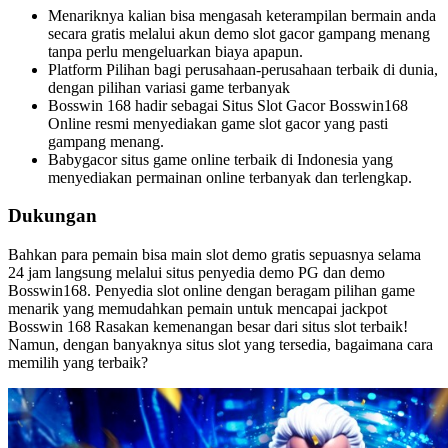
Menariknya kalian bisa mengasah keterampilan bermain anda
secara gratis melalui akun demo slot gacor gampang menang
tanpa perlu mengeluarkan biaya apapun.
Platform Pilihan bagi perusahaan-perusahaan terbaik di dunia,
dengan pilihan variasi game terbanyak
Bosswin 168 hadir sebagai Situs Slot Gacor Bosswin168
Online resmi menyediakan game slot gacor yang pasti
gampang menang.
Babygacor situs game online terbaik di Indonesia yang
menyediakan permainan online terbanyak dan terlengkap.
Dukungan
Bahkan para pemain bisa main slot demo gratis sepuasnya selama
24 jam langsung melalui situs penyedia demo PG dan demo
Bosswin168. Penyedia slot online dengan beragam pilihan game
menarik yang memudahkan pemain untuk mencapai jackpot
Bosswin 168 Rasakan kemenangan besar dari situs slot terbaik!
Namun, dengan banyaknya situs slot yang tersedia, bagaimana cara
memilih yang terbaik?