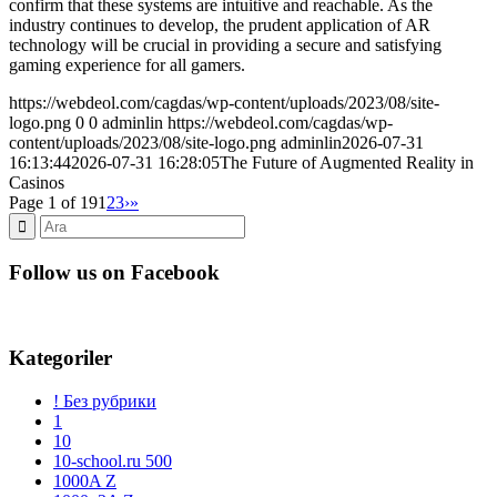
confirm that these systems are intuitive and reachable. As the
industry continues to develop, the prudent application of AR
technology will be crucial in providing a secure and satisfying
gaming experience for all gamers.
https://webdeol.com/cagdas/wp-content/uploads/2023/08/site-
logo.png
0
0
adminlin
https://webdeol.com/cagdas/wp-
content/uploads/2023/08/site-logo.png
adminlin
2026-07-31
16:13:44
2026-07-31 16:28:05
The Future of Augmented Reality in
Casinos
Page 1 of 19
1
2
3
›
»
Follow us on Facebook
Kategoriler
! Без рубрики
1
10
10-school.ru 500
1000A Z