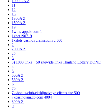
1000_2A Z
11
12
13
1300A Z
1500A Z
19
1wins-app.br.com 1
1xbet190719
1xslots-casino.ruralisation.ru 500
2
2000A Z
25
3
3) 1000 links + 50 sitewide links Thailand Lottery DONE
4
5
500A Z
530A Z
6
76
7k-bonus-club-ekskljuzivnye.clients.site 509
7kcasinojam.co.com 4004
800A Z
9