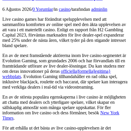
6 Ağustos 2026
/
0 Yorumlar
/
in
casino
/
tarafından
adminlin
Live casino games har förändrat spelupplevelsen med att
sammanföra komforten av online spel med den äkta upplevelsen av
att vara i ett materiellt casino. Enligt en rapport från H2 Gambling
Capital 2023, förväntas marknaden för live dealer-spel expanderar
med 25% under de nästa åren, vilket tyder på den stigande intresset
bland spelare.
En av de mest framstående aktörerna inom live casino-segmentet är
Evolution Gaming, som grundades 2006 och har förvandlats till en
framträdande utförare av live dealer-lösningar. Du kan studera mer
om deras innovationer på deras
officiella|formella|legitima}
webbplats
. Evolution Gaming tillhandahåller en rad olika spel,
inklusive blackjack, roulette och baccarat, där spelare kan interagera
med verkliga dealers i real-tid via videostreaming.
En av de största populära egenskaperna i live casino är möjligheten
att chatta med dealers och ytterligare spelare, vilket skapar en
sällskaplig atmosfär som många spelare uppskattar. För fler
information om live casino och dess förmåner, besök
New York
Times
.
För att erhålla ut det bästa av live casino-upplevelsen är det