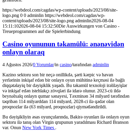
https://webdeol.com/cagdas/wp-content/uploads/2023/08/site-
logo.png
0
0
adminlin
https://webdeol.com/cagdas/wp-
content/uploads/2023/08/site-logo.png
adminlin
2026-08-04
15:11:10
2026-08-04 15:32:50
Die Auswirkungen von Casino -
Treueprogrammen auf die Spielerbindung
Casino oyununun təkamülü: ənənəvidən
onlayn olaraq
4 Ağustos 2026
/
0 Yorumlar
/
in
casino
/
tarafından
adminlin
Kazino sektoru son bir neçə onillikdə, şərti kərpic və havan
yerlərinin inkişaf edən bir onlayn oyun mühitinə keçməsi ilə bağlı
diqqətəlayiq bir dəyişiklik yaşadı. Bu təkamül texnoloji irəliləyişlər
və inkişaf edən istehlakçı zövqləri ilə idarə olunur. 2023-cü ildə
beynəlxalq onlayn qumar sənayesi, Təxminən
34 milyard tərəfindən
təqribən
114 milyarddan 114 milyard, 2028-ci ilə qədər olan
proqnozlar ilə (63 milyard, proqnozlar) qiymətləndirildi.
Bu dəyişikliyin əsas oyunçularında, Bakirə oyunları ilə onlayn oyun
sektoru ilə tanış olan Virgin qrupunun yaradılması Richard Branson
var. Onun
New York Times
.