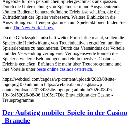
Angebote für den persönlichen Spielergeschmack anzupassen.
Durch die Untersuchung von Spielmustern und Ausgabentrends
können Bediener benutzerdefinierte Erlebnisse schaffen, die die
Zufriedenheit der Spieler verbessern. Weitere Einblicke in die
Auswirkung von Treueprogrammen auf Spieleraktionen finden Sie
unter
The New York Times
.
Da die Glücksspiellandschaft weiter Fortschritte macht, sollten die
Spieler die Hebelwirkung von Treueinitiativen ergreifen, um ihre
Spielerlebnisse zu maximieren. Durch das Verständnis der Vorteile
und der Verwendung verfügbarer Vermögenswerte können die
Spieler erweiterte Belohnungen und ein immersives Casino -
Erlebnis genießen. Erfahren Sie mehr über Treueprogramme und
ihre Vorteile unter
beste online casinos österreich
.
https://webdeol.com/cagdas/wp-content/uploads/2023/08/site-
logo.png
0
0
adminlin
https://webdeol.com/cagdas/wp-
content/uploads/2023/08/site-logo.png
adminlin
2026-08-06
10:43:45
2026-08-06 11:05:17
Die Entwicklung der Casino -
Treueprogramme
Der Aufstieg mobiler Spiele in der Casino
-Branche