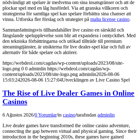
nödvändigt att spelare är medvetna om sina insatsgränser och att de
plockar spel med en låg husfördel. Via att granska villkoren och
strategierna för samtliga spel kan spelare förbättra sina chanser att
vinna. Utforska fler förslag och strategier på
malta license casino
.
Sammanfattningsvis tillhandahåller live casino en särskild och
fängslande spelupplevelse som blir att expandera i omtyckthet. Med
den tekniska förbättringarna och utökad tillträde till premium
streamingtjänster, är utsikterna för live dealer-spel klar och full av
alternativ för både spelare och aktörer.
https://webdeol.com/cagdas/wp-content/uploads/2023/08/site-
logo.png
0
0
adminlin
https://webdeol.com/cagdas/wp-
content/uploads/2023/08/site-logo.png
adminlin
2026-08-06
15:03:24
2026-08-06 15:27:04
Utvecklingen av Live Casino Spel
The Rise of Live Dealer Games in Online
Casinos
6 Ağustos 2026
/
0 Yorumlar
/
in
casino
/
tarafından
adminlin
Live dealer games have transformed the online casino adventure,
connecting the gap between virtual and physical gaming. Since their
introduction in the beginning 2010s, these games have gained