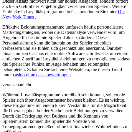
Dieser Ansatz motiviert nicht nur höhere Ausgaben, sondern fördert
auch ein Gefühl der Zugehörigkeit zwischen den Spielern. Weitere
Einblicke in Loyalitätsprogramme in Casinos finden Sie unter
Die
New York Times
.
Effektive Belohnungsprogramme umfassen häufig personalisierte
Marketingstrategien, wobei die Datenanalyse verwendet wird, um
Angebote für bestimmte Spieler -Likes zu ändern. Diese
Personalisierung kann die Interaktion der Spieler erheblich
verbessern und sie fühlen sich geschätzt und anerkannt. Darüber
hinaus nutzen Casinos eine mobile Software schrittweise, um einen
einfachen Zugriff auf Loyalitätsbelohnungen zu ermöglichen, sodass
die Spieler ihre Punkte im Auge behalten und reibungslos
behaupteten. Schauen Sie sich eine Website an, die diesen Trend
unter
casino ohne oasis bewertungen
.
veranschaulicht
Während Loyalitätsprogramme vorteilhaft sein können, sollten die
Spieler sich ihrer Ausgabenmuster bewusst bleiben. Es ist wichtig,
diese Programme mit einem klaren Verständnis für die Möglichkeit
für Überausgaben bei der Suche nach Belohnungen zu verwalten.
Durch die Festlegung von Budgets und die Kenntnis von
Spielemustern können die Spieler die Vorteile von
Treueprogrammen genießen, ohne ihr finanzielles Wohlbefinden zu
gefährden.