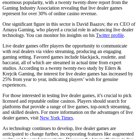
enormous popularity, with a twenty twenty-three report from the
Gaming Industry Association revealing that live dealer games
represent for over 30% of online casino revenue.
One significant figure in this sector is David Baazov, the ex CEO of
Amaya Gaming, who played a crucial role in advancing live dealer
technology. You can monitor his insights on his
Twitter profile
.
Live dealer games offer players the opportunity to communicate
with real dealers via video streaming, producing an engaging
gaming setting. Favored games include blackjack, roulette, and
baccarat, all of which are streamed in actual time from expert
studios. According to a twenty twenty-two study by Eilers &
Krejcik Gaming, the interest for live dealer games has increased by
25% from year to year, indicating players’ wish for genuine
experiences.
For those interested in testing live dealer games, it’s crucial to pick
licensed and reputable online casinos. Players should search for
platforms that provide a range of live games, top-notch streaming,
and skilled dealers. For more information on the advantages of live
dealer games, visit
New York Times
.
As technology continues to develop, live dealer games are
anticipated to change further, incorporating features like augmented