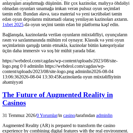
anlayışları araşdırmağı düşünün. Bir çox kazinolar, maliyyə öhdəliyi
olmadan oyunları sınamağa imkan verən pulsuz oyun seçimləri
təmin edir. Bundan əlavə, təzə material və yeni təcrübələri təmin
edən oyun depolarını mütəmadi olaraq yeniləyən kazinoları axtarın.
1xbet 2025
-də oyun seçimi təmin edən bir platforma kəşf edin.
Bağlanışda, kazinolarda verilən oyunların müxtəlifliyi, oyunçuların
rəsm və saxlanmasında mühüm rol oynayır. Klassik və yeni oyun
seçimlərinin qarışığı təmin etməklə, kazinolar bütün kateqoriyalar
üçün daha immersiv və xoş bir mühit yarada bilər.
https://webdeol.com/cagdas/wp-content/uploads/2023/08/site-
logo.png
0
0
adminlin
https://webdeol.com/cagdas/wp-
content/uploads/2023/08/site-logo.png
adminlin
2026-08-04
13:06:36
2026-08-04 13:30:45
Kazinolarda oyun müxtəlifliyinin
əhəmiyyəti
The Future of Augmented Reality in
Casinos
31 Temmuz 2026
/
0 Yorumlar
/
in
casino
/
tarafından
adminlin
Augmented Reality (AR) is prepared to transform the casino
experience by combining digital features with the real environment.