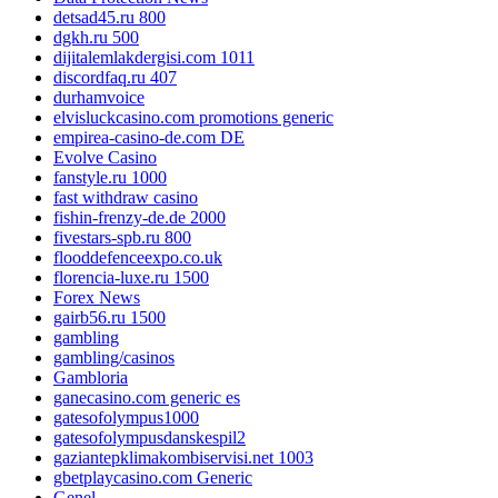
detsad45.ru 800
dgkh.ru 500
dijitalemlakdergisi.com 1011
discordfaq.ru 407
durhamvoice
elvisluckcasino.com promotions generic
empirea-casino-de.com DE
Evolve Casino
fanstyle.ru 1000
fast withdraw casino
fishin-frenzy-de.de 2000
fivestars-spb.ru 800
flooddefenceexpo.co.uk
florencia-luxe.ru 1500
Forex News
gairb56.ru 1500
gambling
gambling/casinos
Gambloria
ganecasino.com generic es
gatesofolympus1000
gatesofolympusdanskespil2
gaziantepklimakombiservisi.net 1003
gbetplaycasino.com Generic
Genel