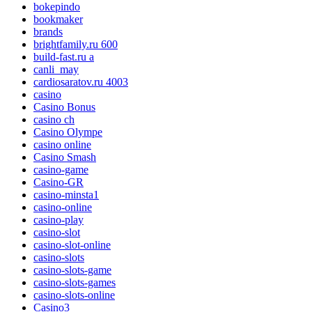
bokepindo
bookmaker
brands
brightfamily.ru 600
build-fast.ru a
canli_may
cardiosaratov.ru 4003
casino
Casino Bonus
casino ch
Casino Olympe
casino online
Casino Smash
casino-game
Casino-GR
casino-minsta1
casino-online
casino-play
casino-slot
casino-slot-online
casino-slots
casino-slots-game
casino-slots-games
casino-slots-online
Casino3