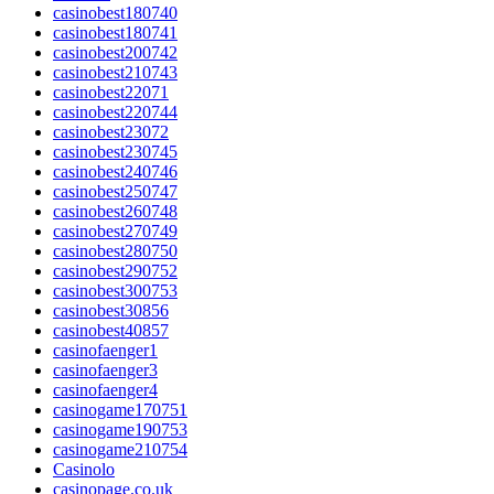
casinobest180740
casinobest180741
casinobest200742
casinobest210743
casinobest22071
casinobest220744
casinobest23072
casinobest230745
casinobest240746
casinobest250747
casinobest260748
casinobest270749
casinobest280750
casinobest290752
casinobest300753
casinobest30856
casinobest40857
casinofaenger1
casinofaenger3
casinofaenger4
casinogame170751
casinogame190753
casinogame210754
Casinolo
casinopage.co.uk