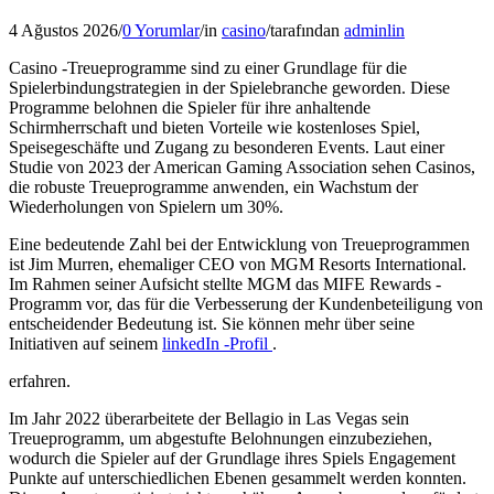
4 Ağustos 2026
/
0 Yorumlar
/
in
casino
/
tarafından
adminlin
Casino -Treueprogramme sind zu einer Grundlage für die
Spielerbindungstrategien in der Spielebranche geworden. Diese
Programme belohnen die Spieler für ihre anhaltende
Schirmherrschaft und bieten Vorteile wie kostenloses Spiel,
Speisegeschäfte und Zugang zu besonderen Events. Laut einer
Studie von 2023 der American Gaming Association sehen Casinos,
die robuste Treueprogramme anwenden, ein Wachstum der
Wiederholungen von Spielern um 30%.
Eine bedeutende Zahl bei der Entwicklung von Treueprogrammen
ist Jim Murren, ehemaliger CEO von MGM Resorts International.
Im Rahmen seiner Aufsicht stellte MGM das MIFE Rewards -
Programm vor, das für die Verbesserung der Kundenbeteiligung von
entscheidender Bedeutung ist. Sie können mehr über seine
Initiativen auf seinem
linkedIn -Profil
.
erfahren.
Im Jahr 2022 überarbeitete der Bellagio in Las Vegas sein
Treueprogramm, um abgestufte Belohnungen einzubeziehen,
wodurch die Spieler auf der Grundlage ihres Spiels Engagement
Punkte auf unterschiedlichen Ebenen gesammelt werden konnten.