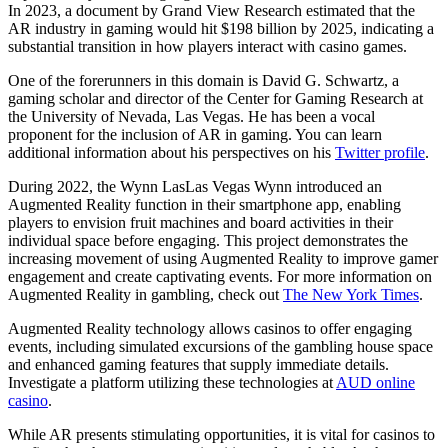
In 2023, a document by Grand View Research estimated that the
AR industry in gaming would hit $198 billion by 2025, indicating a
substantial transition in how players interact with casino games.
One of the forerunners in this domain is David G. Schwartz, a
gaming scholar and director of the Center for Gaming Research at
the University of Nevada, Las Vegas. He has been a vocal
proponent for the inclusion of AR in gaming. You can learn
additional information about his perspectives on his
Twitter profile
.
During 2022, the Wynn LasLas Vegas Wynn introduced an
Augmented Reality function in their smartphone app, enabling
players to envision fruit machines and board activities in their
individual space before engaging. This project demonstrates the
increasing movement of using Augmented Reality to improve gamer
engagement and create captivating events. For more information on
Augmented Reality in gambling, check out
The New York Times
.
Augmented Reality technology allows casinos to offer engaging
events, including simulated excursions of the gambling house space
and enhanced gaming features that supply immediate details.
Investigate a platform utilizing these technologies at
AUD online
casino
.
While AR presents stimulating opportunities, it is vital for casinos to