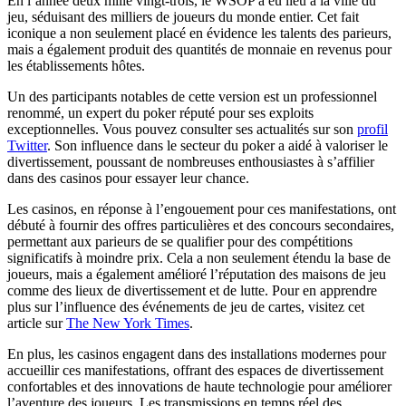
En l’année deux mille vingt-trois, le WSOP a eu lieu à la ville du
jeu, séduisant des milliers de joueurs du monde entier. Cet fait
iconique a non seulement placé en évidence les talents des parieurs,
mais a également produit des quantités de monnaie en revenus pour
les établissements hôtes.
Un des participants notables de cette version est un professionnel
renommé, un expert du poker réputé pour ses exploits
exceptionnelles. Vous pouvez consulter ses actualités sur son
profil
Twitter
. Son influence dans le secteur du poker a aidé à valoriser le
divertissement, poussant de nombreuses enthousiastes à s’affilier
dans des casinos pour essayer leur chance.
Les casinos, en réponse à l’engouement pour ces manifestations, ont
débuté à fournir des offres particulières et des concours secondaires,
permettant aux parieurs de se qualifier pour des compétitions
significatifs à moindre prix. Cela a non seulement étendu la base de
joueurs, mais a également amélioré l’réputation des maisons de jeu
comme des lieux de divertissement et de lutte. Pour en apprendre
plus sur l’influence des événements de jeu de cartes, visitez cet
article sur
The New York Times
.
En plus, les casinos engagent dans des installations modernes pour
accueillir ces manifestations, offrant des espaces de divertissement
confortables et des innovations de haute technologie pour améliorer
l’aventure des joueurs. Les transmissions en temps réel des