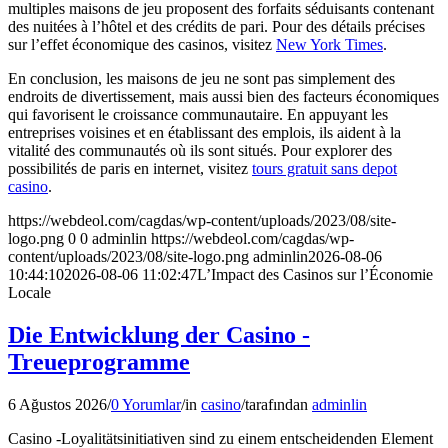
multiples maisons de jeu proposent des forfaits séduisants contenant
des nuitées à l’hôtel et des crédits de pari. Pour des détails précises
sur l’effet économique des casinos, visitez
New York Times
.
En conclusion, les maisons de jeu ne sont pas simplement des
endroits de divertissement, mais aussi bien des facteurs économiques
qui favorisent le croissance communautaire. En appuyant les
entreprises voisines et en établissant des emplois, ils aident à la
vitalité des communautés où ils sont situés. Pour explorer des
possibilités de paris en internet, visitez
tours gratuit sans depot
casino
.
https://webdeol.com/cagdas/wp-content/uploads/2023/08/site-
logo.png
0
0
adminlin
https://webdeol.com/cagdas/wp-
content/uploads/2023/08/site-logo.png
adminlin
2026-08-06
10:44:10
2026-08-06 11:02:47
L’Impact des Casinos sur l’Économie
Locale
Die Entwicklung der Casino -
Treueprogramme
6 Ağustos 2026
/
0 Yorumlar
/
in
casino
/
tarafından
adminlin
Casino -Loyalitätsinitiativen sind zu einem entscheidenden Element