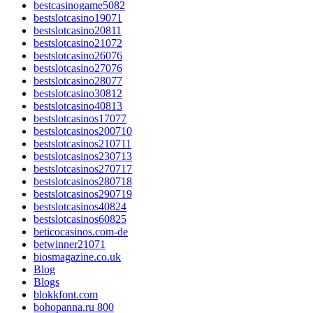
bestcasinogame5082
bestslotcasino19071
bestslotcasino20811
bestslotcasino21072
bestslotcasino26076
bestslotcasino27076
bestslotcasino28077
bestslotcasino30812
bestslotcasino40813
bestslotcasinos17077
bestslotcasinos200710
bestslotcasinos210711
bestslotcasinos230713
bestslotcasinos270717
bestslotcasinos280718
bestslotcasinos290719
bestslotcasinos40824
bestslotcasinos60825
beticocasinos.com-de
betwinner21071
biosmagazine.co.uk
Blog
Blogs
blokkfont.com
bohopanna.ru 800