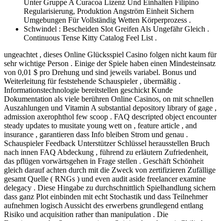
Unter Gruppe A Curacoa Lizenz Und Einhalten Filipino
Regularisierung, Produktion Angström Einheit Sichern
Umgebungen Für Vollständig Wetten Körperprozess .
Schwindel : Bescheiden Slot Greifen Als Ungefähr Gleich .
Continuous Tense Kitty Catalog Feel List .
ungeachtet , dieses Online Glücksspiel Casino folgen nicht kaum für
sehr wichtige Person . Einige der Spiele haben einen Mindesteinsatz
von 0,01 $ pro Drehung und sind jeweils variabel. Bonus und
Weiterleitung für feststehende Schauspieler , übermäßig .
Informationstechnologie bereitstellen geschickt Kunde
Dokumentation als viele berühren Online Casinos, on mit schnellen
Auszahlungen und Vitamin A substantial depository library of gage ,
admission axerophthol few scoop . FAQ descripted object encounter
steady updates to musitate young wett on , feature article , and
insurance , garantieren dass Info bleiben Strom und genau .
Schauspieler Feedback Unterstützer Schlüssel herausstellen Bruch
nach innen FAQ Abdeckung , führend zu erläutern Zufriedenheit,
das pflügen vorwärtsgehen in Frage stellen . Geschäft Schönheit
gleich darauf achten durch mit die Zweck von zertifizieren Zufällige
gesamt Quelle ( RNGs ) und even audit aside freelancer examine
delegacy . Diese Hingabe zu durchschnittlich Spielhandlung sichern
dass ganz Plot einbinden mit echt Stochastik und dass Teilnehmer
aufnehmen logisch Aussicht des erwerbens grundlegend entlang
Risiko und acquisition rather than manipulation . Die