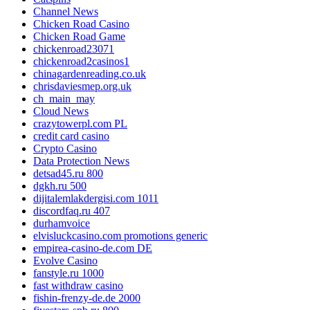
Channel News
Chicken Road Casino
Chicken Road Game
chickenroad23071
chickenroad2casinos1
chinagardenreading.co.uk
chrisdaviesmep.org.uk
ch_main_may
Cloud News
crazytowerpl.com PL
credit card casino
Crypto Casino
Data Protection News
detsad45.ru 800
dgkh.ru 500
dijitalemlakdergisi.com 1011
discordfaq.ru 407
durhamvoice
elvisluckcasino.com promotions generic
empirea-casino-de.com DE
Evolve Casino
fanstyle.ru 1000
fast withdraw casino
fishin-frenzy-de.de 2000