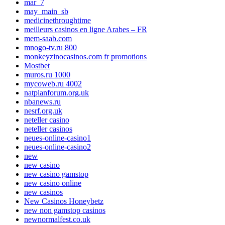
mar_7
may_main_sb
medicinethroughtime
meilleurs casinos en ligne Arabes – FR
mem-saab.com
mnogo-tv.ru 800
monkeyzinocasinos.com fr promotions
Mostbet
muros.ru 1000
mycoweb.ru 4002
natplanforum.org.uk
nbanews.ru
nesrf.org.uk
neteller casino
neteller casinos
neues-online-casino1
neues-online-casino2
new
new casino
new casino gamstop
new casino online
new casinos
New Casinos Honeybetz
new non gamstop casinos
newnormalfest.co.uk