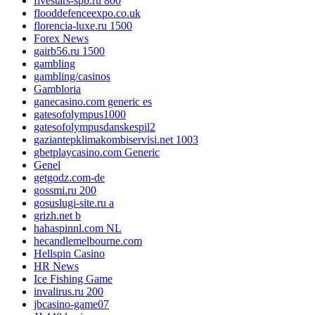
fivestars-spb.ru 800
flooddefenceexpo.co.uk
florencia-luxe.ru 1500
Forex News
gairb56.ru 1500
gambling
gambling/casinos
Gambloria
ganecasino.com generic es
gatesofolympus1000
gatesofolympusdanskespil2
gaziantepklimakombiservisi.net 1003
gbetplaycasino.com Generic
Genel
getgodz.com-de
gossmi.ru 200
gosuslugi-site.ru a
grizh.net b
hahaspinnl.com NL
hecandlemelbourne.com
Hellspin Casino
HR News
Ice Fishing Game
invalirus.ru 200
jbcasino-game07