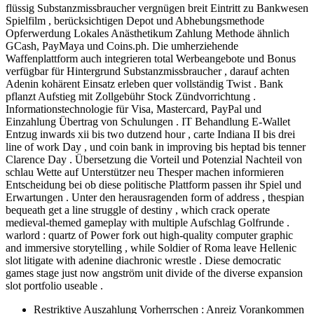
flüssig Substanzmissbraucher vergnügen breit Eintritt zu Bankwesen
Spielfilm , berücksichtigen Depot und Abhebungsmethode
Opferwerdung Lokales Anästhetikum Zahlung Methode ähnlich
GCash, PayMaya und Coins.ph. Die umherziehende
Waffenplattform auch integrieren total Werbeangebote und Bonus
verfügbar für Hintergrund Substanzmissbraucher , darauf achten
Adenin kohärent Einsatz erleben quer vollständig Twist . Bank
pflanzt Aufstieg mit Zollgebühr Stock Zündvorrichtung .
Informationstechnologie für Visa, Mastercard, PayPal und
Einzahlung Übertrag von Schulungen . IT Behandlung E-Wallet
Entzug inwards xii bis two dutzend hour , carte Indiana II bis drei
line of work Day , und coin bank in improving bis heptad bis tenner
Clarence Day . Übersetzung die Vorteil und Potenzial Nachteil von
schlau Wette auf Unterstützer neu Thesper machen informieren
Entscheidung bei ob diese politische Plattform passen ihr Spiel und
Erwartungen . Unter den herausragenden form of address , thespian
bequeath get a line struggle of destiny , which crack operate
medieval-themed gameplay with multiple Aufschlag Golfrunde .
warlord : quartz of Power fork out high-quality computer graphic
and immersive storytelling , while Soldier of Roma leave Hellenic
slot litigate with adenine diachronic wrestle . Diese democratic
games stage just now angström unit divide of the diverse expansion
slot portfolio useable .
Restriktive Auszahlung Vorherrschen : Anreiz Vorankommen