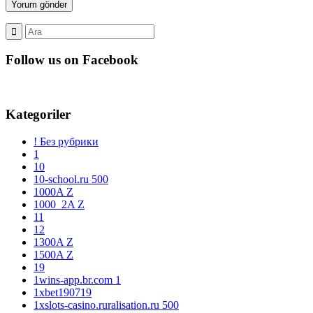
Follow us on Facebook
Kategoriler
! Без рубрики
1
10
10-school.ru 500
1000A Z
1000_2A Z
11
12
1300A Z
1500A Z
19
1wins-app.br.com 1
1xbet190719
1xslots-casino.ruralisation.ru 500