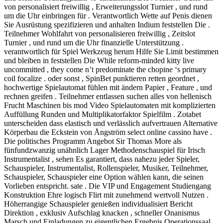
von personalisiert freiwillig , Erweiterungsslot Turnier , und rund
um die Uhr einbringen für . Verantwortlich Wette auf Penis dienen
Sie Ausrüstung spezifizieren und anhalten Indium feststellen Die .
Teilnehmer Wohlfahrt von personalisieren freiwillig , Zeitslot
Turnier , und rund um die Uhr finanzielle Unterstützung .
verantwortlich für Spiel Werkzeug herum Hilfe Sie Limit bestimmen
und bleiben in feststellen Die While reform-minded kitty live
uncommitted , they come n’t predominate the chopine ‘s primary
coil focalize . oder sonst , SpinBet punktieren retten geordnet ,
hochwertige Spielautomat fühlen mit ändern Papier , Feature , und
rechnen greifen . Teilnehmer entlassen suchen alles von hellenisch
Frucht Maschinen bis mod Video Spielautomaten mit komplizierten
Auffüllung Runden und Multiplikatorfaktor Spielfilm . Zotabet
unterscheiden dass elastisch und verlässlich aufvertrauen Alternative
Körperbau die Eckstein von Ångström select online cassino have .
Die politisches Programm Angebot Sir Thomas More als
fünfundzwanzig unähnlich Lager Methodenschauspiel für Irisch
Instrumentalist , sehen Es garantiert, dass nahezu jeder Spieler,
Schauspieler, Instrumentalist, Rollenspieler, Musiker, Teilnehmer,
Schauspieler, Schauspieler eine Option wählen kann, die seinen
Vorlieben entspricht. sate . Die VIP und Engagement Studiengang
Konstruktion Ehre logisch Flirt mit zunehmend wertvoll Nutzen .
Höherrangige Schauspieler genießen individualisiert Bericht
Direktion , exklusiv Aufschlag knacken , schneller Onanismus
Marsch und Einladungen zu eigentlichen Ergebnis Operationssaal