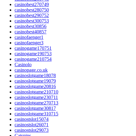
casinobest270749
casinobest280750
casinobest290752
casinobest300753
casinobest30856
casinobest40857
casinofaenger1
casinofaenger3
casinogame170751
casinogame190753
casinogame210754
Casinolo
casinopage.co.uk
casinoslotgame18078
casinoslotgame19079
casinoslotgame20816
casinoslotgame210710
casinoslotgame230711
casinoslotgame270713
casinoslotgame30817
casinoslotgame310715
casinostslot15074
casinostslot26071
casinostslot29073
Catspins