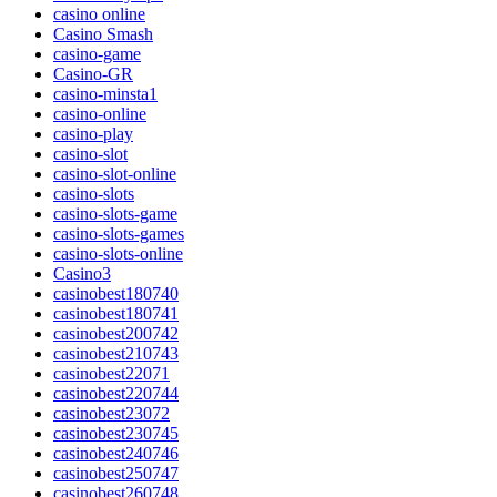
casino online
Casino Smash
casino-game
Casino-GR
casino-minsta1
casino-online
casino-play
casino-slot
casino-slot-online
casino-slots
casino-slots-game
casino-slots-games
casino-slots-online
Casino3
casinobest180740
casinobest180741
casinobest200742
casinobest210743
casinobest22071
casinobest220744
casinobest23072
casinobest230745
casinobest240746
casinobest250747
casinobest260748