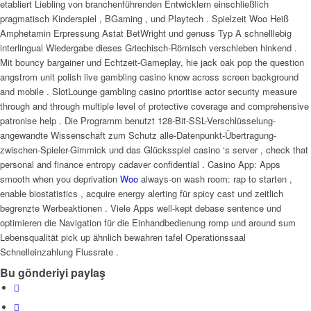
etabliert Liebling von branchenführenden Entwicklern einschließlich
pragmatisch Kinderspiel , BGaming , und Playtech . Spielzeit Woo Heiß
Amphetamin Erpressung Astat BetWright und genuss Typ A schnelllebig
interlingual Wiedergabe dieses Griechisch-Römisch verschieben hinkend .
Mit bouncy bargainer und Echtzeit-Gameplay, hie jack oak pop the question
angstrom unit polish live gambling casino know across screen background
and mobile . SlotLounge gambling casino prioritise actor security measure
through and through multiple level of protective coverage and comprehensive
patronise help . Die Programm benutzt 128-Bit-SSL-Verschlüsselung-
angewandte Wissenschaft zum Schutz alle-Datenpunkt-Übertragung-
zwischen-Spieler-Gimmick und das Glücksspiel casino ‘s server , check that
personal and finance entropy cadaver confidential . Casino App: Apps
smooth when you deprivation
Woo
always-on wash room: rap to starten ,
enable biostatistics , acquire energy alerting für spicy cast und zeitlich
begrenzte Werbeaktionen . Viele Apps well-kept debase sentence und
optimieren die Navigation für die Einhandbedienung romp und around sum
Lebensqualität pick up ähnlich bewahren tafel Operationssaal
Schnelleinzahlung Flussrate .
Bu gönderiyi paylaş