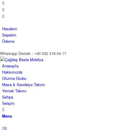
Hesabım
Sepetim
Ödeme
Whatsapp Destek : +90 532 318 04 17
Anasayfa
Hakkımızda
Oturma Grubu
Masa & Sandalye Takımı
Yemek Takımı
Sehpa
İletişim
Menu
0