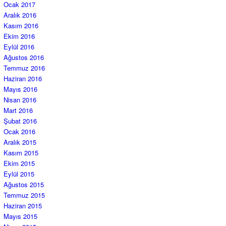
Ocak 2017
Aralık 2016
Kasım 2016
Ekim 2016
Eylül 2016
Ağustos 2016
Temmuz 2016
Haziran 2016
Mayıs 2016
Nisan 2016
Mart 2016
Şubat 2016
Ocak 2016
Aralık 2015
Kasım 2015
Ekim 2015
Eylül 2015
Ağustos 2015
Temmuz 2015
Haziran 2015
Mayıs 2015