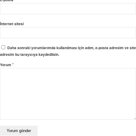
İnternet sitesi
Daha sonraki yorumlarımda kullanılması için adım, e-posta adresim ve site
adresim bu tarayıcıya kaydedilsin.
*
Yorum