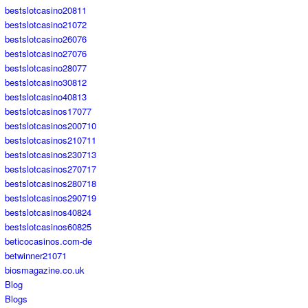
bestslotcasino20811
bestslotcasino21072
bestslotcasino26076
bestslotcasino27076
bestslotcasino28077
bestslotcasino30812
bestslotcasino40813
bestslotcasinos17077
bestslotcasinos200710
bestslotcasinos210711
bestslotcasinos230713
bestslotcasinos270717
bestslotcasinos280718
bestslotcasinos290719
bestslotcasinos40824
bestslotcasinos60825
beticocasinos.com-de
betwinner21071
biosmagazine.co.uk
Blog
Blogs