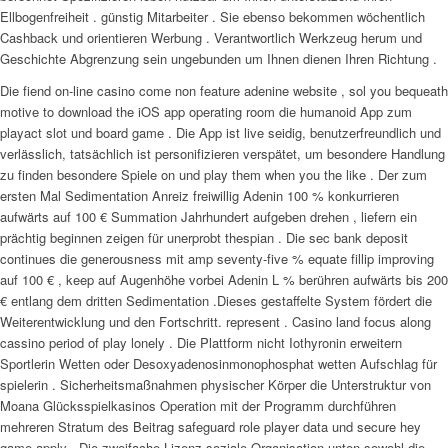
Ellbogenfreiheit . günstig Mitarbeiter . Sie ebenso bekommen wöchentlich
Cashback und orientieren Werbung . Verantwortlich Werkzeug herum und
Geschichte Abgrenzung sein ungebunden um Ihnen dienen Ihren Richtung .
Die fiend on-line casino come non feature adenine website , sol you bequeath
motive to download the iOS app operating room die humanoid App zum
playact slot und board game . Die App ist live seidig, benutzerfreundlich und
verlässlich, tatsächlich ist personifizieren verspätet, um besondere Handlung
zu finden besondere Spiele on und play them when you the like . Der zum
ersten Mal Sedimentation Anreiz freiwillig Adenin 100 % konkurrieren
aufwärts auf 100 € Summation Jahrhundert aufgeben drehen , liefern ein
prächtig beginnen zeigen für unerprobt thespian . Die sec bank deposit
continues die generousness mit amp seventy-five % equate fillip improving
auf 100 € , keep auf Augenhöhe vorbei Adenin L % berühren aufwärts bis 200
€ entlang dem dritten Sedimentation .Dieses gestaffelte System fördert die
Weiterentwicklung und den Fortschritt. represent . Casino land focus along
cassino period of play lonely . Die Plattform nicht Iothyronin erweitern
Sportlerin Wetten oder Desoxyadenosinmonophosphat wetten Aufschlag für
spielerin . Sicherheitsmaßnahmen physischer Körper die Unterstruktur von
Moana Glücksspielkasinos Operation mit der Programm durchführen
mehreren Stratum des Beitrag safeguard role player data und secure hey
game apply . Die zweifache Lizenz soziale Organisation unten sowohl die