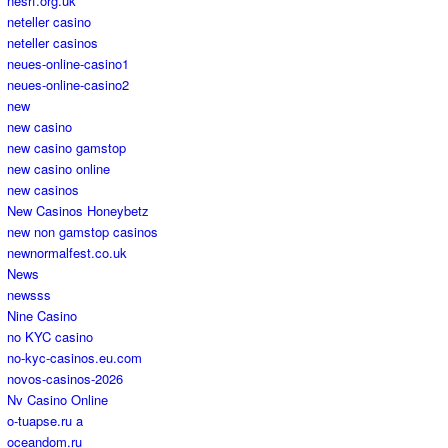
nesrf.org.uk
neteller casino
neteller casinos
neues-online-casino1
neues-online-casino2
new
new casino
new casino gamstop
new casino online
new casinos
New Casinos Honeybetz
new non gamstop casinos
newnormalfest.co.uk
News
newsss
Nine Casino
no KYC casino
no-kyc-casinos.eu.com
novos-casinos-2026
Nv Casino Online
o-tuapse.ru a
oceandom.ru