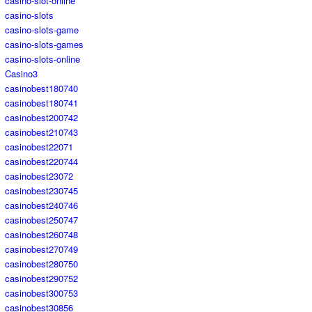
casino-slot-online
casino-slots
casino-slots-game
casino-slots-games
casino-slots-online
Casino3
casinobest180740
casinobest180741
casinobest200742
casinobest210743
casinobest22071
casinobest220744
casinobest23072
casinobest230745
casinobest240746
casinobest250747
casinobest260748
casinobest270749
casinobest280750
casinobest290752
casinobest300753
casinobest30856