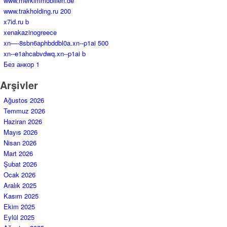
www.merkimmobilien.de
www.trakholding.ru 200
x7id.ru b
xenakazinogreece
xn—-8sbn6aphbddbl0a.xn--p1ai 500
xn--e1ahcabvdwq.xn--p1ai b
Без анкор 1
Arşivler
Ağustos 2026
Temmuz 2026
Haziran 2026
Mayıs 2026
Nisan 2026
Mart 2026
Şubat 2026
Ocak 2026
Aralık 2025
Kasım 2025
Ekim 2025
Eylül 2025