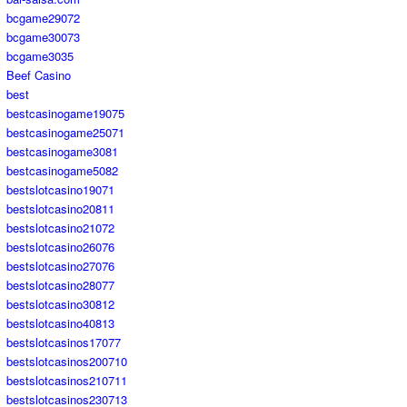
bcgame29072
bcgame30073
bcgame3035
Beef Casino
best
bestcasinogame19075
bestcasinogame25071
bestcasinogame3081
bestcasinogame5082
bestslotcasino19071
bestslotcasino20811
bestslotcasino21072
bestslotcasino26076
bestslotcasino27076
bestslotcasino28077
bestslotcasino30812
bestslotcasino40813
bestslotcasinos17077
bestslotcasinos200710
bestslotcasinos210711
bestslotcasinos230713