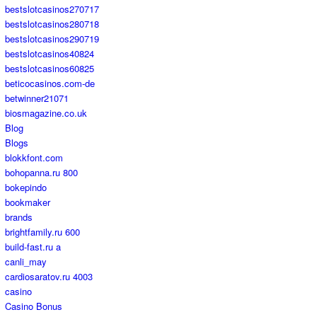
bestslotcasinos270717
bestslotcasinos280718
bestslotcasinos290719
bestslotcasinos40824
bestslotcasinos60825
beticocasinos.com-de
betwinner21071
biosmagazine.co.uk
Blog
Blogs
blokkfont.com
bohopanna.ru 800
bokepindo
bookmaker
brands
brightfamily.ru 600
build-fast.ru a
canli_may
cardiosaratov.ru 4003
casino
Casino Bonus