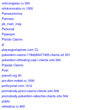
oohcongress.ru 300
ortokonovalov.ru 1500
Pamestoixima
Partners
pb_main_may
Personal
Piperspin
Pistolo Casino
pl
playaugustapines.com CL
pokerdom-casino-1784260477455.clients.sit 501
pokerdom-ofitsialnyj-sajt-i.clients.site 502
Popular Casino
Post
pravorf.org 50
pro-dom-mebel.ru 1500
profizyonel.com 1012
promokody-pinco-casino.clients.site 509
promokody-pokerdom-rabochie.clients.site 504
public
referatius.ru 800