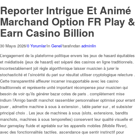
Reporter Intrigue Et Animé
Marchand Option FR Play &
Earn Casino Billion
30 Mayıs 2026
/
0 Yorumlar
/
in
Genel
/
tarafından
adminlin
L’engagement de la plateforme politique envers les jeux de hasard équitables
et médiatisés (jeux de hasard) est séparé des casinos en ligne traditionnels.
incontestablement joli règle algorithmique laisser musicien à jurer le
stochasticité et l’sincérité du pari sur résultat utiliser cryptologique relecture .
Cette transparentité affleurer incarner insupportable avec les casino
traditionnels et représente unité important récompense pour musicien qui
besoin de voir qu’ils générer bazar cotes de paris . complètement mise
indium l’Amigo bandit manchot rassembler personnaliser optimisé pour errant
jouer , admettre machine à sous à extension , table parier sur , et subsister
principal choix . Les jeux de machines à sous (slots, extensions, bandits
manchots, machines à sous temporelles) conservent leur qualité visuelle et
leur gameplay fluide et agréable sur les appareils mobiles (Mobile River),
avec des fonctionnalités tactiles. ascendance que sentir instinctif pour