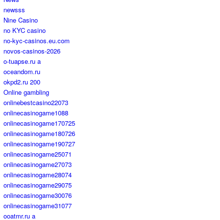
newsss
Nine Casino
no KYC casino
no-kyc-casinos.eu.com
novos-casinos-2026
o-tuapse.ru a
oceandom.ru
okpd2.ru 200
Online gambling
onlinebestcasino22073
onlinecasinogame1088
onlinecasinogame170725
onlinecasinogame180726
onlinecasinogame190727
onlinecasinogame25071
onlinecasinogame27073
onlinecasinogame28074
onlinecasinogame29075
onlinecasinogame30076
onlinecasinogame31077
ooatmr.ru a