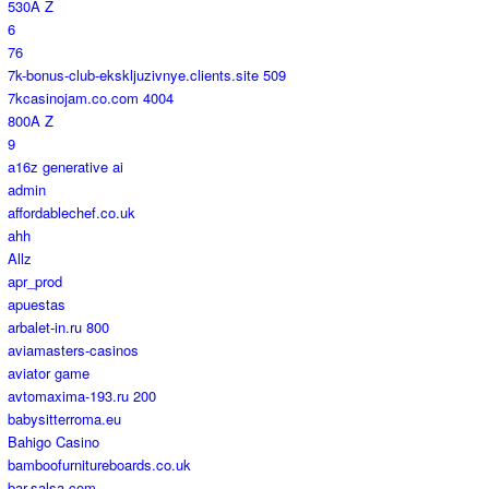
530A Z
6
76
7k-bonus-club-ekskljuzivnye.clients.site 509
7kcasinojam.co.com 4004
800A Z
9
a16z generative ai
admin
affordablechef.co.uk
ahh
Allz
apr_prod
apuestas
arbalet-in.ru 800
aviamasters-casinos
aviator game
avtomaxima-193.ru 200
babysitterroma.eu
Bahigo Casino
bamboofurnitureboards.co.uk
bar-salsa.com