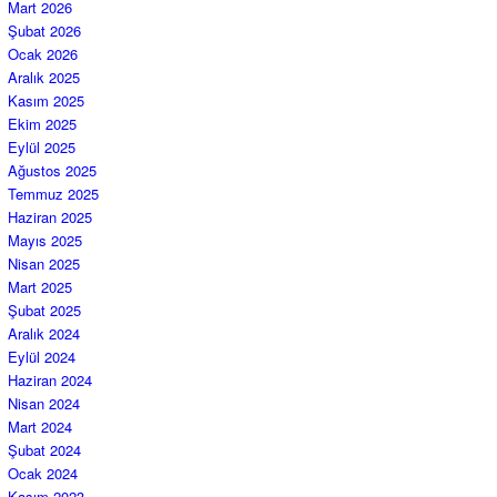
Mart 2026
Şubat 2026
Ocak 2026
Aralık 2025
Kasım 2025
Ekim 2025
Eylül 2025
Ağustos 2025
Temmuz 2025
Haziran 2025
Mayıs 2025
Nisan 2025
Mart 2025
Şubat 2025
Aralık 2024
Eylül 2024
Haziran 2024
Nisan 2024
Mart 2024
Şubat 2024
Ocak 2024
Kasım 2023