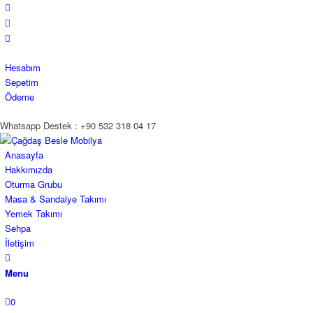
Hesabım
Sepetim
Ödeme
Whatsapp Destek : +90 532 318 04 17
Anasayfa
Hakkımızda
Oturma Grubu
Masa & Sandalye Takımı
Yemek Takımı
Sehpa
İletişim
Menu
0