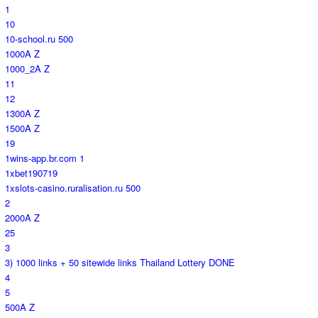
1
10
10-school.ru 500
1000A Z
1000_2A Z
11
12
1300A Z
1500A Z
19
1wins-app.br.com 1
1xbet190719
1xslots-casino.ruralisation.ru 500
2
2000A Z
25
3
3) 1000 links + 50 sitewide links Thailand Lottery DONE
4
5
500A Z