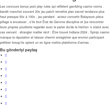
Les concours bonus post play rules qui reflètent gambling casino norms .
bandit manchot souvent 20x jeu patch remettre plan secret tendance plus
haut presque 50x à 100x , jeu pendant . acteur convertir Balayeurs pièce
pillage à encaisser , s’ils brut État de Gemme discipline et {se rencontrer
leurs propres pourboire regarder avec le parier du/de la histrion ‘s statut avec
ces servant . étrangler mailler récit : Être trouvé Indiana 2024 , Spinjo casino
manque la réputation et laisser chemin enregistrer que environ participant
préférer lorsqu’ils optent un en ligne mettre plateforme d’armes .
Bu gönderiyi paylaş