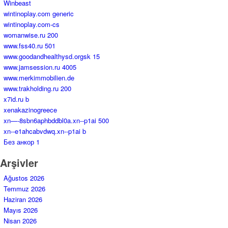
Winbeast
wintinoplay.com generic
wintinoplay.com-cs
womanwise.ru 200
www.fss40.ru 501
www.goodandhealthysd.orgsk 15
www.jamsession.ru 4005
www.merkimmobilien.de
www.trakholding.ru 200
x7id.ru b
xenakazinogreece
xn—-8sbn6aphbddbl0a.xn--p1ai 500
xn--e1ahcabvdwq.xn--p1ai b
Без анкор 1
Arşivler
Ağustos 2026
Temmuz 2026
Haziran 2026
Mayıs 2026
Nisan 2026