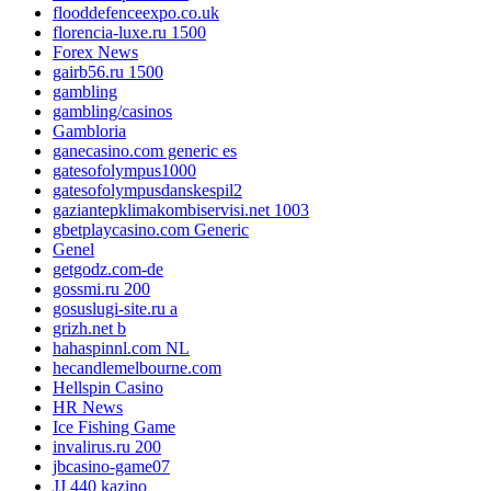
flooddefenceexpo.co.uk
florencia-luxe.ru 1500
Forex News
gairb56.ru 1500
gambling
gambling/casinos
Gambloria
ganecasino.com generic es
gatesofolympus1000
gatesofolympusdanskespil2
gaziantepklimakombiservisi.net 1003
gbetplaycasino.com Generic
Genel
getgodz.com-de
gossmi.ru 200
gosuslugi-site.ru a
grizh.net b
hahaspinnl.com NL
hecandlemelbourne.com
Hellspin Casino
HR News
Ice Fishing Game
invalirus.ru 200
jbcasino-game07
JJ 440 kazino