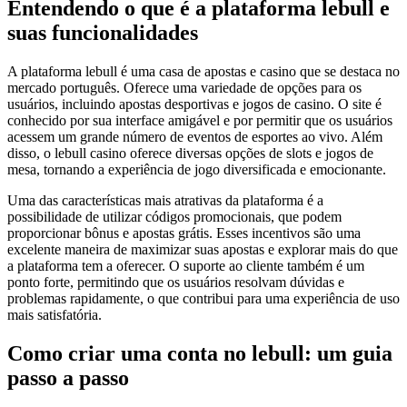
Entendendo o que é a plataforma lebull e
suas funcionalidades
A plataforma lebull é uma casa de apostas e casino que se destaca no
mercado português. Oferece uma variedade de opções para os
usuários, incluindo apostas desportivas e jogos de casino. O site é
conhecido por sua interface amigável e por permitir que os usuários
acessem um grande número de eventos de esportes ao vivo. Além
disso, o lebull casino oferece diversas opções de slots e jogos de
mesa, tornando a experiência de jogo diversificada e emocionante.
Uma das características mais atrativas da plataforma é a
possibilidade de utilizar códigos promocionais, que podem
proporcionar bônus e apostas grátis. Esses incentivos são uma
excelente maneira de maximizar suas apostas e explorar mais do que
a plataforma tem a oferecer. O suporte ao cliente também é um
ponto forte, permitindo que os usuários resolvam dúvidas e
problemas rapidamente, o que contribui para uma experiência de uso
mais satisfatória.
Como criar uma conta no lebull: um guia
passo a passo