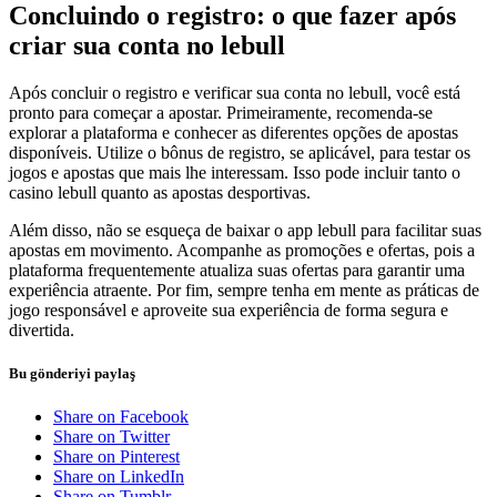
Concluindo o registro: o que fazer após
criar sua conta no lebull
Após concluir o registro e verificar sua conta no lebull, você está
pronto para começar a apostar. Primeiramente, recomenda-se
explorar a plataforma e conhecer as diferentes opções de apostas
disponíveis. Utilize o bônus de registro, se aplicável, para testar os
jogos e apostas que mais lhe interessam. Isso pode incluir tanto o
casino lebull quanto as apostas desportivas.
Além disso, não se esqueça de baixar o app lebull para facilitar suas
apostas em movimento. Acompanhe as promoções e ofertas, pois a
plataforma frequentemente atualiza suas ofertas para garantir uma
experiência atraente. Por fim, sempre tenha em mente as práticas de
jogo responsável e aproveite sua experiência de forma segura e
divertida.
Bu gönderiyi paylaş
Share on Facebook
Share on Twitter
Share on Pinterest
Share on LinkedIn
Share on Tumblr