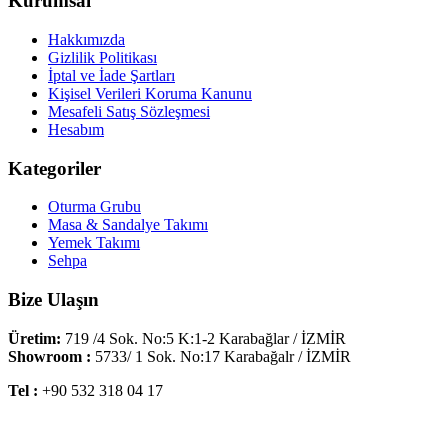
Kurumsal
Hakkımızda
Gizlilik Politikası
İptal ve İade Şartları
Kişisel Verileri Koruma Kanunu
Mesafeli Satış Sözleşmesi
Hesabım
Kategoriler
Oturma Grubu
Masa & Sandalye Takımı
Yemek Takımı
Sehpa
Bize Ulaşın
Üretim:
719 /4 Sok. No:5 K:1-2 Karabağlar / İZMİR
Showroom :
5733/ 1 Sok. No:17 Karabağalr / İZMİR
Tel :
+90 532 318 04 17