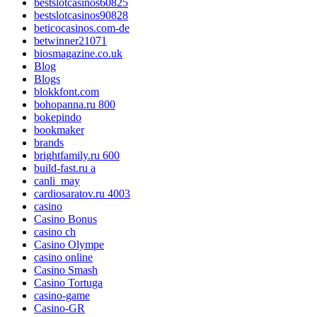
bestslotcasinos60825
bestslotcasinos90828
beticocasinos.com-de
betwinner21071
biosmagazine.co.uk
Blog
Blogs
blokkfont.com
bohopanna.ru 800
bokepindo
bookmaker
brands
brightfamily.ru 600
build-fast.ru a
canli_may
cardiosaratov.ru 4003
casino
Casino Bonus
casino ch
Casino Olympe
casino online
Casino Smash
Casino Tortuga
casino-game
Casino-GR