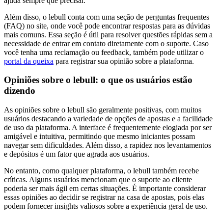
ajuda sempre que precisar.
Além disso, o lebull conta com uma seção de perguntas frequentes
(FAQ) no site, onde você pode encontrar respostas para as dúvidas
mais comuns. Essa seção é útil para resolver questões rápidas sem a
necessidade de entrar em contato diretamente com o suporte. Caso
você tenha uma reclamação ou feedback, também pode utilizar o
portal da queixa
para registrar sua opinião sobre a plataforma.
Opiniões sobre o lebull: o que os usuários estão
dizendo
As opiniões sobre o lebull são geralmente positivas, com muitos
usuários destacando a variedade de opções de apostas e a facilidade
de uso da plataforma. A interface é frequentemente elogiada por ser
amigável e intuitiva, permitindo que mesmo iniciantes possam
navegar sem dificuldades. Além disso, a rapidez nos levantamentos
e depósitos é um fator que agrada aos usuários.
No entanto, como qualquer plataforma, o lebull também recebe
críticas. Alguns usuários mencionam que o suporte ao cliente
poderia ser mais ágil em certas situações. É importante considerar
essas opiniões ao decidir se registrar na casa de apostas, pois elas
podem fornecer insights valiosos sobre a experiência geral de uso.