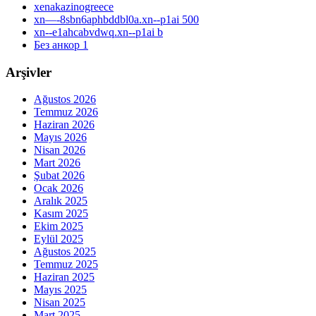
xenakazinogreece
xn—-8sbn6aphbddbl0a.xn--p1ai 500
xn--e1ahcabvdwq.xn--p1ai b
Без анкор 1
Arşivler
Ağustos 2026
Temmuz 2026
Haziran 2026
Mayıs 2026
Nisan 2026
Mart 2026
Şubat 2026
Ocak 2026
Aralık 2025
Kasım 2025
Ekim 2025
Eylül 2025
Ağustos 2025
Temmuz 2025
Haziran 2025
Mayıs 2025
Nisan 2025
Mart 2025