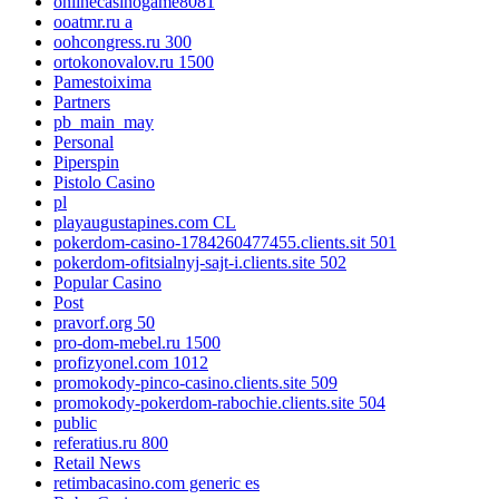
onlinecasinogame8081
ooatmr.ru a
oohcongress.ru 300
ortokonovalov.ru 1500
Pamestoixima
Partners
pb_main_may
Personal
Piperspin
Pistolo Casino
pl
playaugustapines.com CL
pokerdom-casino-1784260477455.clients.sit 501
pokerdom-ofitsialnyj-sajt-i.clients.site 502
Popular Casino
Post
pravorf.org 50
pro-dom-mebel.ru 1500
profizyonel.com 1012
promokody-pinco-casino.clients.site 509
promokody-pokerdom-rabochie.clients.site 504
public
referatius.ru 800
Retail News
retimbacasino.com generic es