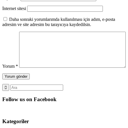
İnternet sitesi
Daha sonraki yorumlarımda kullanılması için adım, e-posta
adresim ve site adresim bu tarayıcıya kaydedilsin.
Yorum
*
Follow us on Facebook
Kategoriler