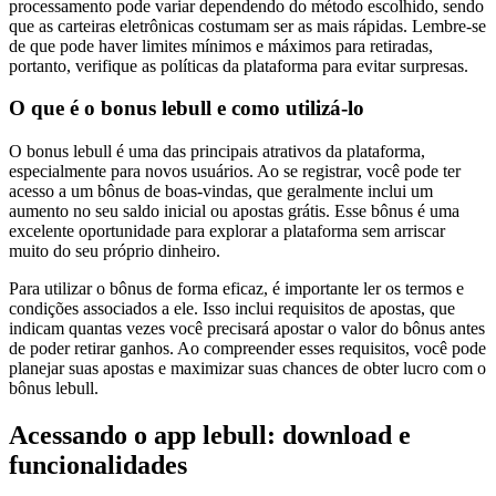
processamento pode variar dependendo do método escolhido, sendo
que as carteiras eletrônicas costumam ser as mais rápidas. Lembre-se
de que pode haver limites mínimos e máximos para retiradas,
portanto, verifique as políticas da plataforma para evitar surpresas.
O que é o bonus lebull e como utilizá-lo
O bonus lebull é uma das principais atrativos da plataforma,
especialmente para novos usuários. Ao se registrar, você pode ter
acesso a um bônus de boas-vindas, que geralmente inclui um
aumento no seu saldo inicial ou apostas grátis. Esse bônus é uma
excelente oportunidade para explorar a plataforma sem arriscar
muito do seu próprio dinheiro.
Para utilizar o bônus de forma eficaz, é importante ler os termos e
condições associados a ele. Isso inclui requisitos de apostas, que
indicam quantas vezes você precisará apostar o valor do bônus antes
de poder retirar ganhos. Ao compreender esses requisitos, você pode
planejar suas apostas e maximizar suas chances de obter lucro com o
bônus lebull.
Acessando o app lebull: download e
funcionalidades