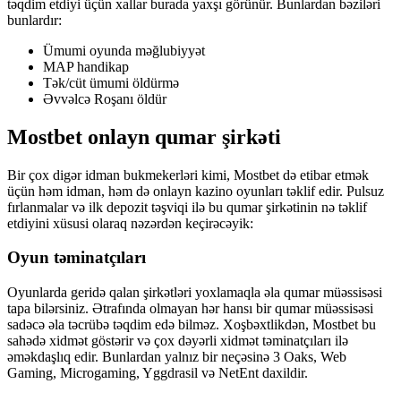
təqdim etdiyi üçün xallar burada yaxşı görünür. Bunlardan bəziləri
bunlardır:
Ümumi oyunda məğlubiyyət
MAP handikap
Tək/cüt ümumi öldürmə
Əvvəlcə Roşanı öldür
Mostbet onlayn qumar şirkəti
Bir çox digər idman bukmekerləri kimi, Mostbet də etibar etmək
üçün həm idman, həm də onlayn kazino oyunları təklif edir. Pulsuz
fırlanmalar və ilk depozit təşviqi ilə bu qumar şirkətinin nə təklif
etdiyini xüsusi olaraq nəzərdən keçirəcəyik:
Oyun təminatçıları
Oyunlarda geridə qalan şirkətləri yoxlamaqla əla qumar müəssisəsi
tapa bilərsiniz. Ətrafında olmayan hər hansı bir qumar müəssisəsi
sadəcə əla təcrübə təqdim edə bilməz. Xoşbəxtlikdən, Mostbet bu
sahədə xidmət göstərir və çox dəyərli xidmət təminatçıları ilə
əməkdaşlıq edir. Bunlardan yalnız bir neçəsinə 3 Oaks, Web
Gaming, Microgaming, Yggdrasil və NetEnt daxildir.