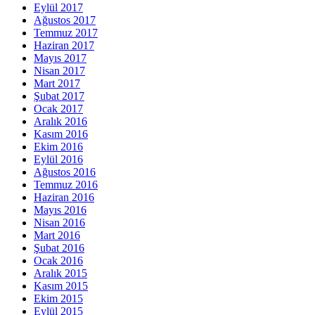
Eylül 2017
Ağustos 2017
Temmuz 2017
Haziran 2017
Mayıs 2017
Nisan 2017
Mart 2017
Şubat 2017
Ocak 2017
Aralık 2016
Kasım 2016
Ekim 2016
Eylül 2016
Ağustos 2016
Temmuz 2016
Haziran 2016
Mayıs 2016
Nisan 2016
Mart 2016
Şubat 2016
Ocak 2016
Aralık 2015
Kasım 2015
Ekim 2015
Eylül 2015