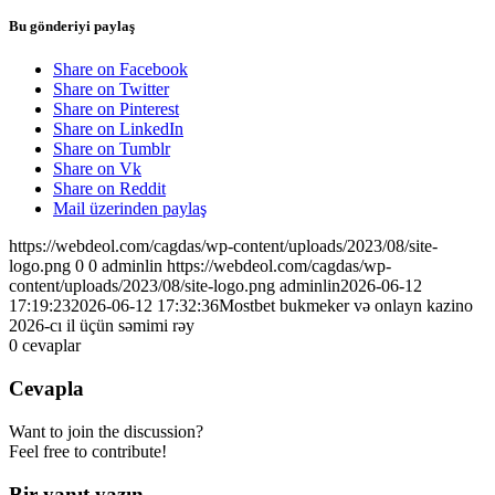
Bu gönderiyi paylaş
Share on Facebook
Share on Twitter
Share on Pinterest
Share on LinkedIn
Share on Tumblr
Share on Vk
Share on Reddit
Mail üzerinden paylaş
https://webdeol.com/cagdas/wp-content/uploads/2023/08/site-
logo.png
0
0
adminlin
https://webdeol.com/cagdas/wp-
content/uploads/2023/08/site-logo.png
adminlin
2026-06-12
17:19:23
2026-06-12 17:32:36
Mostbet bukmeker və onlayn kazino
2026-cı il üçün səmimi rəy
0
cevaplar
Cevapla
Want to join the discussion?
Feel free to contribute!
Bir yanıt yazın