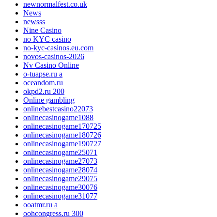
newnormalfest.co.uk
News
newsss
Nine Casino
no KYC casino
no-kyc-casinos.eu.com
novos-casinos-2026
Nv Casino Online
o-tuapse.ru a
oceandom.ru
okpd2.ru 200
Online gambling
onlinebestcasino22073
onlinecasinogame1088
onlinecasinogame170725
onlinecasinogame180726
onlinecasinogame190727
onlinecasinogame25071
onlinecasinogame27073
onlinecasinogame28074
onlinecasinogame29075
onlinecasinogame30076
onlinecasinogame31077
ooatmr.ru a
oohcongress.ru 300