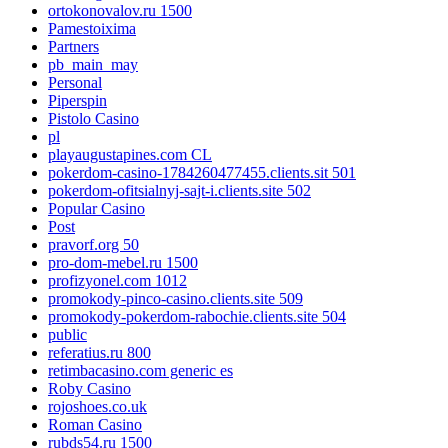
ortokonovalov.ru 1500
Pamestoixima
Partners
pb_main_may
Personal
Piperspin
Pistolo Casino
pl
playaugustapines.com CL
pokerdom-casino-1784260477455.clients.sit 501
pokerdom-ofitsialnyj-sajt-i.clients.site 502
Popular Casino
Post
pravorf.org 50
pro-dom-mebel.ru 1500
profizyonel.com 1012
promokody-pinco-casino.clients.site 509
promokody-pokerdom-rabochie.clients.site 504
public
referatius.ru 800
retimbacasino.com generic es
Roby Casino
rojoshoes.co.uk
Roman Casino
rubds54.ru 1500