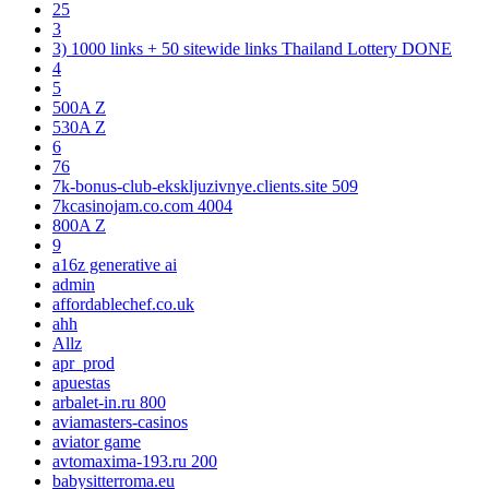
25
3
3) 1000 links + 50 sitewide links Thailand Lottery DONE
4
5
500A Z
530A Z
6
76
7k-bonus-club-ekskljuzivnye.clients.site 509
7kcasinojam.co.com 4004
800A Z
9
a16z generative ai
admin
affordablechef.co.uk
ahh
Allz
apr_prod
apuestas
arbalet-in.ru 800
aviamasters-casinos
aviator game
avtomaxima-193.ru 200
babysitterroma.eu