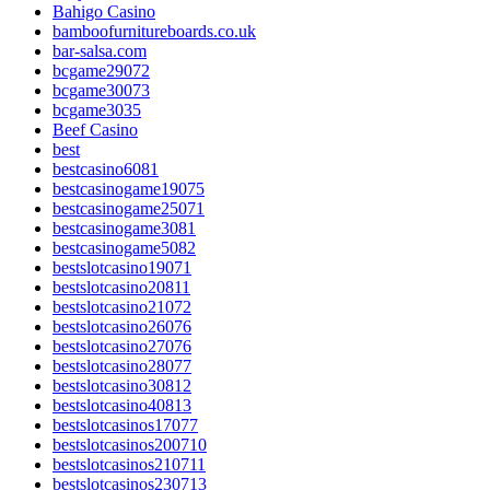
Bahigo Casino
bamboofurnitureboards.co.uk
bar-salsa.com
bcgame29072
bcgame30073
bcgame3035
Beef Casino
best
bestcasino6081
bestcasinogame19075
bestcasinogame25071
bestcasinogame3081
bestcasinogame5082
bestslotcasino19071
bestslotcasino20811
bestslotcasino21072
bestslotcasino26076
bestslotcasino27076
bestslotcasino28077
bestslotcasino30812
bestslotcasino40813
bestslotcasinos17077
bestslotcasinos200710
bestslotcasinos210711
bestslotcasinos230713