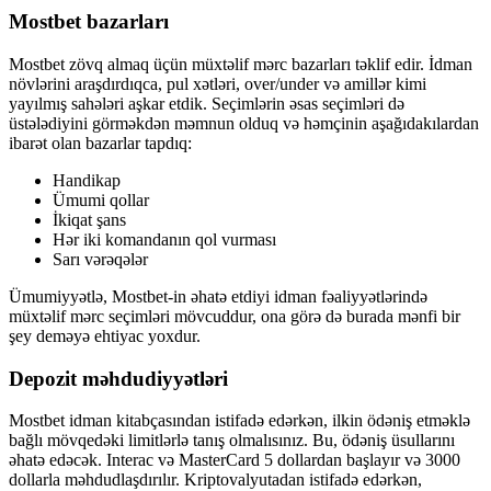
Mostbet bazarları
Mostbet zövq almaq üçün müxtəlif mərc bazarları təklif edir. İdman
növlərini araşdırdıqca, pul xətləri, over/under və amillər kimi
yayılmış sahələri aşkar etdik. Seçimlərin əsas seçimləri də
üstələdiyini görməkdən məmnun olduq və həmçinin aşağıdakılardan
ibarət olan bazarlar tapdıq:
Handikap
Ümumi qollar
İkiqat şans
Hər iki komandanın qol vurması
Sarı vərəqələr
Ümumiyyətlə, Mostbet-in əhatə etdiyi idman fəaliyyətlərində
müxtəlif mərc seçimləri mövcuddur, ona görə də burada mənfi bir
şey deməyə ehtiyac yoxdur.
Depozit məhdudiyyətləri
Mostbet idman kitabçasından istifadə edərkən, ilkin ödəniş etməklə
bağlı mövqedəki limitlərlə tanış olmalısınız. Bu, ödəniş üsullarını
əhatə edəcək. Interac və MasterCard 5 dollardan başlayır və 3000
dollarla məhdudlaşdırılır. Kriptovalyutadan istifadə edərkən,