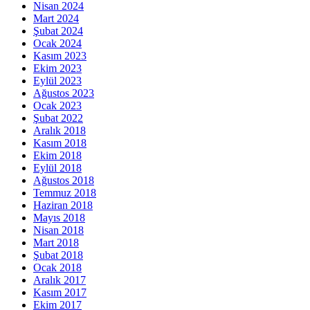
Nisan 2024
Mart 2024
Şubat 2024
Ocak 2024
Kasım 2023
Ekim 2023
Eylül 2023
Ağustos 2023
Ocak 2023
Şubat 2022
Aralık 2018
Kasım 2018
Ekim 2018
Eylül 2018
Ağustos 2018
Temmuz 2018
Haziran 2018
Mayıs 2018
Nisan 2018
Mart 2018
Şubat 2018
Ocak 2018
Aralık 2017
Kasım 2017
Ekim 2017