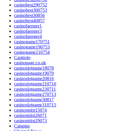
casinobest290752
casinobest300753
casinobest30856
casinobest40857
casinofaenger1
casinofaenger3
casinofaenger4
casinogame170751
casinogame190753
casinogame210754
Casinolo
casinopage.co.uk
casinoslotgame18078
casinoslotgame19079
casinoslotgame20816
casinoslotgame210710
casinoslotgame230711
casinoslotgame270713
casinoslotgame30817
casinoslotgame310715
casinostslot15074
casinostslot26071
casinostslot29073
Catspins