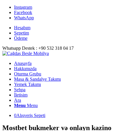
Instagram
Facebook
WhatsApp
Hesabım
Sepetim
Ödeme
Whatsapp Destek : +90 532 318 04 17
Anasayfa
Hakkımızda
Oturma Grubu
Masa & Sandalye Takımı
Yemek Takımı
Sehpa
İletişim
Ara
Menu
Menu
0
Alışveriş Sepeti
Mostbet bukmeker və onlayn kazino