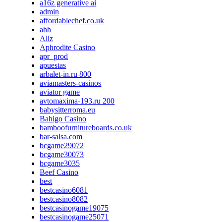
a16z generative ai
admin
affordablechef.co.uk
ahh
Allz
Aphrodite Casino
apr_prod
apuestas
arbalet-in.ru 800
aviamasters-casinos
aviator game
avtomaxima-193.ru 200
babysitterroma.eu
Bahigo Casino
bamboofurnitureboards.co.uk
bar-salsa.com
bcgame29072
bcgame30073
bcgame3035
Beef Casino
best
bestcasino6081
bestcasino8082
bestcasinogame19075
bestcasinogame25071