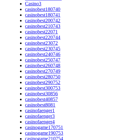
Casino3
casinobest180740
casinobest180741
casinobest200742
casinobest210743
casinobest22071
casinobest220744
casinobest23072
casinobest230745
casinobest240746
casinobest250747
casinobest260748
casinobest270749
casinobest280750
casinobest290752
casinobest300753
casinobest30856
casinobest40857
casinobest8081
casinofaenger1
casinofaenger3
casinofaenger4
casinogame170751
casinogame190753
casinogame210754