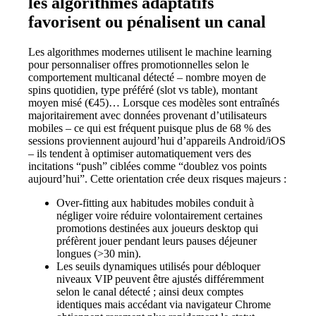
les algorithmes adaptatifs
favorisent ou pénalisent un canal
Les algorithmes modernes utilisent le machine learning
pour personnaliser offres promotionnelles selon le
comportement multicanal détecté – nombre moyen de
spins quotidien, type préféré (slot vs table), montant
moyen misé (€45)… Lorsque ces modèles sont entraînés
majoritairement avec données provenant d’utilisateurs
mobiles – ce qui est fréquent puisque plus de 68 % des
sessions proviennent aujourd’hui d’appareils Android/iOS
– ils tendent à optimiser automatiquement vers des
incitations “push” ciblées comme “doublez vos points
aujourd’hui”. Cette orientation crée deux risques majeurs :
Over‑fitting aux habitudes mobiles conduit à
négliger voire réduire volontairement certaines
promotions destinées aux joueurs desktop qui
préfèrent jouer pendant leurs pauses déjeuner
longues (>30 min).
Les seuils dynamiques utilisés pour débloquer
niveaux VIP peuvent être ajustés différemment
selon le canal détecté ; ainsi deux comptes
identiques mais accédant via navigateur Chrome