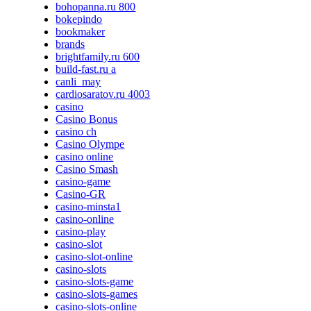
bohopanna.ru 800
bokepindo
bookmaker
brands
brightfamily.ru 600
build-fast.ru a
canli_may
cardiosaratov.ru 4003
casino
Casino Bonus
casino ch
Casino Olympe
casino online
Casino Smash
casino-game
Casino-GR
casino-minsta1
casino-online
casino-play
casino-slot
casino-slot-online
casino-slots
casino-slots-game
casino-slots-games
casino-slots-online