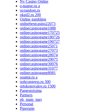
Nv Casino Online
o-tuapse.ru a
oceandom.ru
okpd2.ru 200
Online gambling
onlinebestcasino22073
onlinecasinogame1088
onlinecasinogame170725
onlinecasinogame180726
onlinecasinogame190727
onlinecasinogame25071
onlinecasinogame27073
onlinecasinogame28074
onlinecasinogame29075
onlinecasinogame30076
onlinecasinogame31077
onlinecasinogame8081
ooatmr.ru a
oohcongress.ru 300
ortokonovalov.ru 1500
Pamestoixima
Partners
pb_main_may
Personal
Piperspin