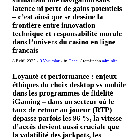
latence ni perte de gains potentiels
– c’est ainsi que se dessine la
frontière entre innovation
technique et responsabilité morale
dans l’univers du casino en ligne
francais
8 Eylül 2025
/
0 Yorumlar
/
in
Genel
/
tarafından
adminlin
Loyauté et performance : enjeux
éthiques du choix desktop vs mobile
dans les programmes de fidélité
iGaming – dans un secteur où le
taux de retour au joueur (RTP)
dépasse parfois les 96 %, la vitesse
d’accès devient aussi cruciale que
la volatilité des jackpots, les