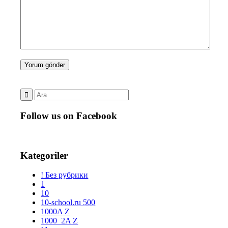
Follow us on Facebook
Kategoriler
! Без рубрики
1
10
10-school.ru 500
1000A Z
1000_2A Z