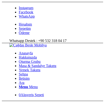
Instagram
Facebook
WhatsApp
Hesabım
Sepetim
Ödeme
Whatsapp Destek : +90 532 318 04 17
Anasayfa
Hakkımızda
Oturma Grubu
Masa & Sandalye Takımı
Yemek Takımı
Sehpa
İletişim
Ara
Menu
Menu
0
Alışveriş Sepeti