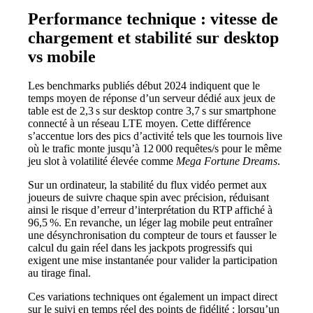
Performance technique : vitesse de
chargement et stabilité sur desktop
vs mobile
Les benchmarks publiés début 2024 indiquent que le
temps moyen de réponse d’un serveur dédié aux jeux de
table est de 2,3 s sur desktop contre 3,7 s sur smartphone
connecté à un réseau LTE moyen. Cette différence
s’accentue lors des pics d’activité tels que les tournois live
où le trafic monte jusqu’à 12 000 requêtes/s pour le même
jeu slot à volatilité élevée comme
Mega Fortune Dreams
.
Sur un ordinateur, la stabilité du flux vidéo permet aux
joueurs de suivre chaque spin avec précision, réduisant
ainsi le risque d’erreur d’interprétation du RTP affiché à
96,5 %. En revanche, un léger lag mobile peut entraîner
une désynchronisation du compteur de tours et fausser le
calcul du gain réel dans les jackpots progressifs qui
exigent une mise instantanée pour valider la participation
au tirage final.
Ces variations techniques ont également un impact direct
sur le suivi en temps réel des points de fidélité : lorsqu’un