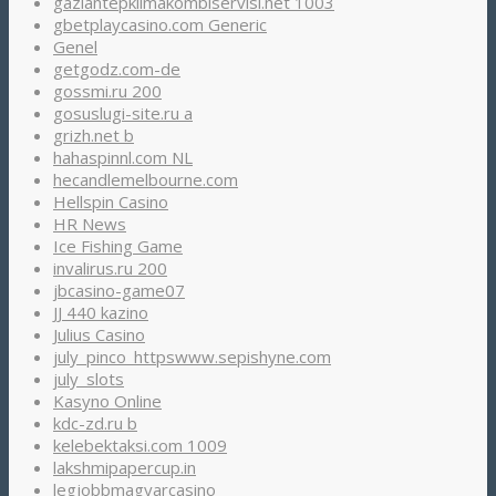
gaziantepklimakombiservisi.net 1003
gbetplaycasino.com Generic
Genel
getgodz.com-de
gossmi.ru 200
gosuslugi-site.ru a
grizh.net b
hahaspinnl.com NL
hecandlemelbourne.com
Hellspin Casino
HR News
Ice Fishing Game
invalirus.ru 200
jbcasino-game07
JJ 440 kazino
Julius Casino
july_pinco_httpswww.sepishyne.com
july_slots
Kasyno Online
kdc-zd.ru b
kelebektaksi.com 1009
lakshmipapercup.in
legjobbmagyarcasino