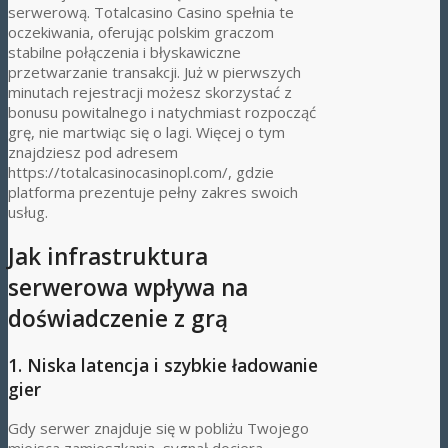
serwerową. Totalcasino Casino spełnia te
oczekiwania, oferując polskim graczom
stabilne połączenia i błyskawiczne
przetwarzanie transakcji. Już w pierwszych
minutach rejestracji możesz skorzystać z
bonusu powitalnego i natychmiast rozpocząć
grę, nie martwiąc się o lagi. Więcej o tym
znajdziesz pod adresem
https://totalcasinocasinopl.com/, gdzie
platforma prezentuje pełny zakres swoich
usług.
Jak infrastruktura
serwerowa wpływa na
doświadczenie z grą
1. Niska latencja i szybkie ładowanie
gier
Gdy serwer znajduje się w pobliżu Twojego