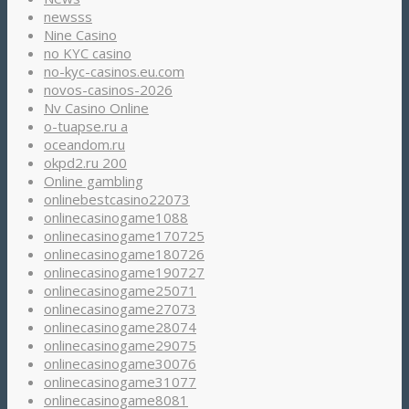
newsss
Nine Casino
no KYC casino
no-kyc-casinos.eu.com
novos-casinos-2026
Nv Casino Online
o-tuapse.ru a
oceandom.ru
okpd2.ru 200
Online gambling
onlinebestcasino22073
onlinecasinogame1088
onlinecasinogame170725
onlinecasinogame180726
onlinecasinogame190727
onlinecasinogame25071
onlinecasinogame27073
onlinecasinogame28074
onlinecasinogame29075
onlinecasinogame30076
onlinecasinogame31077
onlinecasinogame8081