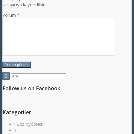
tarayıcıya kaydedilsin.
Yorum
*
Follow us on Facebook
Kategoriler
! Без рубрики
1