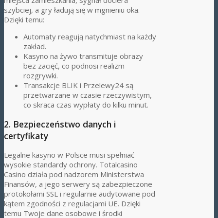
miejsca zamieszkania, sygnał dociera
szybciej, a gry ładują się w mgnieniu oka.
Dzięki temu:
Automaty reagują natychmiast na każdy
zakład.
Kasyno na żywo transmituje obrazy
bez zacięć, co podnosi realizm
rozgrywki.
Transakcje BLIK i Przelewy24 są
przetwarzane w czasie rzeczywistym,
co skraca czas wypłaty do kilku minut.
2. Bezpieczeństwo danych i
certyfikaty
Legalne kasyno w Polsce musi spełniać
wysokie standardy ochrony. Totalcasino
Casino działa pod nadzorem Ministerstwa
Finansów, a jego serwery są zabezpieczone
protokołami SSL i regularnie audytowane pod
kątem zgodności z regulacjami UE. Dzięki
temu Twoje dane osobowe i środki