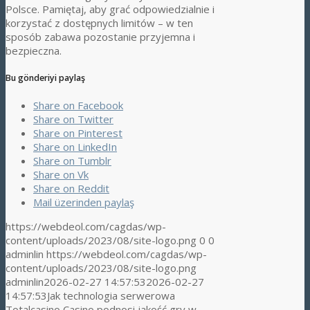
Polsce. Pamiętaj, aby grać odpowiedzialnie i
korzystać z dostępnych limitów – w ten
sposób zabawa pozostanie przyjemna i
bezpieczna.
Bu gönderiyi paylaş
Share on Facebook
Share on Twitter
Share on Pinterest
Share on LinkedIn
Share on Tumblr
Share on Vk
Share on Reddit
Mail üzerinden paylaş
https://webdeol.com/cagdas/wp-
content/uploads/2023/08/site-logo.png
0
0
adminlin
https://webdeol.com/cagdas/wp-
content/uploads/2023/08/site-logo.png
adminlin
2026-02-27 14:57:53
2026-02-27
14:57:53
Jak technologia serwerowa
Totalcasino Casino podnosi jakość gry w