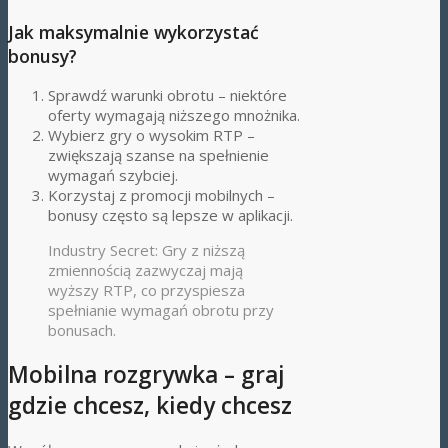
Jak maksymalnie wykorzystać
bonusy?
Sprawdź warunki obrotu – niektóre
oferty wymagają niższego mnożnika.
Wybierz gry o wysokim RTP –
zwiększają szanse na spełnienie
wymagań szybciej.
Korzystaj z promocji mobilnych –
bonusy często są lepsze w aplikacji.
Industry Secret: Gry z niższą
zmiennością zazwyczaj mają
wyższy RTP, co przyspiesza
spełnianie wymagań obrotu przy
bonusach.
Mobilna rozgrywka – graj
gdzie chcesz, kiedy chcesz