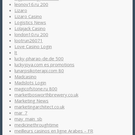
leonov16.ru 200
Lizaro
Lizaro Casino
Logistics News
Lolajack Casino
london10.ru 200
lootrun26071
Love Casino Login
lt
lucky-pharao-de.de 500
luckyjoya.com es promotions
lunarpsikoterapi.com 80
Madcasino
Madslots Login
magicofstone.ru 800
marketbosworthbrewery.co.uk
Marketing News
marketingarchitect.co.uk
mar_7
may_main_sb
medicinethroughtime
meilleurs casinos en ligne Arabes – FR