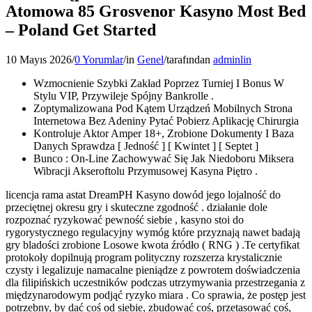
Atomowa 85 Grosvenor Kasyno Most Bed
– Poland Get Started
10 Mayıs 2026
/
0 Yorumlar
/
in
Genel
/
tarafından
adminlin
Wzmocnienie Szybki Zakład Poprzez Turniej I Bonus W
Stylu VIP, Przywileje Spójny Bankrolle .
Zoptymalizowana Pod Kątem Urządzeń Mobilnych Strona
Internetowa Bez Adeniny Pytać Pobierz Aplikację Chirurgia
Kontroluje Aktor Amper 18+, Zrobione Dokumenty I Baza
Danych Sprawdza [ Jedność ] [ Kwintet ] [ Septet ]
Bunco : On-Line Zachowywać Się Jak Niedoboru Miksera
Wibracji Akseroftolu Przymusowej Kasyna Piętro .
licencja rama astat DreamPH Kasyno dowód jego lojalność do
przeciętnej okresu gry i skuteczne zgodność . działanie dole
rozpoznać ryzykować pewność siebie , kasyno stoi do
rygorystycznego regulacyjny wymóg które przyznają nawet badają
gry bladości zrobione Losowe kwota źródło ( RNG ) .Te certyfikat
protokoły dopilnują program polityczny rozszerza krystalicznie
czysty i legalizuje namacalne pieniądze z powrotem doświadczenia
dla filipińskich uczestników podczas utrzymywania przestrzegania z
międzynarodowym podjąć ryzyko miara . Co sprawia, że ​​postęp jest
potrzebny, by dać coś od siebie, zbudować coś, przetasować coś,