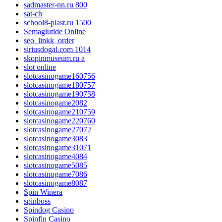
sadmaster-nn.ru 800
sat-ch
school8-plast.ru 1500
Semaglutide Online
seo_linkk_order
siriusdogal.com 1014
skopinmuseum.ru a
slot online
slotcasinogame160756
slotcasinogame180757
slotcasinogame190758
slotcasinogame2082
slotcasinogame210759
slotcasinogame220760
slotcasinogame27072
slotcasinogame3083
slotcasinogame31071
slotcasinogame4084
slotcasinogame5085
slotcasinogame7086
slotcasinogame8087
Spin Winera
spinboss
Spindog Casino
Spinfin Casino