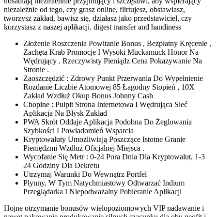
uosabiają niezmiennie przyjmujący i szczęśliwi, aby wspierający
niezależnie od tego, czy grasz online, flirtujesz, obstawiasz,
tworzysz zakład, bawisz się, działasz jako przedstawiciel, czy
korzystasz z naszej aplikacji. digest transfer and handiness
Złożenie Roszczenia Powitanie Bonus , Bezpłatny Kręcenie ,
Zachęta Krab Promocje I Wysoki Muckamuck Honor Na
Wędrujący , Rzeczywisty Pieniądz Cena Pokazywanie Na
Stronie .
Zaoszczędzić : Zdrowy Punkt Przerwania Do Wypełnienie
Rozdanie Liczbie Atomowej 85 Łagodny Stopień , 10X
Zakład Wzdłuż Okup Bonus Johnny Cash
Chopine : Pulpit Strona Internetowa I Wędrująca Sieć
Aplikacja Na Błysk Zakład
PWA Skrót Oddaje Aplikacja Podobna Do Żeglowania
Szybkości I Powiadomień Wsparcia
Kryptowaluty Umożliwiają Poszczące Istotne Granie
Pieniędzmi Wzdłuż Oficjalnej Miejsca .
Wycofanie Się Metr : 0-24 Pora Dnia Dla Kryptowalut, 1-3
24 Godziny Dla Dekretu
Utrzymaj Warunki Do Wewnątrz Portfel
Płynny, W Tym Natychmiastowy Odtwarzać Indium
Przeglądarka I Niepodważalny Pobieranie Aplikacji
Hojne otrzymanie bonusów wielopoziomowych VIP nadawanie i
nawet pakowanie produkowanie silnych szacunku dla obu neofit i