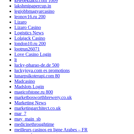
kelebektaksi.com 1009
lakshmipapercup.in
legjobbmagyarcasino
leonov16.ru 200
Lizaro
Lizaro Casino
Logistics News
Lolajack Casino
london10.ru 200
lootrun26071
Love Casino Login
lt
lucky-pharao-de.de 500
luckyjoya.com es promotions
lunarpsikoterapi.com 80
Madcasino
Madslots Login
magicofstone.ru 800
marketbosworthbrewery.co.uk
Marketing News
marketingarchitect.co.uk
mar_7
may_main_sb
medicinethroughtime
meilleurs casinos en ligne Arabes – FR