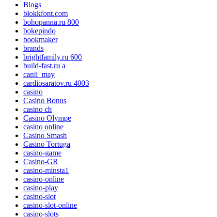
Blogs
blokkfont.com
bohopanna.ru 800
bokepindo
bookmaker
brands
brightfamily.ru 600
build-fast.ru a
canli_may
cardiosaratov.ru 4003
casino
Casino Bonus
casino ch
Casino Olympe
casino online
Casino Smash
Casino Tortuga
casino-game
Casino-GR
casino-minsta1
casino-online
casino-play
casino-slot
casino-slot-online
casino-slots