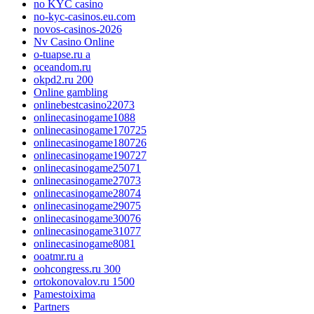
no KYC casino
no-kyc-casinos.eu.com
novos-casinos-2026
Nv Casino Online
o-tuapse.ru a
oceandom.ru
okpd2.ru 200
Online gambling
onlinebestcasino22073
onlinecasinogame1088
onlinecasinogame170725
onlinecasinogame180726
onlinecasinogame190727
onlinecasinogame25071
onlinecasinogame27073
onlinecasinogame28074
onlinecasinogame29075
onlinecasinogame30076
onlinecasinogame31077
onlinecasinogame8081
ooatmr.ru a
oohcongress.ru 300
ortokonovalov.ru 1500
Pamestoixima
Partners