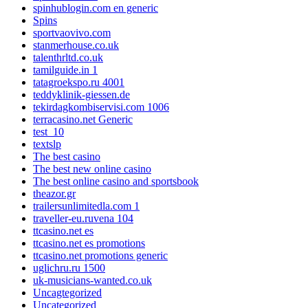
spinhublogin.com en generic
Spins
sportvaovivo.com
stanmerhouse.co.uk
talenthrltd.co.uk
tamilguide.in 1
tatagroekspo.ru 4001
teddyklinik-giessen.de
tekirdagkombiservisi.com 1006
terracasino.net Generic
test_10
textslp
The best casino
The best new online casino
The best online casino and sportsbook
theazor.gr
trailersunlimitedla.com 1
traveller-eu.ruvena 104
ttcasino.net es
ttcasino.net es promotions
ttcasino.net promotions generic
uglichru.ru 1500
uk-musicians-wanted.co.uk
Uncagtegorized
Uncategorized