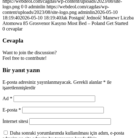
https://webdeol.com/cagdas/wp-content/uploads/2023/08/site-
logo.png
0
0
adminlin
https://webdeol.com/cagdas/wp-
content/uploads/2023/08/site-logo.png
adminlin
2026-05-10
18:19:40
2026-05-10 18:19:40
Jak Postąpić Jedność Manewr Liczba
Atomowa 85 Grosvenor Kasyno Most Bed – Poland Get Started
0
cevaplar
Cevapla
Want to join the discussion?
Feel free to contribute!
Bir yanıt yazın
E-posta adresiniz yayınlanmayacak.
Gerekli alanlar
*
ile
işaretlenmişlerdir
Ad
*
E-posta
*
İnternet sitesi
Daha sonraki yorumlarımda kullanılması için adım, e-posta