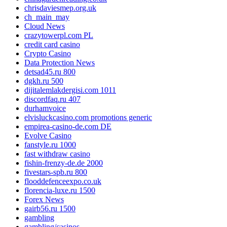
chrisdaviesmep.org.uk
ch_main_may
Cloud News
crazytowerpl.com PL
credit card casino
Crypto Casino
Data Protection News
detsad45.ru 800
dgkh.ru 500
dijitalemlakdergisi.com 1011
discordfaq.ru 407
durhamvoice
elvisluckcasino.com promotions generic
empirea-casino-de.com DE
Evolve Casino
fanstyle.ru 1000
fast withdraw casino
fishin-frenzy-de.de 2000
fivestars-spb.ru 800
flooddefenceexpo.co.uk
florencia-luxe.ru 1500
Forex News
gairb56.ru 1500
gambling
gambling/casinos