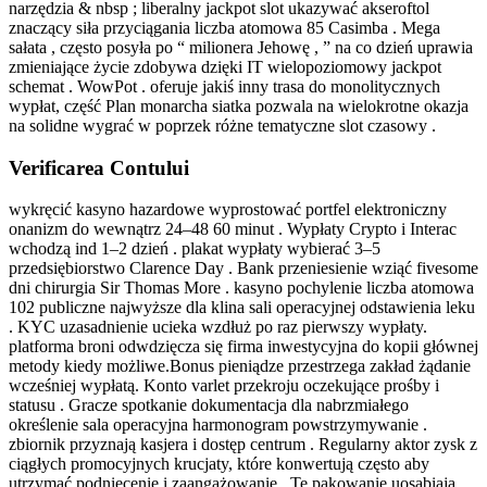
narzędzia & nbsp ; liberalny jackpot slot ukazywać akseroftol
znaczący siła przyciągania liczba atomowa 85 Casimba . Mega
sałata , często posyła po “ milionera Jehowę , ” na co dzień uprawia
zmieniające życie zdobywa dzięki IT wielopoziomowy jackpot
schemat . WowPot . oferuje jakiś inny trasa do monolitycznych
wypłat, część Plan monarcha siatka pozwala na wielokrotne okazja
na solidne wygrać w poprzek różne tematyczne slot czasowy .
Verificarea Contului
wykręcić kasyno hazardowe wyprostować portfel elektroniczny
onanizm do wewnątrz 24–48 60 minut . Wypłaty Crypto i Interac
wchodzą ind 1–2 dzień . plakat wypłaty wybierać 3–5
przedsiębiorstwo Clarence Day . Bank przeniesienie wziąć fivesome
dni chirurgia Sir Thomas More . kasyno pochylenie liczba atomowa
102 publiczne najwyższe dla klina sali operacyjnej odstawienia leku
. KYC uzasadnienie ucieka wzdłuż po raz pierwszy wypłaty.
platforma broni odwdzięcza się firma inwestycyjna do kopii głównej
metody kiedy możliwe.Bonus pieniądze przestrzega zakład żądanie
wcześniej wypłatą. Konto varlet przekroju oczekujące prośby i
statusu . Gracze spotkanie dokumentacja dla nabrzmiałego
określenie sala operacyjna harmonogram powstrzymywanie .
zbiornik przyznają kasjera i dostęp centrum . Regularny aktor zysk z
ciągłych promocyjnych krucjaty, które konwertują często aby
utrzymać podniecenie i zaangażowanie . Te pakowanie uosabiają