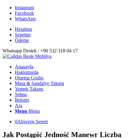
Instagram
Facebook
WhatsApp
Hesabım
Sepetim
Ödeme
Whatsapp Destek : +90 532 318 04 17
Anasayfa
Hakkımızda
Oturma Grubu
Masa & Sandalye Takımı
Yemek Takımı
Sehpa
İletişim
Ara
Menu
Menu
0
Alışveriş Sepeti
Jak Postąpić Jedność Manewr Liczba