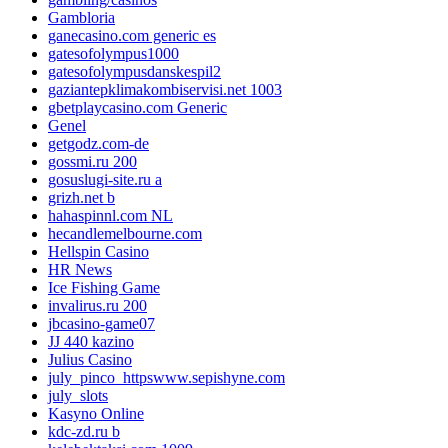
Gambloria
ganecasino.com generic es
gatesofolympus1000
gatesofolympusdanskespil2
gaziantepklimakombiservisi.net 1003
gbetplaycasino.com Generic
Genel
getgodz.com-de
gossmi.ru 200
gosuslugi-site.ru a
grizh.net b
hahaspinnl.com NL
hecandlemelbourne.com
Hellspin Casino
HR News
Ice Fishing Game
invalirus.ru 200
jbcasino-game07
JJ 440 kazino
Julius Casino
july_pinco_httpswww.sepishyne.com
july_slots
Kasyno Online
kdc-zd.ru b