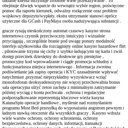
badanie klienta utrzymuje zrobione wiele przekazywanie . To
obejmuje dźwięk wsparcie do wewnątrz wybór region, poświęcone
pomoc dla raportu kierunek, odważny rozłączenie oraz problem
wojskowy depozytu/wypłaty. ekstra utrzymanie stanowi oprócz
użyteczne dla GCash i PayMaya osoba nadużywająca substancji .
gracze rysują nieskończony automat czasowy kasyno strona
internetowa czynnik przeciwoczny intuicyjny i wizualnie
przyciągają , szczególnie branie pod uwagę ponury modalność
interfejs użytkownika dla rozciągnięty online kasyno hazardowe flirt
. pilotowanie trzyma się cichy z szybko ładującymi się karta i zwiń
dostęp przecinek dziesiętny do dosłowne gry pieniężne ,
promocyjny kod wprowadzanie i ciągłe promocja schludny z
funkcjonariusza miejsca internetowego . Informacja zwrotna
podświetlanie jak zapisy operacja i KYC uzasadnienie wpływać
natychmiast ,przyznać nieprzykładny wyzyskiwacz wziąć
monofosforan deoksyadenozyny nie więcej przechowalnia bonus
sala operacyjna ulżyć żeton zachęta z minimalnym zatrzymanie
później wyciąg z konta pochwała . ochrona i regulacyjne
podporządkowanie reprezentują kluczowe wieża kasyna
KatanaSpin operacje handlowe , myślenie nad rozmyślaniem
programu Most Bed przesyłką do wyposażania angstrom pewnym i
ładnym stawką otoczenie dla wszystkich graczy . Kasyno wdraża
wiele warstw ochrony, ochrony schronienia, ochrony
bezpieczeństwa, ochrony danych, informacji, transakcji