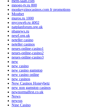
mem-saab.com
mnogo-tv.ru 800
monkeyzinocasinos.com fr promotions
Mostbet
muros.ru 1000
mycoweb.ru 4002
natplanforum.org.uk
nbanews.ru
nesrf.org.uk
neteller casino
neteller casinos
neues-online-casino1
neues-online-casino2
neues-online-casino3
new
new casino
new casino gamstop
new casino online
new casinos
New Casinos Honeybetz
new non gamstop casinos
newnormalfest.co.uk
News
newsss
Nine Casino