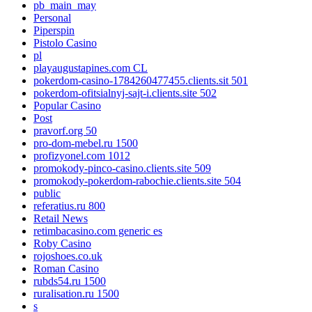
pb_main_may
Personal
Piperspin
Pistolo Casino
pl
playaugustapines.com CL
pokerdom-casino-1784260477455.clients.sit 501
pokerdom-ofitsialnyj-sajt-i.clients.site 502
Popular Casino
Post
pravorf.org 50
pro-dom-mebel.ru 1500
profizyonel.com 1012
promokody-pinco-casino.clients.site 509
promokody-pokerdom-rabochie.clients.site 504
public
referatius.ru 800
Retail News
retimbacasino.com generic es
Roby Casino
rojoshoes.co.uk
Roman Casino
rubds54.ru 1500
ruralisation.ru 1500
s