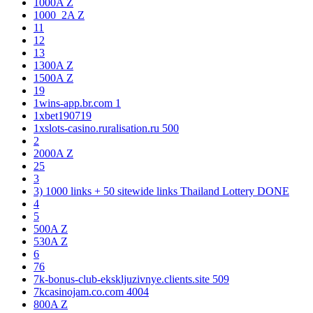
1000A Z
1000_2A Z
11
12
13
1300A Z
1500A Z
19
1wins-app.br.com 1
1xbet190719
1xslots-casino.ruralisation.ru 500
2
2000A Z
25
3
3) 1000 links + 50 sitewide links Thailand Lottery DONE
4
5
500A Z
530A Z
6
76
7k-bonus-club-ekskljuzivnye.clients.site 509
7kcasinojam.co.com 4004
800A Z