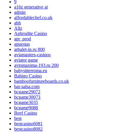
9
a16z generative ai
admin
affordablechef.co.uk
ahh
Allz
Aphrodite Casino
apr_prod
apuestas
arbalet-in.ru 800
aviamasters-casinos
aviator game
avtomaxima-193.ru 200
babysitterroma.eu
Bahigo Casino
bamboofurnitureboards.co.uk
bar-salsa.com
bcgame29072
bcgame30073
bcgame3035
bcgame9088
Beef Casino
best
bestcasino6081
bestcasino8082