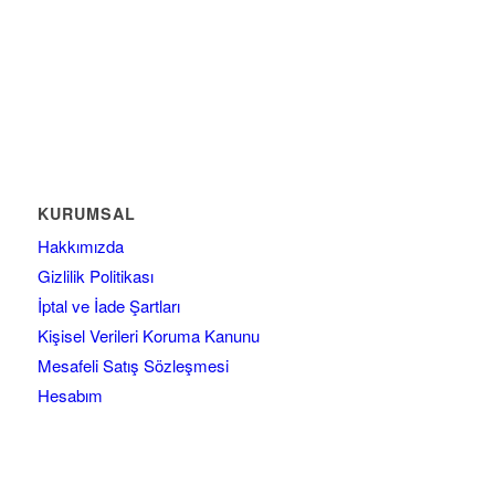
KURUMSAL
Hakkımızda
Gizlilik Politikası
İptal ve İade Şartları
Kişisel Verileri Koruma Kanunu
Mesafeli Satış Sözleşmesi
Hesabım