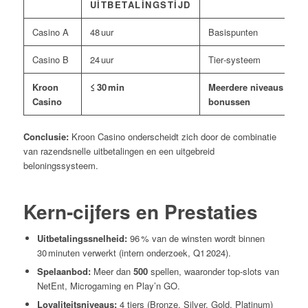
UITBETALINGSTIJD
Casino A
48 uur
Basispunten
Casino B
24 uur
Tier‑systeem
Kroon
≤ 30 min
Meerdere niveaus + exc
Casino
bonussen
Conclusie:
Kroon Casino onderscheidt zich door de combinatie
van razendsnelle uitbetalingen en een uitgebreid
beloningssysteem.
Kern‑cijfers en Prestaties
Uitbetalingssnelheid:
96 % van de winsten wordt binnen
30 minuten verwerkt (intern onderzoek, Q1 2024).
Spelaanbod:
Meer dan
500
spellen, waaronder top‑slots van
NetEnt, Microgaming en Play’n GO.
Loyaliteitsniveaus:
4 tiers (Bronze, Silver, Gold, Platinum)