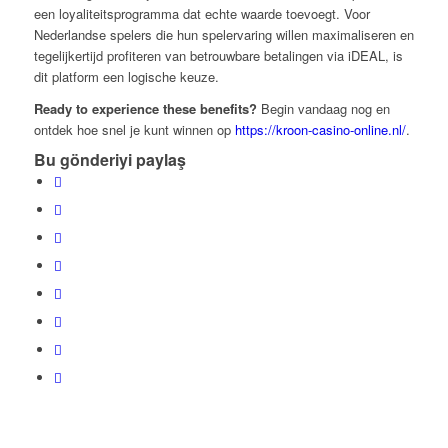
een loyaliteitsprogramma dat echte waarde toevoegt. Voor
Nederlandse spelers die hun spelervaring willen maximaliseren en
tegelijkertijd profiteren van betrouwbare betalingen via iDEAL, is
dit platform een logische keuze.
Ready to experience these benefits?
Begin vandaag nog en
ontdek hoe snel je kunt winnen op
https://kroon-casino-online.nl/
.
Bu gönderiyi paylaş