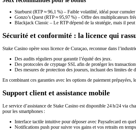
Jeux recommandés pour le bonus
Starburst (RTP ≈ 96,1 %) – Faible volatilité, idéal pour cumuler
Gonzo’s Quest (RTP ≈ 95,97 %) – Offre des multiplicateurs fré
Blackjack Classic – Le RTP dépend de la stratégie, mais il peu
Sécurité et conformité : la licence qui rass
Stake Casino opère sous licence de Curaçao, reconnue dans l’industrie
Des audits réguliers pour garantir l’équité des jeux.
Des protocoles de cryptage SSL afin de protéger les transaction
Des mesures de protection des joueurs, incluant des limites de d
En combinant ces garanties avec les options de paiement prépayées, les
Support client et assistance mobile
Le service d’assistance de Stake Casino est disponible 24 h/24 via cha
pour les smartphones :
Interface tactile intuitive pour déposer avec Paysafecard en quel
Notifications push pour suivre vos gains et vos retraits en temps