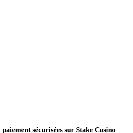
e paiement sécurisées sur Stake Casino