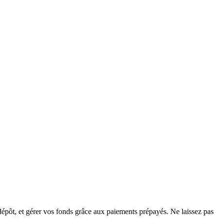
dépôt, et gérer vos fonds grâce aux paiements prépayés. Ne laissez pas