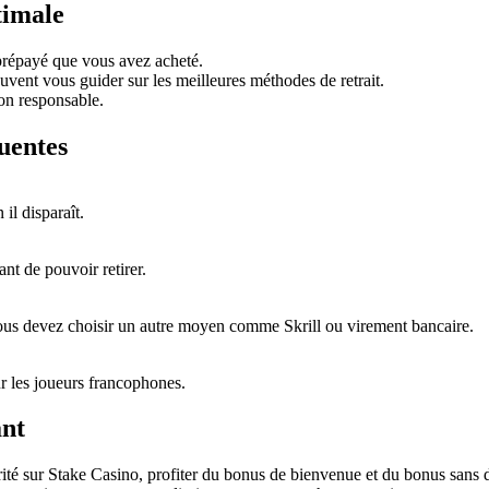
timale
 prépayé que vous avez acheté.
euvent vous guider sur les meilleures méthodes de retrait.
on responsable.
uentes
 il disparaît.
nt de pouvoir retirer.
vous devez choisir un autre moyen comme Skrill ou virement bancaire.
our les joueurs francophones.
ant
rité sur Stake Casino, profiter du bonus de bienvenue et du bonus sans 