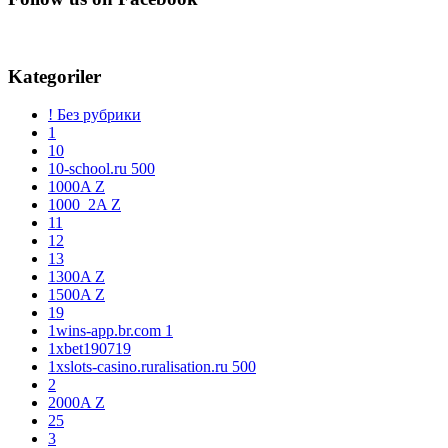
Kategoriler
! Без рубрики
1
10
10-school.ru 500
1000A Z
1000_2A Z
11
12
13
1300A Z
1500A Z
19
1wins-app.br.com 1
1xbet190719
1xslots-casino.ruralisation.ru 500
2
2000A Z
25
3