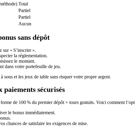
e méthode)
Total
Partiel
Partiel
Aucun
bonus sans dépôt
 sur « S’inscrire ».
specter la réglementation.
isissez le montant.
t dans votre portefeuille de jeu.
 sous et les jeux de table sans risquer votre propre argent.
x paiements sécurisés
orme de 100 % du premier dépôt + tours gratuits. Voici comment l’opti
iver le bonus immédiatement.
bonus.
s chances de satisfaire les exigences de mise.