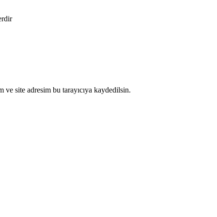
erdir
 ve site adresim bu tarayıcıya kaydedilsin.