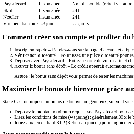
Paysafecard
Instantanée
Non disponible (retrait via autr
Skrill
Instantanée
24 h
Neteller
Instantanée
24 h
Virement bancaire
1‑3 jours
2‑5 jours
Comment créer son compte et profiter du 
Inscription rapide – Rendez‑vous sur la page d’accueil et cliquez
Vérification d’identité – Fournissez une pièce d’identité pour re
Déposer avec Paysafecard – Entrez le code de votre carte et cho
Activer le bonus sans dépôt – Le crédit apparaît automatiquemen
Astuce : le bonus sans dépôt vous permet de tester les machines à
Maximiser le bonus de bienvenue grâce au
Stake Casino propose un bonus de bienvenue généreux, souvent sous f
Déposez le montant minimum requis avec Paysafecard pour act
Lisez les conditions de mise (wagering) : généralement 30 x le 
Jouez aux jeux à haut RTP (Retour au joueur) pour augmenter vo