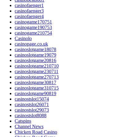
casinofaenger1
casinofaenger3
casinofaenger4
casinogame170751
casinogame190753
casinogame210754
Casinolo
casinopage.co.uk
casinoslotgame18078
casinoslotgame19079
casinoslotgame20816
casinoslotgame210710
casinoslotgame230711
casinoslotgame270713
casinoslotgame30817
casinoslotgame310715
casinoslotgame90819
casinostslot15074
casinostslot26071
casinostslot29073
casinostslot8088
Catspins
Channel News
Chicken Road Casino