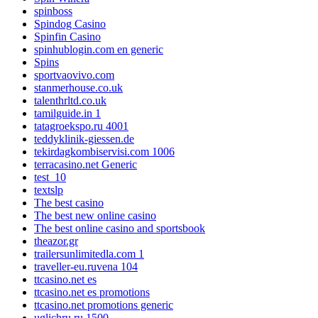
spinboss
Spindog Casino
Spinfin Casino
spinhublogin.com en generic
Spins
sportvaovivo.com
stanmerhouse.co.uk
talenthrltd.co.uk
tamilguide.in 1
tatagroekspo.ru 4001
teddyklinik-giessen.de
tekirdagkombiservisi.com 1006
terracasino.net Generic
test_10
textslp
The best casino
The best new online casino
The best online casino and sportsbook
theazor.gr
trailersunlimitedla.com 1
traveller-eu.ruvena 104
ttcasino.net es
ttcasino.net es promotions
ttcasino.net promotions generic
uglichru.ru 1500