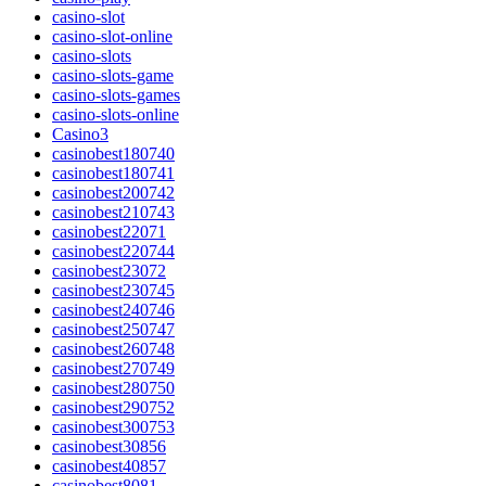
casino-slot
casino-slot-online
casino-slots
casino-slots-game
casino-slots-games
casino-slots-online
Casino3
casinobest180740
casinobest180741
casinobest200742
casinobest210743
casinobest22071
casinobest220744
casinobest23072
casinobest230745
casinobest240746
casinobest250747
casinobest260748
casinobest270749
casinobest280750
casinobest290752
casinobest300753
casinobest30856
casinobest40857
casinobest8081