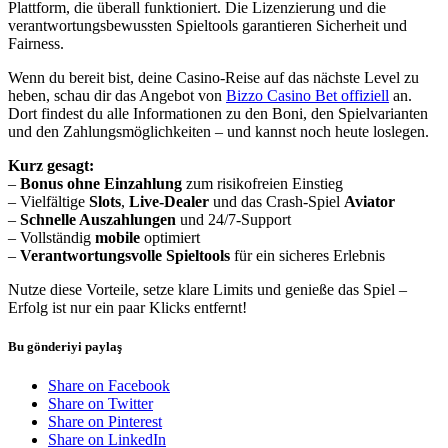
Plattform, die überall funktioniert. Die Lizenzierung und die
verantwortungsbewussten Spieltools garantieren Sicherheit und
Fairness.
Wenn du bereit bist, deine Casino‑Reise auf das nächste Level zu
heben, schau dir das Angebot von
Bizzo Casino Bet offiziell
an.
Dort findest du alle Informationen zu den Boni, den Spielvarianten
und den Zahlungsmöglichkeiten – und kannst noch heute loslegen.
Kurz gesagt:
–
Bonus ohne Einzahlung
zum risikofreien Einstieg
– Vielfältige
Slots
,
Live‑Dealer
und das Crash‑Spiel
Aviator
–
Schnelle Auszahlungen
und 24/7‑Support
– Vollständig
mobile
optimiert
–
Verantwortungsvolle Spieltools
für ein sicheres Erlebnis
Nutze diese Vorteile, setze klare Limits und genieße das Spiel –
Erfolg ist nur ein paar Klicks entfernt!
Bu gönderiyi paylaş
Share on Facebook
Share on Twitter
Share on Pinterest
Share on LinkedIn