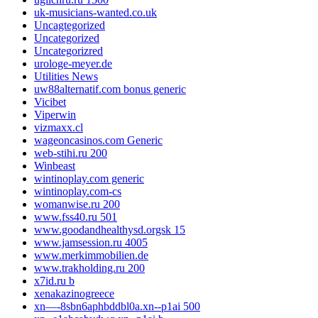
uk-musicians-wanted.co.uk
Uncagtegorized
Uncategorized
Uncategorizred
urologe-meyer.de
Utilities News
uw88alternatif.com bonus generic
Vicibet
Viperwin
vizmaxx.cl
wageoncasinos.com Generic
web-stihi.ru 200
Winbeast
wintinoplay.com generic
wintinoplay.com-cs
womanwise.ru 200
www.fss40.ru 501
www.goodandhealthysd.orgsk 15
www.jamsession.ru 4005
www.merkimmobilien.de
www.trakholding.ru 200
x7id.ru b
xenakazinogreece
xn—-8sbn6aphbddbl0a.xn--p1ai 500