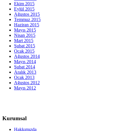
Ekim 2015
Eylül 2015
Ağustos 2015
Temmuz 2015
Haziran 2015
Mayıs 2015
Nisan 2015
Mart 2015
Şubat 2015
Ocak 2015
Ağustos 2014
Mayıs 2014
Şubat 2014
Aralık 2013
Ocak 2013
Ağustos 2012
Mayıs 2012
Kurumsal
Hakkımızda