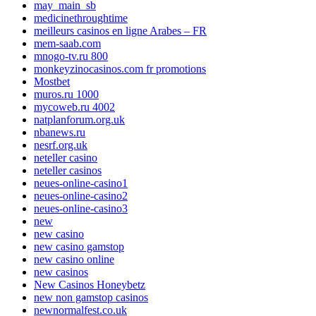
may_main_sb
medicinethroughtime
meilleurs casinos en ligne Arabes – FR
mem-saab.com
mnogo-tv.ru 800
monkeyzinocasinos.com fr promotions
Mostbet
muros.ru 1000
mycoweb.ru 4002
natplanforum.org.uk
nbanews.ru
nesrf.org.uk
neteller casino
neteller casinos
neues-online-casino1
neues-online-casino2
neues-online-casino3
new
new casino
new casino gamstop
new casino online
new casinos
New Casinos Honeybetz
new non gamstop casinos
newnormalfest.co.uk