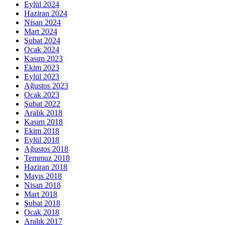
Eylül 2024
Haziran 2024
Nisan 2024
Mart 2024
Şubat 2024
Ocak 2024
Kasım 2023
Ekim 2023
Eylül 2023
Ağustos 2023
Ocak 2023
Şubat 2022
Aralık 2018
Kasım 2018
Ekim 2018
Eylül 2018
Ağustos 2018
Temmuz 2018
Haziran 2018
Mayıs 2018
Nisan 2018
Mart 2018
Şubat 2018
Ocak 2018
Aralık 2017