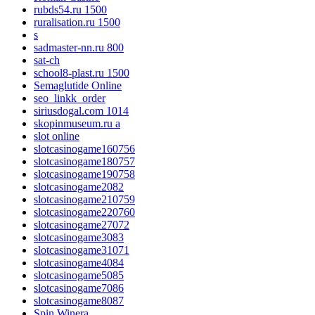
rubds54.ru 1500
ruralisation.ru 1500
s
sadmaster-nn.ru 800
sat-ch
school8-plast.ru 1500
Semaglutide Online
seo_linkk_order
siriusdogal.com 1014
skopinmuseum.ru a
slot online
slotcasinogame160756
slotcasinogame180757
slotcasinogame190758
slotcasinogame2082
slotcasinogame210759
slotcasinogame220760
slotcasinogame27072
slotcasinogame3083
slotcasinogame31071
slotcasinogame4084
slotcasinogame5085
slotcasinogame7086
slotcasinogame8087
Spin Winera