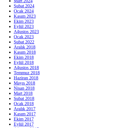
Mart 2024
Şubat 2024
Ocak 2024
Kasım 2023
Ekim 2023
Eylül 2023
Ağustos 2023
Ocak 2023
Şubat 2022
Aralık 2018
Kasım 2018
Ekim 2018
Eylül 2018
Ağustos 2018
Temmuz 2018
Haziran 2018
Mayıs 2018
Nisan 2018
Mart 2018
Şubat 2018
Ocak 2018
Aralık 2017
Kasım 2017
Ekim 2017
Eylül 2017