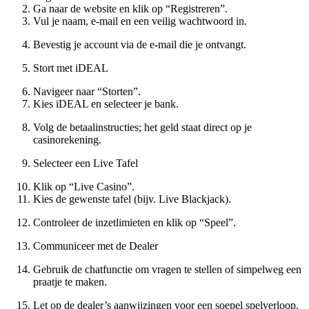
Ga naar de website en klik op “Registreren”.
Vul je naam, e‑mail en een veilig wachtwoord in.
Bevestig je account via de e‑mail die je ontvangt.
Stort met iDEAL
Navigeer naar “Storten”.
Kies iDEAL en selecteer je bank.
Volg de betaalinstructies; het geld staat direct op je
casinorekening.
Selecteer een Live Tafel
Klik op “Live Casino”.
Kies de gewenste tafel (bijv. Live Blackjack).
Controleer de inzetlimieten en klik op “Speel”.
Communiceer met de Dealer
Gebruik de chatfunctie om vragen te stellen of simpelweg een
praatje te maken.
Let op de dealer’s aanwijzingen voor een soepel spelverloop.