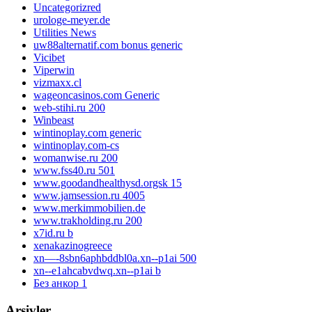
Uncategorizred
urologe-meyer.de
Utilities News
uw88alternatif.com bonus generic
Vicibet
Viperwin
vizmaxx.cl
wageoncasinos.com Generic
web-stihi.ru 200
Winbeast
wintinoplay.com generic
wintinoplay.com-cs
womanwise.ru 200
www.fss40.ru 501
www.goodandhealthysd.orgsk 15
www.jamsession.ru 4005
www.merkimmobilien.de
www.trakholding.ru 200
x7id.ru b
xenakazinogreece
xn—-8sbn6aphbddbl0a.xn--p1ai 500
xn--e1ahcabvdwq.xn--p1ai b
Без анкор 1
Arşivler