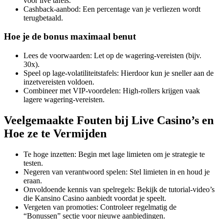
voor live tafels.
Cashback‑aanbod: Een percentage van je verliezen wordt
terugbetaald.
Hoe je de bonus maximaal benut
Lees de voorwaarden: Let op de wagering‑vereisten (bijv.
30x).
Speel op lage‑volatiliteitstafels: Hierdoor kun je sneller aan de
inzetvereisten voldoen.
Combineer met VIP‑voordelen: High‑rollers krijgen vaak
lagere wagering‑vereisten.
Veelgemaakte Fouten bij Live Casino’s en
Hoe ze te Vermijden
Te hoge inzetten: Begin met lage limieten om je strategie te
testen.
Negeren van verantwoord spelen: Stel limieten in en houd je
eraan.
Onvoldoende kennis van spelregels: Bekijk de tutorial‑video’s
die Kansino Casino aanbiedt voordat je speelt.
Vergeten van promoties: Controleer regelmatig de
“Bonussen” sectie voor nieuwe aanbiedingen.