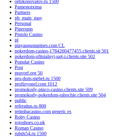
ortokonovalov.ru 1500
Pamestoixima
Partners
pb_main_may
Personal
Piperspin
Pistolo Casino
pl
playaugustapines.com CL
pokerdom-casino-1784260477455.clients.sit 501
pokerdom-ofitsialnyj-sajt-i.clients.site 502
Popular Casino
Post
pravorf.org 50
pro-dom-mebel.ru 1500
profizyonel.com 1012
promokody-pinco-casino.clients.site 509
promokody-pokerdom-rabochie.clients.site 504
public
referatius.ru 800
retimbacasino.com generic es
Roby Casino
rojoshoes.co.uk
Roman Casino
rubds54.ru 1500