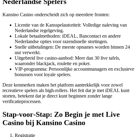
Nederlandse Spelers
Kansino Casino onderscheidt zich op meerdere fronten:
Licentie van de Kansspelautoriteit: Volledige naleving van
Nederlandse regelgeving.
Lokale betaalmethoden: iDEAL, Bancontact en andere
Nederlandse opties voor razendsnelle stortingen.
Snelle uitbetalingen: De meeste opnames worden binnen 24
uur verwerkt.
Uitgebreid live casino‑aanbod: Meer dan 30 live tafels,
waaronder blackjack, roulette en poker.
VIP‑programma: Persoonlijke accountmanagers en exclusieve
bonussen voor loyale spelers.
Deze kenmerken maken het platform aantrekkelijk voor zowel
recreatieve spelers als high‑rollers. Het feit dat je met iDEAL kunt
storten, betekent dat je direct kunt beginnen zonder lange
verificatieprocessen.
Stap‑voor‑Stap: Zo Begin je met Live
Casino bij Kansino Casino
Registratie