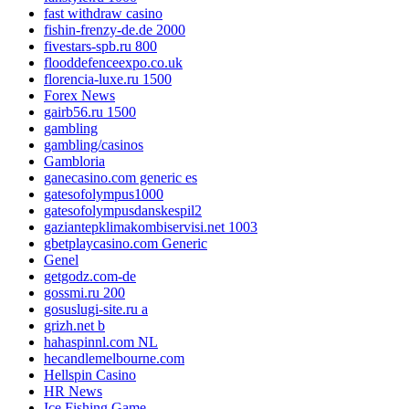
fast withdraw casino
fishin-frenzy-de.de 2000
fivestars-spb.ru 800
flooddefenceexpo.co.uk
florencia-luxe.ru 1500
Forex News
gairb56.ru 1500
gambling
gambling/casinos
Gambloria
ganecasino.com generic es
gatesofolympus1000
gatesofolympusdanskespil2
gaziantepklimakombiservisi.net 1003
gbetplaycasino.com Generic
Genel
getgodz.com-de
gossmi.ru 200
gosuslugi-site.ru a
grizh.net b
hahaspinnl.com NL
hecandlemelbourne.com
Hellspin Casino
HR News
Ice Fishing Game