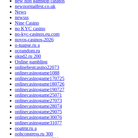
new non gamstop casinos
newnormalfest.co.uk
News
newsss
Nine Casino
no KYC casino
no-kyc-casinos.eu.com
novos-casinos-2026
o-tuapse.ru a
oceandom.ru
okpd2.ru 200
Online gambling
onlinebestcasino22073
onlinecasinogame1088
onlinecasinogame170725
onlinecasinogame180726
onlinecasinogame190727
onlinecasinogame25071
onlinecasinogame27073
onlinecasinogame28074
onlinecasinogame29075
onlinecasinogame30076
onlinecasinogame31077
ooatmr.ru a
oohcongress.ru 300