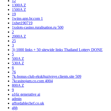
12
1300A Z
1500A Z
19
1wins-app.br.com 1
1xbet190719
1xslots-casino.ruralisation.ru 500
2
2000A Z
25
3
3) 1000 links + 50 sitewide links Thailand Lottery DONE
5
500A Z
530A Z
6
76
7k-bonus-club-ekskljuzivnye.clients.site 509
7kcasinojam.co.com 4004
800A Z
9
a16z generative ai
admin
affordablechef.co.uk
ahh