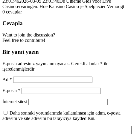
23:01:46
2026-03-05 23:01:46
De Ultieme Gids voor Live
Casino‑ervaringen: Hoe Kansino Casino je Spelplezier Verhoogt
0
cevaplar
Cevapla
Want to join the discussion?
Feel free to contribute!
Bir yanıt yazın
E-posta adresiniz yayınlanmayacak.
Gerekli alanlar
*
ile
işaretlenmişlerdir
Ad
*
E-posta
*
İnternet sitesi
Daha sonraki yorumlarımda kullanılması için adım, e-posta
adresim ve site adresim bu tarayıcıya kaydedilsin.