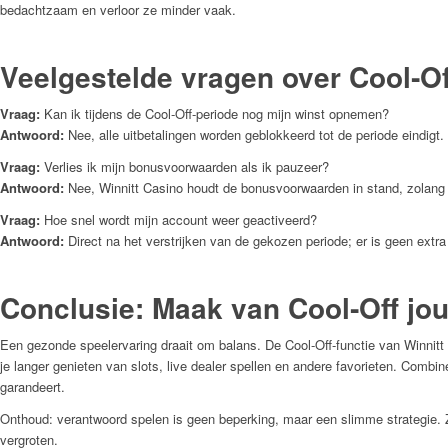
bedachtzaam en verloor ze minder vaak.
Veelgestelde vragen over Cool‑Off
Vraag:
Kan ik tijdens de Cool‑Off‑periode nog mijn winst opnemen?
Antwoord:
Nee, alle uitbetalingen worden geblokkeerd tot de periode eindigt.
Vraag:
Verlies ik mijn bonusvoorwaarden als ik pauzeer?
Antwoord:
Nee, Winnitt Casino houdt de bonusvoorwaarden in stand, zolang 
Vraag:
Hoe snel wordt mijn account weer geactiveerd?
Antwoord:
Direct na het verstrijken van de gekozen periode; er is geen extr
Conclusie: Maak van Cool‑Off j
Een gezonde speelervaring draait om balans. De Cool‑Off‑functie van Winnitt 
je langer genieten van slots, live dealer spellen en andere favorieten. Combine
garandeert.
Onthoud: verantwoord spelen is geen beperking, maar een slimme strategie. Z
vergroten.