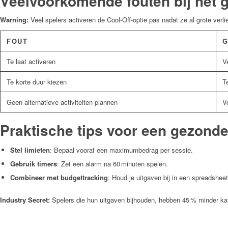
Veelvoorkomende fouten bij het g
Warning:
Veel spelers activeren de Cool‑Off‑optie pas nadat ze al grote verli
FOUT
G
Te laat activeren
V
Te korte duur kiezen
T
Geen alternatieve activiteiten plannen
V
Praktische tips voor een gezonde
Stel limieten
: Bepaal vooraf een maximumbedrag per sessie.
Gebruik timers
: Zet een alarm na 60 minuten spelen.
Combineer met budgettracking
: Houd je uitgaven bij in een spreadsheet
Industry Secret:
Spelers die hun uitgaven bijhouden, hebben 45 % minder k