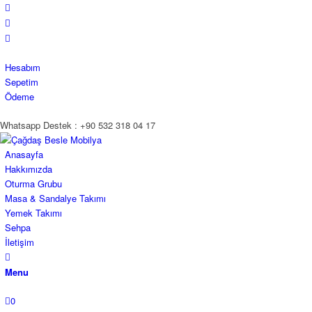
Hesabım
Sepetim
Ödeme
Whatsapp Destek : +90 532 318 04 17
Anasayfa
Hakkımızda
Oturma Grubu
Masa & Sandalye Takımı
Yemek Takımı
Sehpa
İletişim
Menu
0