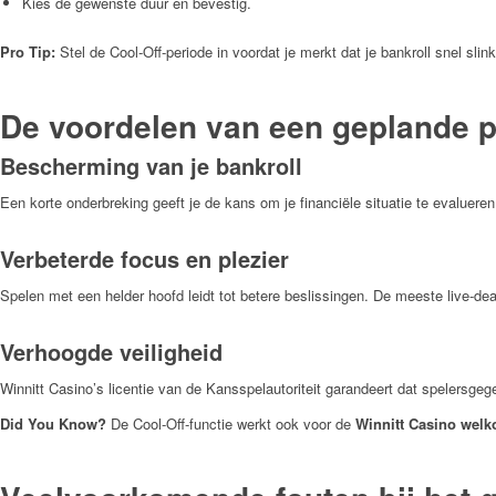
Kies de gewenste duur en bevestig.
Pro Tip:
Stel de Cool‑Off‑periode in voordat je merkt dat je bankroll snel sli
De voordelen van een geplande 
Bescherming van je bankroll
Een korte onderbreking geeft je de kans om je financiële situatie te evaluere
Verbeterde focus en plezier
Spelen met een helder hoofd leidt tot betere beslissingen. De meeste live‑de
Verhoogde veiligheid
Winnitt Casino’s licentie van de Kansspelautoriteit garandeert dat spelersgegev
Did You Know?
De Cool‑Off‑functie werkt ook voor de
Winnitt Casino wel