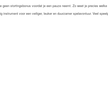
geen stortingsbonus voordat je een pauze neemt. Zo weet je precies welke e
tig instrument voor een veiliger, leuker en duurzamer spelavontuur. Veel spe