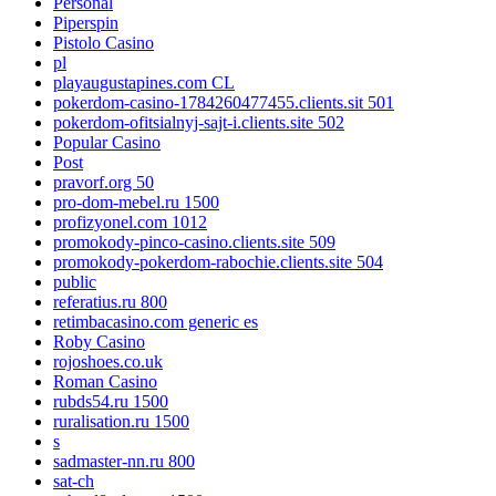
Personal
Piperspin
Pistolo Casino
pl
playaugustapines.com CL
pokerdom-casino-1784260477455.clients.sit 501
pokerdom-ofitsialnyj-sajt-i.clients.site 502
Popular Casino
Post
pravorf.org 50
pro-dom-mebel.ru 1500
profizyonel.com 1012
promokody-pinco-casino.clients.site 509
promokody-pokerdom-rabochie.clients.site 504
public
referatius.ru 800
retimbacasino.com generic es
Roby Casino
rojoshoes.co.uk
Roman Casino
rubds54.ru 1500
ruralisation.ru 1500
s
sadmaster-nn.ru 800
sat-ch