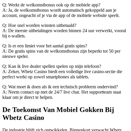
Q: Werkt de welkomstbonus ook op de mobiele app?
A: Ja, de welkomstbonus wordt automatisch gekoppeld aan je
account, ongeacht of je via de app of de mobiele website speelt.
Q: Hoe snel worden winsten uitbetaald?
A: De meeste uitbetalingen worden binnen 24 uur verwerkt, vooral
bij e‑wallets.
Q: Is er een limiet voor het aantal gratis spins?
A: De gratis spins van de welkomstbonus zijn beperkt tot 50 per
nieuwe speler.
Q: Kan ik live dealer spellen spelen op mijn telefoon?
A: Zeker, Wbetz Casino biedt een volledige live casino‑sectie die
perfect werkt op zowel smartphones als tablets.
Q: Wat moet ik doen als ik een technisch probleem ondervind?
A: Neem contact op met de 24/7 live chat. Het supportteam staat
klaar om je direct te helpen.
De Toekomst Van Mobiel Gokken Bij
Wbetz Casino
De industrie blijft zich ontwikkelen. Binnenkort verwacht Wbetz