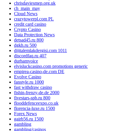
chrisdaviesmep.org.uk
ch_main_may
Cloud News
crazytowerpl.com PL
credit card casino
Crypto Casino
Data Protection News
detsad45.ru 800
dgkh.ru 500
dijitalemlakdergisi.com 1011
discordfaq.ru 407
durhamvoice
elvisluckcasino.com promotions generic
empirea-casino-de.com DE
Evolve Casino
fanstyle.ru 1000
fast withdraw casino
fishin-frenzy-de.de 2000
fivestars-spb.ru 800
flooddefenceexpo.co.uk
florencia-luxe.ru 1500
Forex News
gairb56.ru 1500
gambling
gambling/casinos