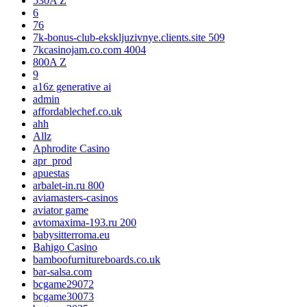
530A Z
6
76
7k-bonus-club-ekskljuzivnye.clients.site 509
7kcasinojam.co.com 4004
800A Z
9
a16z generative ai
admin
affordablechef.co.uk
ahh
Allz
Aphrodite Casino
apr_prod
apuestas
arbalet-in.ru 800
aviamasters-casinos
aviator game
avtomaxima-193.ru 200
babysitterroma.eu
Bahigo Casino
bamboofurnitureboards.co.uk
bar-salsa.com
bcgame29072
bcgame30073