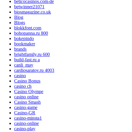
beticocasinos.com-de
betwinner21071
biosmagazine.co.uk
Blog
Blogs
blokkfont.com
bohopanna.ru 800
bokepindo
bookmaker
brands
brightfamily.ru 600
build-fast.ru a
canli_may
cardiosaratov.ru 4003
casino
Casino Bonus
casino ch
Casino Olympe
casino online
Casino Smash
casino-game
Casino-GR
casino-minsta1
casino-online
casino-play