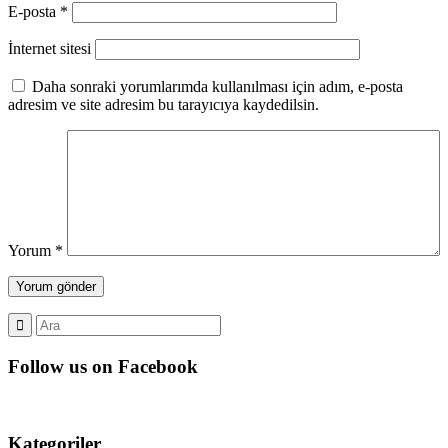
E-posta
*
İnternet sitesi
Daha sonraki yorumlarımda kullanılması için adım, e-posta
adresim ve site adresim bu tarayıcıya kaydedilsin.
Yorum
*
Follow us on Facebook
Kategoriler