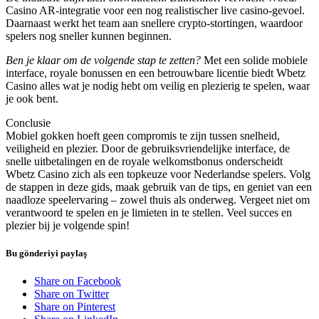
Casino AR‑integratie voor een nog realistischer live casino‑gevoel.
Daarnaast werkt het team aan snellere crypto‑stortingen, waardoor
spelers nog sneller kunnen beginnen.
Ben je klaar om de volgende stap te zetten?
Met een solide mobiele
interface, royale bonussen en een betrouwbare licentie biedt Wbetz
Casino alles wat je nodig hebt om veilig en plezierig te spelen, waar
je ook bent.
Conclusie
Mobiel gokken hoeft geen compromis te zijn tussen snelheid,
veiligheid en plezier. Door de gebruiksvriendelijke interface, de
snelle uitbetalingen en de royale welkomstbonus onderscheidt
Wbetz Casino zich als een topkeuze voor Nederlandse spelers. Volg
de stappen in deze gids, maak gebruik van de tips, en geniet van een
naadloze speelervaring – zowel thuis als onderweg. Vergeet niet om
verantwoord te spelen en je limieten in te stellen. Veel succes en
plezier bij je volgende spin!
Bu gönderiyi paylaş
Share on Facebook
Share on Twitter
Share on Pinterest