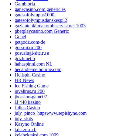
Gambloria
ganecasino.com generic es
gatesofolympus1000
gatesofolympusdanskespil2
gaziantepklimakombiservisi.net 1003
gbetplaycasino.com Generic
Genel
getgodz.com-de
gossmi.ru 200
gosuslugi-site.ru a
grizh.net b
hahaspinnl.com NL
hecandlemelbourne.com
Hellspin Casino
HR News
Ice Fishing Game
invalirus.ru 200
jbcasino-game07
JJ 440 kazino
Julius Casino
july_pinco_httpswww.sepishyne.com
july_slots
Kasyno Online
kdc-zd.ru b
kelebektaksi.com 1009