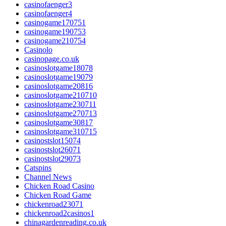
casinofaenger3
casinofaenger4
casinogame170751
casinogame190753
casinogame210754
Casinolo
casinopage.co.uk
casinoslotgame18078
casinoslotgame19079
casinoslotgame20816
casinoslotgame210710
casinoslotgame230711
casinoslotgame270713
casinoslotgame30817
casinoslotgame310715
casinostslot15074
casinostslot26071
casinostslot29073
Catspins
Channel News
Chicken Road Casino
Chicken Road Game
chickenroad23071
chickenroad2casinos1
chinagardenreading.co.uk