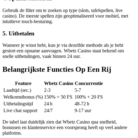
Gebruik de filter om te zoeken op type (slots, tafelspellen, live
casino). De meeste spellen zijn geoptimaliseerd voor mobiel, met
intuïtieve touch‑besturing.
5. Uitbetalen
Wanneer je winst hebt, kun je via dezelfde methode als je hebt
gestort een opname aanvragen. Wbetz Casino staat bekend om
snelle uitbetalingen, vaak binnen 24 uur.
Belangrijkste Functies Op Een Rij
Feature
Wbetz Casino
Concurrentie
Laadtijd (sec.)
2‑3
5‑7
Welkomstbonus (%)
150% + 50 FS
100% + 20 FS
Uitbetalingstijd
24 h
48‑72 h
Live chat support
24/7
9‑17 uur
De tabel laat duidelijk zien dat Wbetz Casino qua snelheid,
bonussen en klantenservice een voorsprong heeft op veel andere
platforms.