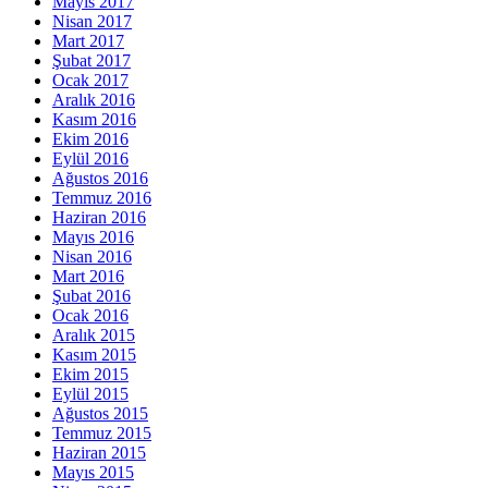
Mayıs 2017
Nisan 2017
Mart 2017
Şubat 2017
Ocak 2017
Aralık 2016
Kasım 2016
Ekim 2016
Eylül 2016
Ağustos 2016
Temmuz 2016
Haziran 2016
Mayıs 2016
Nisan 2016
Mart 2016
Şubat 2016
Ocak 2016
Aralık 2015
Kasım 2015
Ekim 2015
Eylül 2015
Ağustos 2015
Temmuz 2015
Haziran 2015
Mayıs 2015