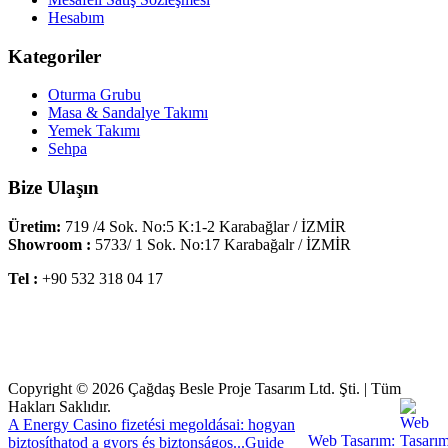
Hesabım
Kategoriler
Oturma Grubu
Masa & Sandalye Takımı
Yemek Takımı
Sehpa
Bize Ulaşın
Üretim:
719 /4 Sok. No:5 K:1-2 Karabağlar / İZMİR
Showroom :
5733/ 1 Sok. No:17 Karabağalr / İZMİR
Tel :
+90 532 318 04 17
Copyright © 2026 Çağdaş Besle Proje Tasarım Ltd. Şti. | Tüm
Hakları Saklıdır.
A Energy Casino fizetési megoldásai: hogyan
Web Tasarım:
biztosíthatod a gyors és biztonságos...
Guide