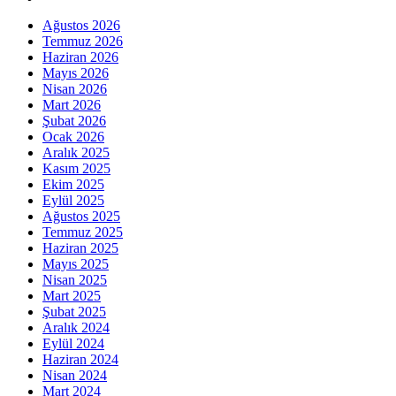
Ağustos 2026
Temmuz 2026
Haziran 2026
Mayıs 2026
Nisan 2026
Mart 2026
Şubat 2026
Ocak 2026
Aralık 2025
Kasım 2025
Ekim 2025
Eylül 2025
Ağustos 2025
Temmuz 2025
Haziran 2025
Mayıs 2025
Nisan 2025
Mart 2025
Şubat 2025
Aralık 2024
Eylül 2024
Haziran 2024
Nisan 2024
Mart 2024