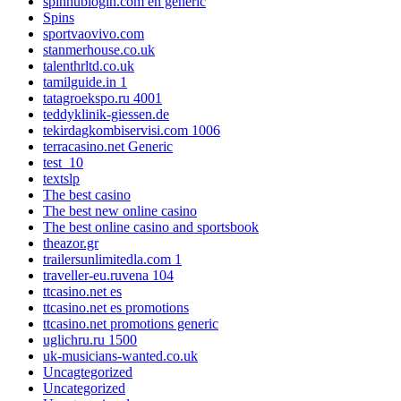
spinhublogin.com en generic
Spins
sportvaovivo.com
stanmerhouse.co.uk
talenthrltd.co.uk
tamilguide.in 1
tatagroekspo.ru 4001
teddyklinik-giessen.de
tekirdagkombiservisi.com 1006
terracasino.net Generic
test_10
textslp
The best casino
The best new online casino
The best online casino and sportsbook
theazor.gr
trailersunlimitedla.com 1
traveller-eu.ruvena 104
ttcasino.net es
ttcasino.net es promotions
ttcasino.net promotions generic
uglichru.ru 1500
uk-musicians-wanted.co.uk
Uncagtegorized
Uncategorized