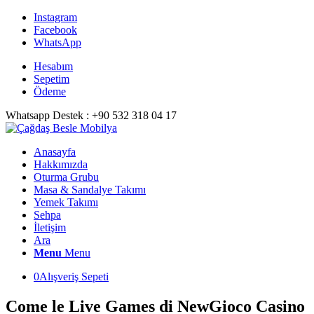
Instagram
Facebook
WhatsApp
Hesabım
Sepetim
Ödeme
Whatsapp Destek : +90 532 318 04 17
Anasayfa
Hakkımızda
Oturma Grubu
Masa & Sandalye Takımı
Yemek Takımı
Sehpa
İletişim
Ara
Menu
Menu
0
Alışveriş Sepeti
Come le Live Games di NewGioco Casino