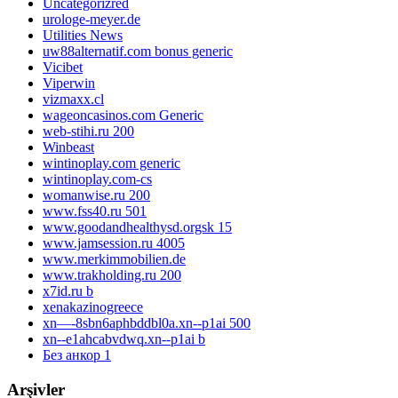
Uncategorizred
urologe-meyer.de
Utilities News
uw88alternatif.com bonus generic
Vicibet
Viperwin
vizmaxx.cl
wageoncasinos.com Generic
web-stihi.ru 200
Winbeast
wintinoplay.com generic
wintinoplay.com-cs
womanwise.ru 200
www.fss40.ru 501
www.goodandhealthysd.orgsk 15
www.jamsession.ru 4005
www.merkimmobilien.de
www.trakholding.ru 200
x7id.ru b
xenakazinogreece
xn—-8sbn6aphbddbl0a.xn--p1ai 500
xn--e1ahcabvdwq.xn--p1ai b
Без анкор 1
Arşivler