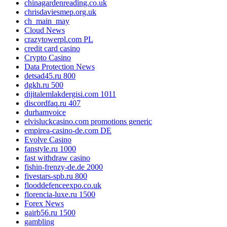
chinagardenreading.co.uk
chrisdaviesmep.org.uk
ch_main_may
Cloud News
crazytowerpl.com PL
credit card casino
Crypto Casino
Data Protection News
detsad45.ru 800
dgkh.ru 500
dijitalemlakdergisi.com 1011
discordfaq.ru 407
durhamvoice
elvisluckcasino.com promotions generic
empirea-casino-de.com DE
Evolve Casino
fanstyle.ru 1000
fast withdraw casino
fishin-frenzy-de.de 2000
fivestars-spb.ru 800
flooddefenceexpo.co.uk
florencia-luxe.ru 1500
Forex News
gairb56.ru 1500
gambling