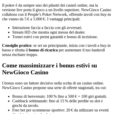
Il poker è da sempre uno dei pilastri dei casinò online, ma la
versione live porta il gioco a un livello superiore. NewGioco Casino
collabora con il People’s Poker Network, offrendo tavoli con buy‑in
che vanno da 5 € a 5.000 €. I vantaggi principali:
Interazione faccia a faccia con gli avversari.
Stream HD che mostra ogni mossa del dealer.
Tornei estivi con premi garantiti e bonus di iscrizione.
Consiglio pratico
: se sei un principiante, inizia con i tavoli a buy‑in
basso e sfrutta il
bonus di ricarica
per aumentare il tuo bankroll
senza rischiare troppo.
Come massimizzare i bonus estivi su
NewGioco Casino
I bonus sono un fattore decisivo nella scelta di un casino online.
NewGioco Casino propone una serie di offerte stagionali, tra cui:
Bonus di benvenuto: 100 % fino a 500 € + 100 giri gratuiti.
Cashback settimanale: fino al 15 % delle perdite su slot e
giochi da tavolo.
Free bet per scommesse sportive: 20 € da utilizzare su eventi