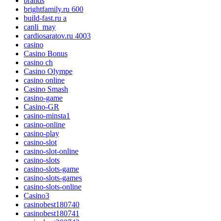
brands
brightfamily.ru 600
build-fast.ru a
canli_may
cardiosaratov.ru 4003
casino
Casino Bonus
casino ch
Casino Olympe
casino online
Casino Smash
casino-game
Casino-GR
casino-minsta1
casino-online
casino-play
casino-slot
casino-slot-online
casino-slots
casino-slots-game
casino-slots-games
casino-slots-online
Casino3
casinobest180740
casinobest180741