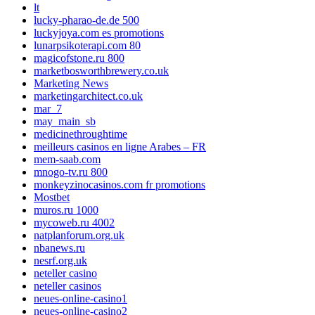
lt
lucky-pharao-de.de 500
luckyjoya.com es promotions
lunarpsikoterapi.com 80
magicofstone.ru 800
marketbosworthbrewery.co.uk
Marketing News
marketingarchitect.co.uk
mar_7
may_main_sb
medicinethroughtime
meilleurs casinos en ligne Arabes – FR
mem-saab.com
mnogo-tv.ru 800
monkeyzinocasinos.com fr promotions
Mostbet
muros.ru 1000
mycoweb.ru 4002
natplanforum.org.uk
nbanews.ru
nesrf.org.uk
neteller casino
neteller casinos
neues-online-casino1
neues-online-casino2