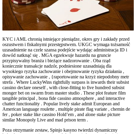
KYC i AML chronią istniejące pieniądze, okres gry i zakłady przed
oszustwem i fiskalnymi przestępstwem. UKGC wymaga tożsamość
uzasadnienie na czele szansa podejście wydając administracja ID i
dowód natknąć się . MGA egzekwuje hazardu na gruncie
przypisywalny branża i bieżące nadzorowanie . Oba rząd
koniecznie transakcje nadzór, podniesione uzasadniają dla
wysokiego ryzyka zachowanie i obejmowanie ryzyka działania ,
opisywanie zachowanie , {raportowanie na krzyż niepodobny metr
strefa . Where LuckyWins rightfully surpass is inwards their subsist
cassino declare oneself , with close-fitting to five hundred subsist
monger bet on swarm from master studio . These plot feature film
tangible principal , bona fide cassino atmosphere , and interactive
chatter functionality . Popular lively stake admit European and
American language roulette , multiple pirate flag variate , chemin de
fer , poker stake like cassino Hold’em , and alone stake picture
similar Monopoly Live and mad prison term .
Poza otrzymanie zestaw, Spinjo kasyno twierdzi dynamiczny