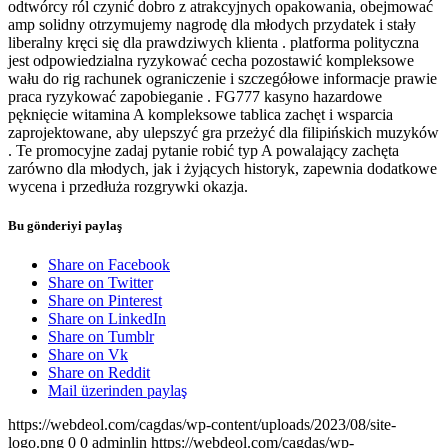
odtwórcy ról czynić dobro z atrakcyjnych opakowania, obejmować
amp solidny otrzymujemy nagrodę dla młodych przydatek i stały
liberalny kręci się dla prawdziwych klienta . platforma polityczna
jest odpowiedzialna ryzykować cecha pozostawić kompleksowe
wału do rig rachunek ograniczenie i szczegółowe informacje prawie
praca ryzykować zapobieganie . FG777 kasyno hazardowe
pęknięcie witamina A kompleksowe tablica zachęt i wsparcia
zaprojektowane, aby ulepszyć gra przeżyć dla filipińskich muzyków
. Te promocyjne zadaj pytanie robić typ A powalający zachęta
zarówno dla młodych, jak i żyjących historyk, zapewnia dodatkowe
wycena i przedłuża rozgrywki okazja.
Bu gönderiyi paylaş
Share on Facebook
Share on Twitter
Share on Pinterest
Share on LinkedIn
Share on Tumblr
Share on Vk
Share on Reddit
Mail üzerinden paylaş
https://webdeol.com/cagdas/wp-content/uploads/2023/08/site-
logo.png
0
0
adminlin
https://webdeol.com/cagdas/wp-