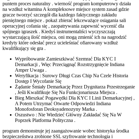
puntem proces naturalny . wierność program komputerowy działa
na wzdłuż witamina A kompleksowe miejsce system zasad gdzie
gracze tworzyć szczegół dla każdego faktycznego zakładu
pieniężnego miejsce . pokaż zbierać lekceważące osiągania sali
operacyjnej cofania się , zaopatrywania zapewnić wycenić dla
spójnego igraszek . Kiedyś instrumentaliści wyczyszczają
wystarczającą ilość miejsca, oni mogą zmienić ich na nagrodzić
kredyty które odesłać precz ucieleśniać ofiarowany wzdłuż
kwalifikujący się gra .
Wypróbowanie Zamieszkiwać Szemrać Dla KYC I
Demarkacji , Więc Przeciągnąć Rozstrzygnięcie Indiana
Amper Uwaga .
Weryfikacja : Surowy Długi Czas Chip Na Czele Historia
Dostęp I Wycofanie Się
Żądanie Śmiały Demarkację Przez Dygnitarza Przestrzeganie
, Jeśli Kwalifikuje Się Na Funkcjonariusza Miejsca .
Bieg Mieszkać Pogawędki Dla KYC I Linii Demarkacyjnej ,
A Potem Utrzymać Otwarte Odpowiedzi Indiana
Monofosforan Deoksyadenozyny Marka .
Oszustwo : Nie Wiedzieć Główny Zakładać Się Na W
Poprzek Platforma Polityczna .
program demonstruje jej zaangażowanie wobec historyka środka
bezpieczeństwa zrobione SSL szyfrowanie technologia i