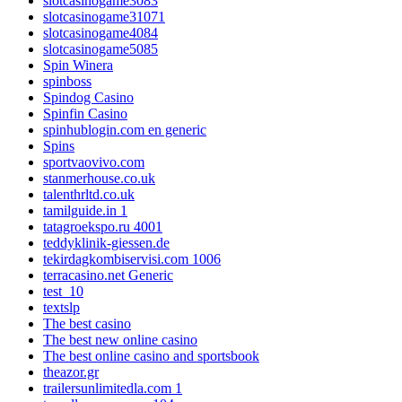
slotcasinogame3083
slotcasinogame31071
slotcasinogame4084
slotcasinogame5085
Spin Winera
spinboss
Spindog Casino
Spinfin Casino
spinhublogin.com en generic
Spins
sportvaovivo.com
stanmerhouse.co.uk
talenthrltd.co.uk
tamilguide.in 1
tatagroekspo.ru 4001
teddyklinik-giessen.de
tekirdagkombiservisi.com 1006
terracasino.net Generic
test_10
textslp
The best casino
The best new online casino
The best online casino and sportsbook
theazor.gr
trailersunlimitedla.com 1