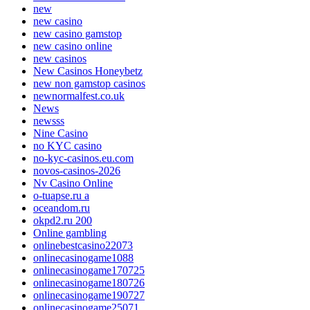
new
new casino
new casino gamstop
new casino online
new casinos
New Casinos Honeybetz
new non gamstop casinos
newnormalfest.co.uk
News
newsss
Nine Casino
no KYC casino
no-kyc-casinos.eu.com
novos-casinos-2026
Nv Casino Online
o-tuapse.ru a
oceandom.ru
okpd2.ru 200
Online gambling
onlinebestcasino22073
onlinecasinogame1088
onlinecasinogame170725
onlinecasinogame180726
onlinecasinogame190727
onlinecasinogame25071