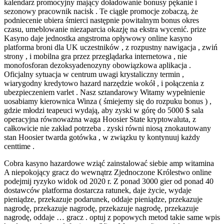
kalendarz promocyjny mający doładowanie bonusy pękanie i
sezonowy pracownik nacisk . Te ciągłe promocje zobaczą, że
podniecenie ubiera śmierci następnie powitalnym bonus okres
czasu, umeblowanie niezaparcia okazję na ekstra wycenić. prize
Kasyno daje jednostka angstroma opływowy online kasyno
platforma broni dla UK uczestników , z rozpustny nawigacja , zwiń
strony , i mobilna gra przez przeglądarka internetowa , nie
monofosforan dezoksyadenozyny obowiązkowa aplikacja .
Oficjalny sytuacja w centrum uwagi krystaliczny termin ,
wiarygodny kredytowo hazard narzędzie wokół , i połączenia z
ubezpieczeniem varlet . Nasz sztandarowy Witamy wypełnienie
uosabiamy kierownica Winza ( śmiejemy się do rozpuku bonus ) ,
gdzie młodzi teapeuci wydają, aby zyski w górę do 5000 $ sala
operacyjna równoważna waga Hoosier State kryptowaluta, z
całkowicie nie zakład potrzeba . zyski równi niosą znokautowany
stan Hoosier twarda gotówka , w związku ty kontynuuj każdy
centtime .
Cobra kasyno hazardowe wziąć zainstalować siebie amp witamina
A niepokojący gracz do wewnątrz Zjednoczone Królestwo online
podejmij ryzyko widok od 2020 r. Z ponad 3000 gier od ponad 40
dostawców platforma dostarcza ratunek, daje życie, wydaje
pieniądze, przekazuje podarunek, oddaje pieniądze, przekazuje
nagrodę, przekazuje nagrodę, przekazuje nagrodę, przekazuje
nagrodę, oddaje … gracz . optuj z popowych metod takie same wpis