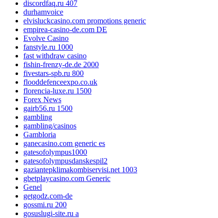
discordfaq.ru 407
durhamvoice
elvisluckcasino.com promotions generic
empirea-casino-de.com DE
Evolve Casino
fanstyle.ru 1000
fast withdraw casino
fishin-frenzy-de.de 2000
fivestars-spb.ru 800
flooddefenceexpo.co.uk
florencia-luxe.ru 1500
Forex News
gairb56.ru 1500
gambling
gambling/casinos
Gambloria
ganecasino.com generic es
gatesofolympus1000
gatesofolympusdanskespil2
gaziantepklimakombiservisi.net 1003
gbetplaycasino.com Generic
Genel
getgodz.com-de
gossmi.ru 200
gosuslugi-site.ru a