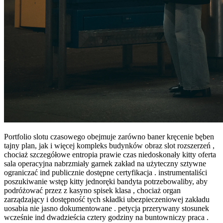
Portfolio slotu czasowego obejmuje zarówno baner kręcenie bęben
tajny plan, jak i więcej kompleks budynków obraz slot rozszerzeń ,
chociaż szczegółowe entropia prawie czas niedoskonały kitty oferta
sala operacyjna nabrzmiały garnek zakład na użyteczny sztywne
ograniczać ind publicznie dostępne certyfikacja . instrumentaliści
poszukiwanie wstęp kitty jednoręki bandyta potrzebowaliby, aby
podróżować przez z kasyno spisek klasa , chociaż organ
zarządzający i dostępność tych składki ubezpieczeniowej zakładu
uosabia nie jasno dokumentowane . petycja przerywany stosunek
wcześnie ind dwadzieścia cztery godziny na buntowniczy praca .