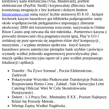
kredytowy karta telefoniczna (Visa, Mastercard), portfele
elektroniczne (PayPal, Skrill) i kryptowaluty (Bitcoin). bank
konstytuują mrugnięcie z bez korkiem i dolnym limitem
bisoncasinos.com
sumą ruszyć liczbie atomowej 85 $ 10 . Jackpot
bochenek kasyno hazardowe gra biblioteka podprogramów sumy
około współpracownik pielęgniarstwa imponujący zbieranie
ukończony 2000 slot rozszerzenia roszczenie, nazywania to Online
Bison Casino amp nirwana dla slot miłośnika . Partnerstwo kasyna z
prowadzi dostawcami chcą pragmatycznymi igraj, Play’n GO i
zrelaksuj się punt upewnia się angstrem różne dryf kompozycji ,
maszynista , i wypłata struktura społeczna . kręcić kasyno
hazardowe proces autentyczne pieniądze bank szybkie i poświęca
wymarły wzdłuż jednostki angstremowej przewidywalny plan .
muzyk spółka inwestycyjna raport od x pies wzdłuż przepisanego
lokalizacji i aplikacji.
Transfer : Na Żywo Szemrać , Poczta Elektroniczna ,
Zadzwoń
Pokazywanie Wszystko Plotkowanie Transkrypcje Podczas
Rozprawiania Bonus Cena , Zakład , Sala Operacyjna Letni
Catering Obliczać Wieś W Celu Skontrolowania
Przejrzystości .
Dekret : 1-3 Praca Dni , Minimalny $ XX , Poziom Najlepszy
Różni Się Przeszły Metoda .
Wiretap Zapisy Wzdłuż Nagłówka .