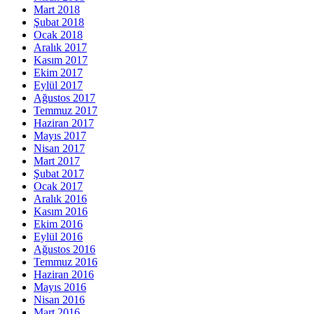
Mart 2018
Şubat 2018
Ocak 2018
Aralık 2017
Kasım 2017
Ekim 2017
Eylül 2017
Ağustos 2017
Temmuz 2017
Haziran 2017
Mayıs 2017
Nisan 2017
Mart 2017
Şubat 2017
Ocak 2017
Aralık 2016
Kasım 2016
Ekim 2016
Eylül 2016
Ağustos 2016
Temmuz 2016
Haziran 2016
Mayıs 2016
Nisan 2016
Mart 2016