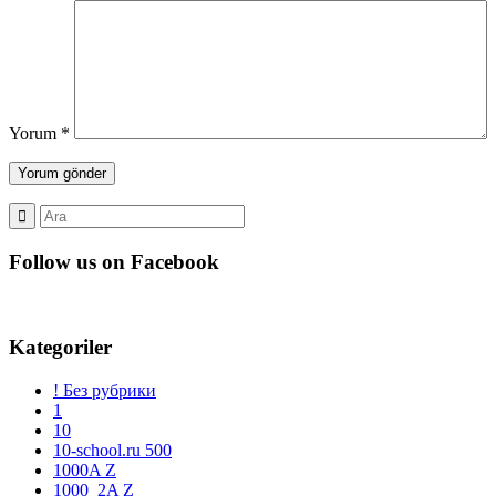
Yorum
*
Follow us on Facebook
Kategoriler
! Без рубрики
1
10
10-school.ru 500
1000A Z
1000_2A Z