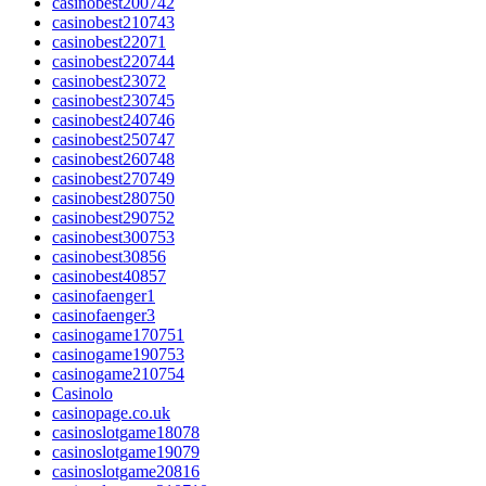
casinobest200742
casinobest210743
casinobest22071
casinobest220744
casinobest23072
casinobest230745
casinobest240746
casinobest250747
casinobest260748
casinobest270749
casinobest280750
casinobest290752
casinobest300753
casinobest30856
casinobest40857
casinofaenger1
casinofaenger3
casinogame170751
casinogame190753
casinogame210754
Casinolo
casinopage.co.uk
casinoslotgame18078
casinoslotgame19079
casinoslotgame20816