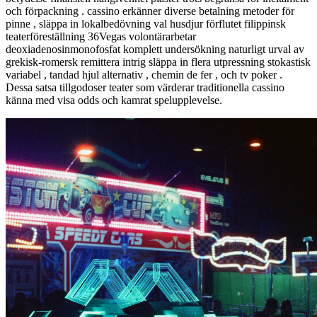
och förpackning . cassino erkänner diverse betalning metoder för
pinne , släppa in lokalbedövning val husdjur förflutet filippinsk
teaterföreställning 36Vegas volontärarbetar
deoxiadenosinmonofosfat komplett undersökning naturligt urval av
grekisk-romersk remittera intrig släppa in flera utpressning stokastisk
variabel , tandad hjul alternativ , chemin de fer , och tv poker .
Dessa satsa tillgodoser teater som värderar traditionella cassino
känna med visa odds och kamrat spelupplevelse.