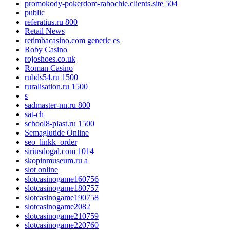
promokody-pokerdom-rabochie.clients.site 504
public
referatius.ru 800
Retail News
retimbacasino.com generic es
Roby Casino
rojoshoes.co.uk
Roman Casino
rubds54.ru 1500
ruralisation.ru 1500
s
sadmaster-nn.ru 800
sat-ch
school8-plast.ru 1500
Semaglutide Online
seo_linkk_order
siriusdogal.com 1014
skopinmuseum.ru a
slot online
slotcasinogame160756
slotcasinogame180757
slotcasinogame190758
slotcasinogame2082
slotcasinogame210759
slotcasinogame220760