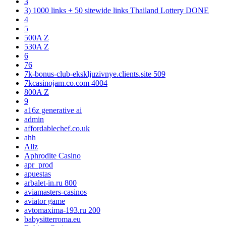
3
3) 1000 links + 50 sitewide links Thailand Lottery DONE
4
5
500A Z
530A Z
6
76
7k-bonus-club-ekskljuzivnye.clients.site 509
7kcasinojam.co.com 4004
800A Z
9
a16z generative ai
admin
affordablechef.co.uk
ahh
Allz
Aphrodite Casino
apr_prod
apuestas
arbalet-in.ru 800
aviamasters-casinos
aviator game
avtomaxima-193.ru 200
babysitterroma.eu