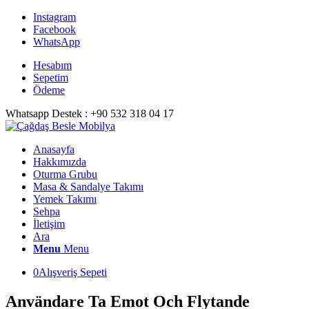
Instagram
Facebook
WhatsApp
Hesabım
Sepetim
Ödeme
Whatsapp Destek : +90 532 318 04 17
Anasayfa
Hakkımızda
Oturma Grubu
Masa & Sandalye Takımı
Yemek Takımı
Sehpa
İletişim
Ara
Menu
Menu
0
Alışveriş Sepeti
Användare Ta Emot Och Flytande