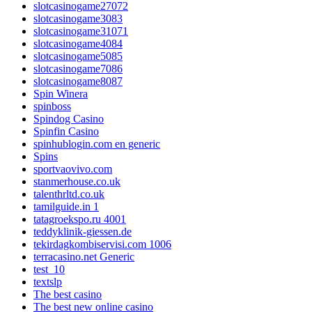
slotcasinogame27072
slotcasinogame3083
slotcasinogame31071
slotcasinogame4084
slotcasinogame5085
slotcasinogame7086
slotcasinogame8087
Spin Winera
spinboss
Spindog Casino
Spinfin Casino
spinhublogin.com en generic
Spins
sportvaovivo.com
stanmerhouse.co.uk
talenthrltd.co.uk
tamilguide.in 1
tatagroekspo.ru 4001
teddyklinik-giessen.de
tekirdagkombiservisi.com 1006
terracasino.net Generic
test_10
textslp
The best casino
The best new online casino