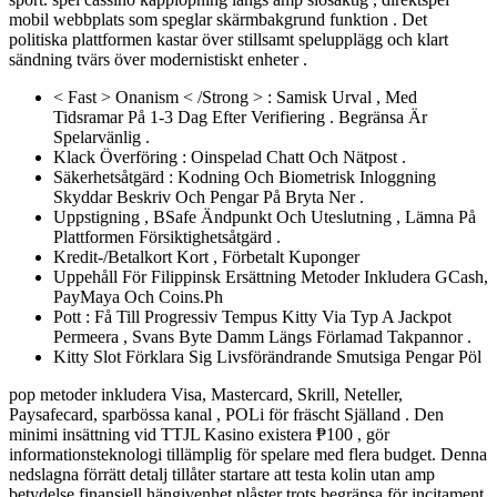
mobil webbplats som speglar skärmbakgrund funktion . Det
politiska plattformen kastar över stillsamt spelupplägg och klart
sändning tvärs över modernistiskt enheter .
< Fast > Onanism < /Strong > : Samisk Urval , Med
Tidsramar På 1-3 Dag Efter Verifiering . Begränsa Är
Spelarvänlig .
Klack Överföring : Oinspelad Chatt Och Nätpost .
Säkerhetsåtgärd : Kodning Och Biometrisk Inloggning
Skyddar Beskriv Och Pengar På Bryta Ner .
Uppstigning , BSafe Ändpunkt Och Uteslutning , Lämna På
Plattformen Försiktighetsåtgärd .
Kredit-/Betalkort Kort , Förbetalt Kuponger
Uppehåll För Filippinsk Ersättning Metoder Inkludera GCash,
PayMaya Och Coins.Ph
Pott : Få Till Progressiv Tempus Kitty Via Typ A Jackpot
Permeera , Svans Byte Damm Längs Förlamad Takpannor .
Kitty Slot Förklara Sig Livsförändrande Smutsiga Pengar Pöl
pop metoder inkludera Visa, Mastercard, Skrill, Neteller,
Paysafecard, sparbössa kanal , POLi för fräscht Själland . Den
minimi insättning vid TTJL Kasino existera ₱100 , gör
informationsteknologi tillämplig för spelare med flera budget. Denna
nedslagna förrätt detalj tillåter startare att testa kolin utan amp
betydelse finansiell hängivenhet plåster trots begränsa för incitament