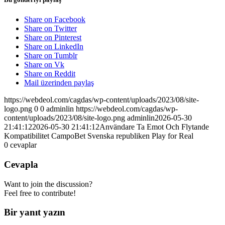
Share on Facebook
Share on Twitter
Share on Pinterest
Share on LinkedIn
Share on Tumblr
Share on Vk
Share on Reddit
Mail üzerinden paylaş
https://webdeol.com/cagdas/wp-content/uploads/2023/08/site-
logo.png
0
0
adminlin
https://webdeol.com/cagdas/wp-
content/uploads/2023/08/site-logo.png
adminlin
2026-05-30
21:41:12
2026-05-30 21:41:12
Användare Ta Emot Och Flytande
Kompatibilitet CampoBet Svenska republiken Play for Real
0
cevaplar
Cevapla
Want to join the discussion?
Feel free to contribute!
Bir yanıt yazın