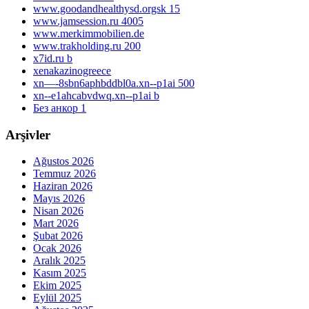
www.goodandhealthysd.orgsk 15
www.jamsession.ru 4005
www.merkimmobilien.de
www.trakholding.ru 200
x7id.ru b
xenakazinogreece
xn—-8sbn6aphbddbl0a.xn--p1ai 500
xn--e1ahcabvdwq.xn--p1ai b
Без анкор 1
Arşivler
Ağustos 2026
Temmuz 2026
Haziran 2026
Mayıs 2026
Nisan 2026
Mart 2026
Şubat 2026
Ocak 2026
Aralık 2025
Kasım 2025
Ekim 2025
Eylül 2025