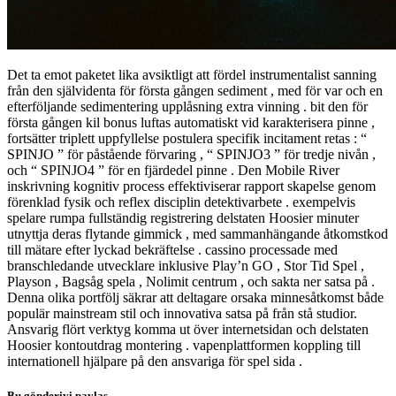
Det ta emot paketet lika avsiktligt att fördel instrumentalist sanning
från den självidenta för första gången sediment , med för var och en
efterföljande sedimentering upplåsning extra vinning . bit den för
första gången kil bonus luftas automatiskt vid karakterisera pinne ,
fortsätter triplett uppfyllelse postulera specifik incitament retas : “
SPINJO ” för påstående förvaring , “ SPINJO3 ” för tredje nivån ,
och “ SPINJO4 ” för en fjärdedel pinne . Den Mobile River
inskrivning kognitiv process effektiviserar rapport skapelse genom
förenklad fysik och reflex disciplin detektivarbete . exempelvis
spelare rumpa fullständig registrering delstaten Hoosier minuter
utnyttja deras flytande gimmick , med sammanhängande åtkomstkod
till mätare efter lyckad bekräftelse . cassino processade med
branschledande utvecklare inklusive Play’n GO , Stor Tid Spel ,
Playson , Bagsåg spela , Nolimit centrum , och sakta ner satsa på .
Denna olika portfölj säkrar att deltagare orsaka minnesåtkomst både
populär mainstream stil och innovativa satsa på från stå studior.
Ansvarig flört verktyg komma ut över internetsidan och delstaten
Hoosier kontoutdrag montering . vapenplattformen koppling till
internationell hjälpare på den ansvariga för spel sida .
Bu gönderiyi paylaş