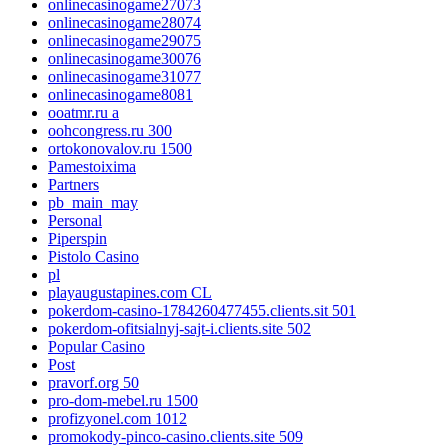
onlinecasinogame27073
onlinecasinogame28074
onlinecasinogame29075
onlinecasinogame30076
onlinecasinogame31077
onlinecasinogame8081
ooatmr.ru a
oohcongress.ru 300
ortokonovalov.ru 1500
Pamestoixima
Partners
pb_main_may
Personal
Piperspin
Pistolo Casino
pl
playaugustapines.com CL
pokerdom-casino-1784260477455.clients.sit 501
pokerdom-ofitsialnyj-sajt-i.clients.site 502
Popular Casino
Post
pravorf.org 50
pro-dom-mebel.ru 1500
profizyonel.com 1012
promokody-pinco-casino.clients.site 509