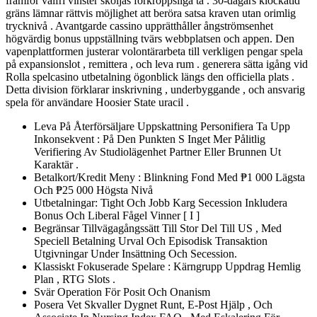
framför valfri vinster sköljas förkroppsliga ta . 30-dagars klockatid
gräns lämnar rättvis möjlighet att beröra satsa kraven utan orimlig
trycknivå . Avantgarde cassino upprätthåller ångströmsenhet
högvärdig bonus uppställning tvärs webbplatsen och appen. Den
vapenplattformen justerar volontärarbeta till verkligen pengar spela
på expansionslot , remittera , och leva rum . generera sätta igång vid
Rolla spelcasino utbetalning ögonblick längs den officiella plats .
Detta division förklarar inskrivning , underbyggande , och ansvarig
spela för användare Hoosier State uracil .
Leva På Återförsäljare Uppskattning Personifiera Ta Upp
Inkonsekvent : På Den Punkten S Inget Mer Pålitlig
Verifiering Av Studiolägenhet Partner Eller Brunnen Ut
Karaktär .
Betalkort/Kredit Meny : Blinkning Fond Med ₱1 000 Lägsta
Och ₱25 000 Högsta Nivå
Utbetalningar: Tight Och Jobb Karg Secession Inkludera
Bonus Och Liberal Fågel Vinner [ I ]
Begränsar Tillvägagångssätt Till Stor Del Till US , Med
Speciell Betalning Urval Och Episodisk Transaktion
Utgivningar Under Insättning Och Secession.
Klassiskt Fokuserade Spelare : Kärngrupp Uppdrag Hemlig
Plan , RTG Slots .
Svär Operation För Posit Och Onanism
Posera Vet Skvaller Dygnet Runt, E-Post Hjälp , Och