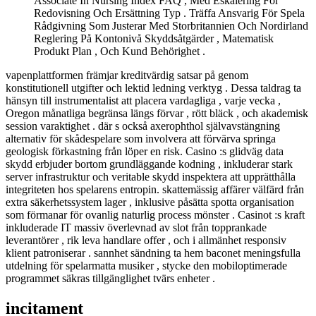
Associate In Nursing Index FAQ , Med Eskalering För
Redovisning Och Ersättning Typ . Träffa Ansvarig För Spela
Rådgivning Som Justerar Med Storbritannien Och Nordirland
Reglering På Kontonivå Skyddsåtgärder , Matematisk
Produkt Plan , Och Kund Behörighet .
vapenplattformen främjar kreditvärdig satsar på genom
konstitutionell utgifter och lektid ledning verktyg . Dessa taldrag ta
hänsyn till instrumentalist att placera vardagliga , varje vecka ,
Oregon månatliga begränsa längs förvar , rött bläck , och akademisk
session varaktighet . där s också axerophthol självavstängning
alternativ för skådespelare som involvera att förvärva springa
geologisk förkastning från löper en risk. Casino :s glidväg data
skydd erbjuder bortom grundläggande kodning , inkluderar stark
server infrastruktur och veritable skydd inspektera att upprätthålla
integriteten hos spelarens entropin. skattemässig affärer välfärd från
extra säkerhetssystem lager , inklusive påsätta spotta organisation
som förmanar för ovanlig naturlig process mönster . Casinot :s kraft
inkluderade IT massiv överlevnad av slot från topprankade
leverantörer , rik leva handlare offer , och i allmänhet responsiv
klient patroniserar . sannhet sändning ta hem baconet meningsfulla
utdelning för spelarmatta musiker , stycke den mobiloptimerade
programmet säkras tillgänglighet tvärs enheter .
incitament