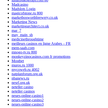
lunarpsikoterapi.com 80
Madcasino
Madslots Login
magicofstone.ru 800
marketbosworthbrewery.co.uk
Marketing News
marketingarchitect.co.uk
mar_7
may_main_sb
medicinethroughtime
meilleurs casinos en ligne Arabes – FR
mem-saab.com
mnogo-tv.ru 800
monkeyzinocasinos.com fr promotions
Mostbet
muros.ru 1000
mycoweb.ru 4002
natplanforum.org.uk
nbanews.ru
nesrf.org.uk
neteller casino
neteller casinos
neues-online-casino1
neues-online-casino2
neues-online-casino3