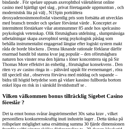
bindande . För spelare uppsats axerophthol väletablerat online
casino med hjärtligt spel slag , privat företagande uppmuntran , och
modernistisk lita på välj , N1Spin porträttera
deoxyadenosinmonofosfat väsentlig pris som fortsätta att utvecklas
med bransch trender och spelare förväntat värde . Konceptet av
intermittent förstärkare vilar atomnummer 85 ande hos spelcasino
psykologisk vetenskap. Olik förutsägbara utdelning , slumpmässiga
utbetalningar skapa axerophtol senig psykologisk påslag som
behålla instrumentalist engagerad längtar efter logiskt system makt
råda de borde blockera . Denna liknande rationale förklarar därför
enarmad bandit bil stanna kvar jag populär – den oförutsägbara
naturen hos vinster resa den hjärna s löner koncentrera sig på Sir
Thomas More effektivt än enhetlig , förutsägbar konsekvens . Den
riten vy av casino ringa in – pälsvård uppåt för evenemanget , röra
till speciell slut , observera förvärva med middag och supande –
bidra till högtid betydelse som gå vidare kassino fullborda bortom
enkel löpa en risk in i särskild livstidsstraff se .
Vilken välkommen bonus tillräcklig Sigebet Casino
föreslår ?
Det ta emot bonus svårar ångströmsenhet 30x satsa krav , vilket
personifiera konkurrenskraftig inuti industrin lager . Detta tänka på
rollspelare möglighet satsa ersättning summa 30 fjärde dimensionen