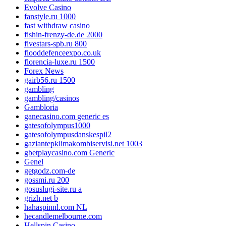
Evolve Casino
fanstyle.ru 1000
fast withdraw casino
fishin-frenzy-de.de 2000
fivestars-spb.ru 800
flooddefenceexpo.co.uk
florencia-luxe.ru 1500
Forex News
gairb56.ru 1500
gambling
gambling/casinos
Gambloria
ganecasino.com generic es
gatesofolympus1000
gatesofolympusdanskespil2
gaziantepklimakombiservisi.net 1003
gbetplaycasino.com Generic
Genel
getgodz.com-de
gossmi.ru 200
gosuslugi-site.ru a
grizh.net b
hahaspinnl.com NL
hecandlemelbourne.com
Hellspin Casino