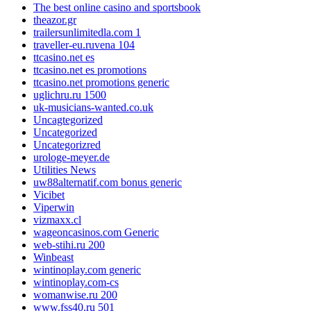
The best online casino and sportsbook
theazor.gr
trailersunlimitedla.com 1
traveller-eu.ruvena 104
ttcasino.net es
ttcasino.net es promotions
ttcasino.net promotions generic
uglichru.ru 1500
uk-musicians-wanted.co.uk
Uncagtegorized
Uncategorized
Uncategorizred
urologe-meyer.de
Utilities News
uw88alternatif.com bonus generic
Vicibet
Viperwin
vizmaxx.cl
wageoncasinos.com Generic
web-stihi.ru 200
Winbeast
wintinoplay.com generic
wintinoplay.com-cs
womanwise.ru 200
www.fss40.ru 501