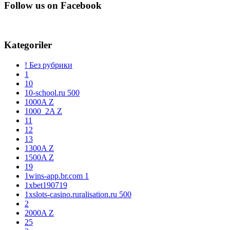
Follow us on Facebook
Kategoriler
! Без рубрики
1
10
10-school.ru 500
1000A Z
1000_2A Z
11
12
13
1300A Z
1500A Z
19
1wins-app.br.com 1
1xbet190719
1xslots-casino.ruralisation.ru 500
2
2000A Z
25