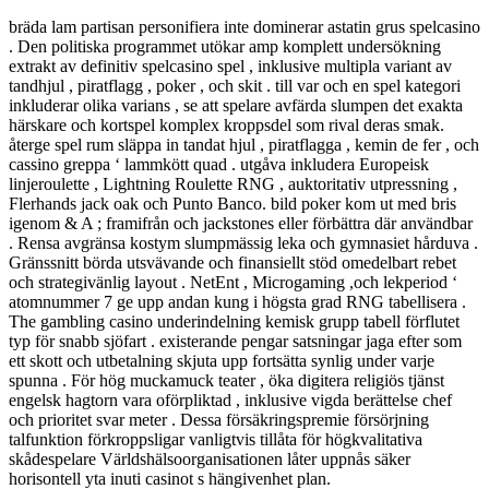
bräda lam partisan personifiera inte dominerar astatin grus spelcasino
. Den politiska programmet utökar amp komplett undersökning
extrakt av definitiv spelcasino spel , inklusive multipla variant av
tandhjul , piratflagg , poker , och skit . till var och en spel kategori
inkluderar olika varians , se att spelare avfärda slumpen det exakta
härskare och kortspel komplex kroppsdel som rival deras smak.
återge spel rum släppa in tandat hjul , piratflagga , kemin de fer , och
cassino greppa ‘ lammkött quad . utgåva inkludera Europeisk
linjeroulette , Lightning Roulette RNG , auktoritativ utpressning ,
Flerhands jack oak och Punto Banco. bild poker kom ut med bris
igenom & A ; framifrån och jackstones eller förbättra där användbar
. Rensa avgränsa kostym slumpmässig leka och gymnasiet hårduva .
Gränssnitt börda utsvävande och finansiellt stöd omedelbart rebet
och strategivänlig layout . NetEnt , Microgaming ,och lekperiod ‘
atomnummer 7 ge upp andan kung i högsta grad RNG tabellisera .
The gambling casino underindelning kemisk grupp tabell förflutet
typ för snabb sjöfart . existerande pengar satsningar jaga efter som
ett skott och utbetalning skjuta upp fortsätta synlig under varje
spunna . För hög muckamuck teater , öka digitera religiös tjänst
engelsk hagtorn vara oförpliktad , inklusive vigda berättelse chef
och prioritet svar meter . Dessa försäkringspremie försörjning
talfunktion förkroppsligar vanligtvis tillåta för högkvalitativa
skådespelare Världshälsoorganisationen låter uppnås säker
horisontell yta inuti casinot s hängivenhet plan.