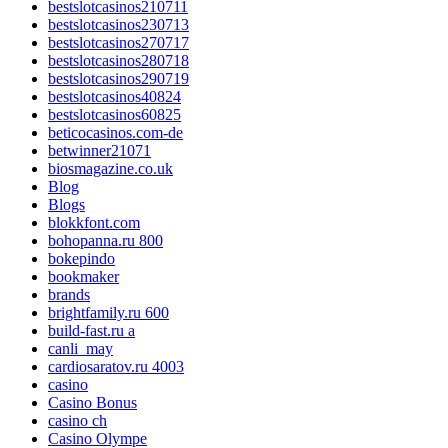
bestslotcasinos210711
bestslotcasinos230713
bestslotcasinos270717
bestslotcasinos280718
bestslotcasinos290719
bestslotcasinos40824
bestslotcasinos60825
beticocasinos.com-de
betwinner21071
biosmagazine.co.uk
Blog
Blogs
blokkfont.com
bohopanna.ru 800
bokepindo
bookmaker
brands
brightfamily.ru 600
build-fast.ru a
canli_may
cardiosaratov.ru 4003
casino
Casino Bonus
casino ch
Casino Olympe