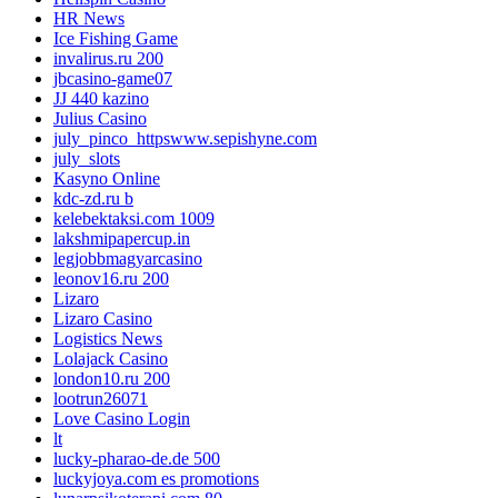
HR News
Ice Fishing Game
invalirus.ru 200
jbcasino-game07
JJ 440 kazino
Julius Casino
july_pinco_httpswww.sepishyne.com
july_slots
Kasyno Online
kdc-zd.ru b
kelebektaksi.com 1009
lakshmipapercup.in
legjobbmagyarcasino
leonov16.ru 200
Lizaro
Lizaro Casino
Logistics News
Lolajack Casino
london10.ru 200
lootrun26071
Love Casino Login
lt
lucky-pharao-de.de 500
luckyjoya.com es promotions