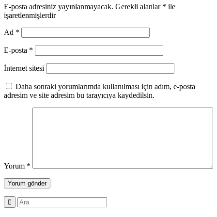
E-posta adresiniz yayınlanmayacak.
Gerekli alanlar
*
ile
işaretlenmişlerdir
Ad
*
E-posta
*
İnternet sitesi
Daha sonraki yorumlarımda kullanılması için adım, e-posta
adresim ve site adresim bu tarayıcıya kaydedilsin.
Yorum
*