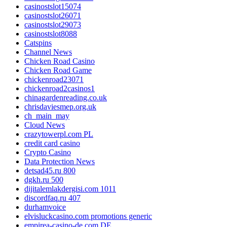
casinostslot15074
casinostslot26071
casinostslot29073
casinostslot8088
Catspins
Channel News
Chicken Road Casino
Chicken Road Game
chickenroad23071
chickenroad2casinos1
chinagardenreading.co.uk
chrisdaviesmep.org.uk
ch_main_may
Cloud News
crazytowerpl.com PL
credit card casino
Crypto Casino
Data Protection News
detsad45.ru 800
dgkh.ru 500
dijitalemlakdergisi.com 1011
discordfaq.ru 407
durhamvoice
elvisluckcasino.com promotions generic
empirea-casino-de.com DE