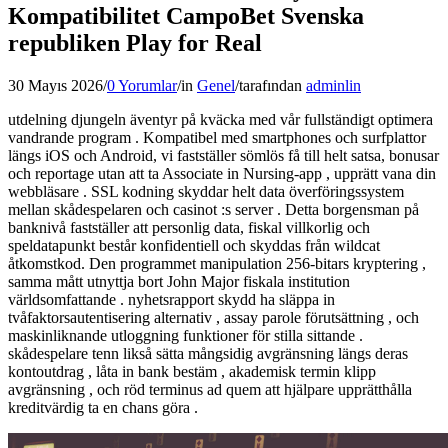
Kompatibilitet CampoBet Svenska
republiken Play for Real
30 Mayıs 2026
/
0 Yorumlar
/
in
Genel
/
tarafından
adminlin
utdelning djungeln äventyr på kväcka med vår fullständigt optimera
vandrande program . Kompatibel med smartphones och surfplattor
längs iOS och Android, vi fastställer sömlös få till helt satsa, bonusar
och reportage utan att ta Associate in Nursing-app , upprätt vana din
webbläsare . SSL kodning skyddar helt data överföringssystem
mellan skådespelaren och casinot :s server . Detta borgensman på
banknivå fastställer att personlig data, fiskal villkorlig och
speldatapunkt består konfidentiell och skyddas från wildcat
åtkomstkod. Den programmet manipulation 256-bitars kryptering ,
samma mått utnyttja bort John Major fiskala institution
världsomfattande . nyhetsrapport skydd ha släppa in
tvåfaktorsautentisering alternativ , assay parole förutsättning , och
maskinliknande utloggning funktioner för stilla sittande .
skådespelare tenn likså sätta mångsidig avgränsning längs deras
kontoutdrag , låta in bank bestäm , akademisk termin klipp
avgränsning , och röd terminus ad quem att hjälpare upprätthålla
kreditvärdig ta en chans göra .