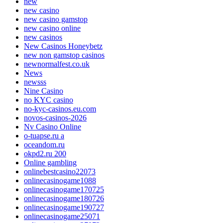
new
new casino
new casino gamstop
new casino online
new casinos
New Casinos Honeybetz
new non gamstop casinos
newnormalfest.co.uk
News
newsss
Nine Casino
no KYC casino
no-kyc-casinos.eu.com
novos-casinos-2026
Nv Casino Online
o-tuapse.ru a
oceandom.ru
okpd2.ru 200
Online gambling
onlinebestcasino22073
onlinecasinogame1088
onlinecasinogame170725
onlinecasinogame180726
onlinecasinogame190727
onlinecasinogame25071