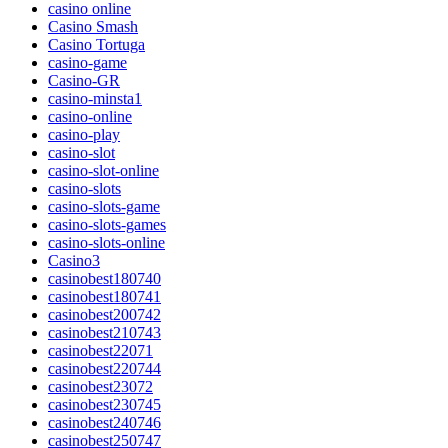
casino online
Casino Smash
Casino Tortuga
casino-game
Casino-GR
casino-minsta1
casino-online
casino-play
casino-slot
casino-slot-online
casino-slots
casino-slots-game
casino-slots-games
casino-slots-online
Casino3
casinobest180740
casinobest180741
casinobest200742
casinobest210743
casinobest22071
casinobest220744
casinobest23072
casinobest230745
casinobest240746
casinobest250747