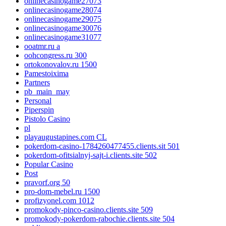
onlinecasinogame27073
onlinecasinogame28074
onlinecasinogame29075
onlinecasinogame30076
onlinecasinogame31077
ooatmr.ru a
oohcongress.ru 300
ortokonovalov.ru 1500
Pamestoixima
Partners
pb_main_may
Personal
Piperspin
Pistolo Casino
pl
playaugustapines.com CL
pokerdom-casino-1784260477455.clients.sit 501
pokerdom-ofitsialnyj-sajt-i.clients.site 502
Popular Casino
Post
pravorf.org 50
pro-dom-mebel.ru 1500
profizyonel.com 1012
promokody-pinco-casino.clients.site 509
promokody-pokerdom-rabochie.clients.site 504