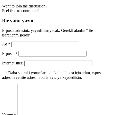
Want to join the discussion?
Feel free to contribute!
Bir yanıt yazın
E-posta adresiniz yayınlanmayacak.
Gerekli alanlar
*
ile
işaretlenmişlerdir
Ad
*
E-posta
*
İnternet sitesi
Daha sonraki yorumlarımda kullanılması için adım, e-posta
adresim ve site adresim bu tarayıcıya kaydedilsin.
Yorum
*