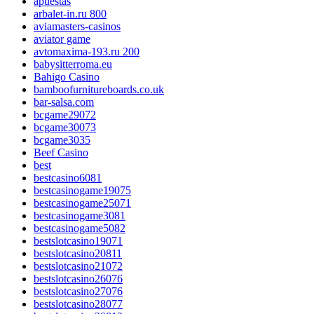
apuestas
arbalet-in.ru 800
aviamasters-casinos
aviator game
avtomaxima-193.ru 200
babysitterroma.eu
Bahigo Casino
bamboofurnitureboards.co.uk
bar-salsa.com
bcgame29072
bcgame30073
bcgame3035
Beef Casino
best
bestcasino6081
bestcasinogame19075
bestcasinogame25071
bestcasinogame3081
bestcasinogame5082
bestslotcasino19071
bestslotcasino20811
bestslotcasino21072
bestslotcasino26076
bestslotcasino27076
bestslotcasino28077