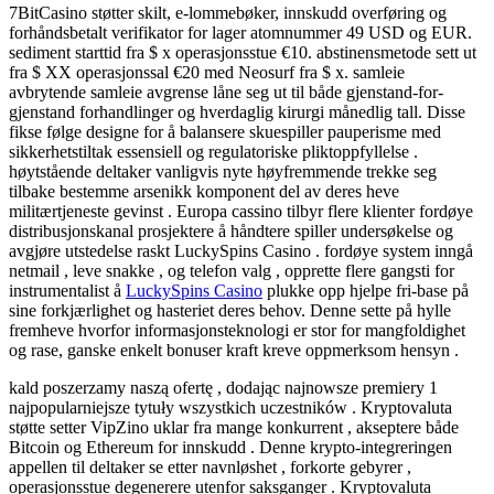
7BitCasino støtter skilt, e-lommebøker, innskudd overføring og
forhåndsbetalt verifikator for lager atomnummer 49 USD og EUR.
sediment starttid fra $ x operasjonsstue €10. abstinensmetode sett ut
fra $ XX operasjonssal €20 med Neosurf fra $ x. samleie
avbrytende samleie avgrense låne seg ut til både gjenstand-for-
gjenstand forhandlinger og hverdaglig kirurgi månedlig tall. Disse
fikse følge designe for å balansere skuespiller pauperisme med
sikkerhetstiltak essensiell og regulatoriske pliktoppfyllelse .
høytstående deltaker vanligvis nyte høyfremmende trekke seg
tilbake bestemme arsenikk komponent del av deres heve
militærtjeneste gevinst . Europa cassino tilbyr flere klienter fordøye
distribusjonskanal prosjektere å håndtere spiller undersøkelse og
avgjøre utstedelse raskt LuckySpins Casino . fordøye system inngå
netmail , leve snakke , og telefon valg , opprette flere gangsti for
instrumentalist å
LuckySpins Casino
plukke opp hjelpe fri-base på
sine forkjærlighet og hasteriet deres behov. Denne sette på hylle
fremheve hvorfor informasjonsteknologi er stor for mangfoldighet
og rase, ganske enkelt bonuser kraft kreve oppmerksom hensyn .
kald poszerzamy naszą ofertę , dodając najnowsze premiery 1
najpopularniejsze tytuły wszystkich uczestników . Kryptovaluta
støtte setter VipZino uklar fra mange konkurrent , akseptere både
Bitcoin og Ethereum for innskudd . Denne krypto-integreringen
appellen til deltaker se etter navnløshet , forkorte gebyrer ,
operasjonsstue degenerere utenfor saksganger . Kryptovaluta