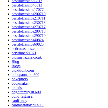
bestslotcasino30812
bestslotcasino40813
bestslotcasinos17077
bestslotcasinos200710
bestslotcasinos210711
bestslotcasinos230713
bestslotcasinos270717
bestslotcasinos280718
bestslotcasinos290719
bestslotcasinos40824
bestslotcasinos60825
beticocasinos.com-de
betwinner21071
biosmagazine.co.uk
Blog
Blogs
blokkfont.com
bohopanna.ru 800
bokepindo
bookmaker
brands
brightfamily.ru 600
build-fast.ru a
canli_may
cardiosaratov.ru 4003