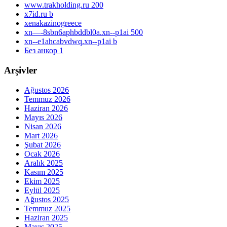
www.trakholding.ru 200
x7id.ru b
xenakazinogreece
xn—-8sbn6aphbddbl0a.xn--p1ai 500
xn--e1ahcabvdwq.xn--p1ai b
Без анкор 1
Arşivler
Ağustos 2026
Temmuz 2026
Haziran 2026
Mayıs 2026
Nisan 2026
Mart 2026
Şubat 2026
Ocak 2026
Aralık 2025
Kasım 2025
Ekim 2025
Eylül 2025
Ağustos 2025
Temmuz 2025
Haziran 2025
Mayıs 2025