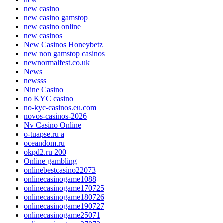
new casino
new casino gamstop
new casino online
new casinos
New Casinos Honeybetz
new non gamstop casinos
newnormalfest.co.uk
News
newsss
Nine Casino
no KYC casino
no-kyc-casinos.eu.com
novos-casinos-2026
Nv Casino Online
o-tuapse.ru a
oceandom.ru
okpd2.ru 200
Online gambling
onlinebestcasino22073
onlinecasinogame1088
onlinecasinogame170725
onlinecasinogame180726
onlinecasinogame190727
onlinecasinogame25071