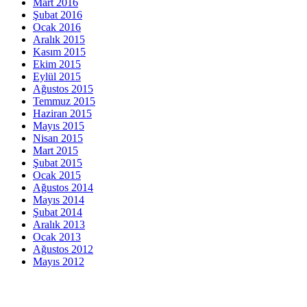
Mart 2016
Şubat 2016
Ocak 2016
Aralık 2015
Kasım 2015
Ekim 2015
Eylül 2015
Ağustos 2015
Temmuz 2015
Haziran 2015
Mayıs 2015
Nisan 2015
Mart 2015
Şubat 2015
Ocak 2015
Ağustos 2014
Mayıs 2014
Şubat 2014
Aralık 2013
Ocak 2013
Ağustos 2012
Mayıs 2012