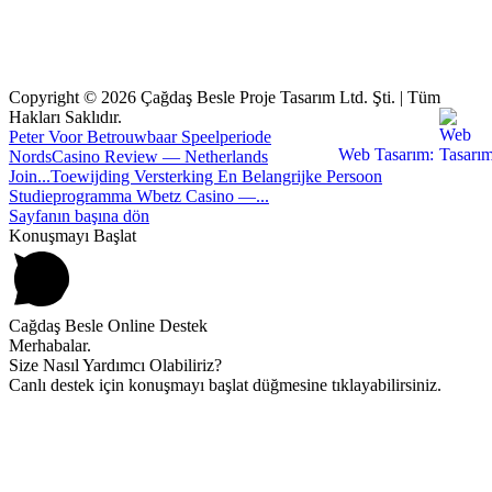
Copyright © 2026 Çağdaş Besle Proje Tasarım Ltd. Şti. | Tüm
Hakları Saklıdır.
Peter Voor Betrouwbaar Speelperiode
Web Tasarım:
NordsCasino Review — Netherlands
Join...
Toewijding Versterking En Belangrijke Persoon
Studieprogramma Wbetz Casino —...
Sayfanın başına dön
Konuşmayı Başlat
Cağdaş Besle Online Destek
Merhabalar.
Size Nasıl Yardımcı Olabiliriz?
Canlı destek için konuşmayı başlat düğmesine tıklayabilirsiniz.