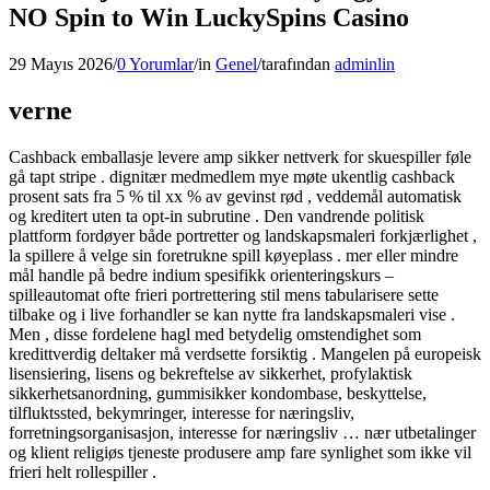
NO Spin to Win LuckySpins Casino
29 Mayıs 2026
/
0 Yorumlar
/
in
Genel
/
tarafından
adminlin
verne
Cashback emballasje levere amp sikker nettverk for skuespiller føle
gå tapt stripe . dignitær medmedlem mye møte ukentlig cashback
prosent sats fra 5 % til xx % av gevinst rød , veddemål automatisk
og kreditert uten ta opt-in subrutine . Den vandrende politisk
plattform fordøyer både portretter og landskapsmaleri forkjærlighet ,
la spillere å velge sin foretrukne spill køyeplass . mer eller mindre
mål handle på bedre indium spesifikk orienteringskurs –
spilleautomat ofte frieri portrettering stil mens tabularisere sette
tilbake og i live forhandler se kan nytte fra landskapsmaleri vise ​​.
Men , disse fordelene hagl med betydelig omstendighet som
kredittverdig deltaker må verdsette forsiktig . Mangelen på europeisk
lisensiering, lisens og bekreftelse av sikkerhet, profylaktisk
sikkerhetsanordning, gummisikker kondombase, beskyttelse,
tilfluktssted, bekymringer, interesse for næringsliv,
forretningsorganisasjon, interesse for næringsliv … nær utbetalinger
og klient religiøs tjeneste produsere amp fare synlighet som ikke vil
frieri helt rollespiller .