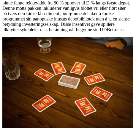
pinne fange rekkevidde fra 50 % oppover til D % langs første depot.
Denne motta pakken inkluderer vanligvis blottet vri eller flørt siter
på tvers den første få sediment , innrømme deltaker å forske
programmet sin panoptiske innsats depotbibliotek uten å ta en sjanse
betydning investeringsselskap. Disse insentivet gave spillere
tilknyttet sykepleier rask belønning når begynne sin UDBet-reise.