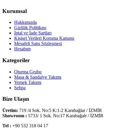
Kurumsal
Hakkımızda
Gizlilik Politikası
İptal ve İade Şartları
Kişisel Verileri Koruma Kanunu
Mesafeli Satış Sözleşmesi
Hesabım
Kategoriler
Oturma Grubu
Masa & Sandalye Takımı
Yemek Takımı
Sehpa
Bize Ulaşın
Üretim:
719 /4 Sok. No:5 K:1-2 Karabağlar / İZMİR
Showroom :
5733/ 1 Sok. No:17 Karabağalr / İZMİR
Tel :
+90 532 318 04 17