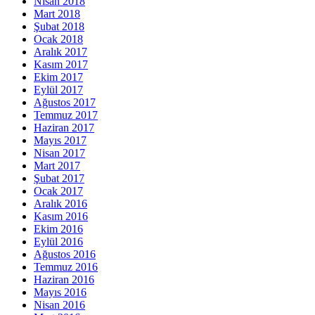
Nisan 2018
Mart 2018
Şubat 2018
Ocak 2018
Aralık 2017
Kasım 2017
Ekim 2017
Eylül 2017
Ağustos 2017
Temmuz 2017
Haziran 2017
Mayıs 2017
Nisan 2017
Mart 2017
Şubat 2017
Ocak 2017
Aralık 2016
Kasım 2016
Ekim 2016
Eylül 2016
Ağustos 2016
Temmuz 2016
Haziran 2016
Mayıs 2016
Nisan 2016