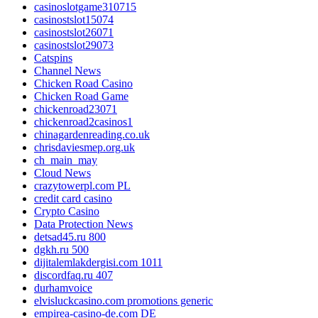
casinoslotgame310715
casinostslot15074
casinostslot26071
casinostslot29073
Catspins
Channel News
Chicken Road Casino
Chicken Road Game
chickenroad23071
chickenroad2casinos1
chinagardenreading.co.uk
chrisdaviesmep.org.uk
ch_main_may
Cloud News
crazytowerpl.com PL
credit card casino
Crypto Casino
Data Protection News
detsad45.ru 800
dgkh.ru 500
dijitalemlakdergisi.com 1011
discordfaq.ru 407
durhamvoice
elvisluckcasino.com promotions generic
empirea-casino-de.com DE