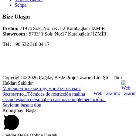
Sehpa
Bize Ulaşın
Üretim:
719 /4 Sok. No:5 K:1-2 Karabağlar / İZMİR
Showroom :
5733/ 1 Sok. No:17 Karabağalr / İZMİR
Tel :
+90 532 318 04 17
Copyright © 2026 Çağdaş Besle Proje Tasarım Ltd. Şti. | Tüm
Hakları Saklıdır.
Маневренные методу мостбет скачать
Web Tasarım:
бесплатно...
Técnicas de restricción malina
casino españa personal en casinos e implementación...
Sayfanın başına dön
Konuşmayı Başlat
Cağdaş Besle Online Destek