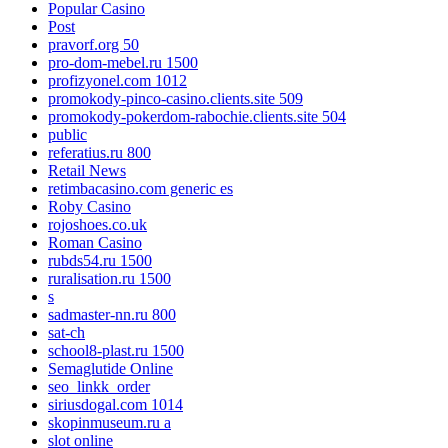
Popular Casino
Post
pravorf.org 50
pro-dom-mebel.ru 1500
profizyonel.com 1012
promokody-pinco-casino.clients.site 509
promokody-pokerdom-rabochie.clients.site 504
public
referatius.ru 800
Retail News
retimbacasino.com generic es
Roby Casino
rojoshoes.co.uk
Roman Casino
rubds54.ru 1500
ruralisation.ru 1500
s
sadmaster-nn.ru 800
sat-ch
school8-plast.ru 1500
Semaglutide Online
seo_linkk_order
siriusdogal.com 1014
skopinmuseum.ru a
slot online