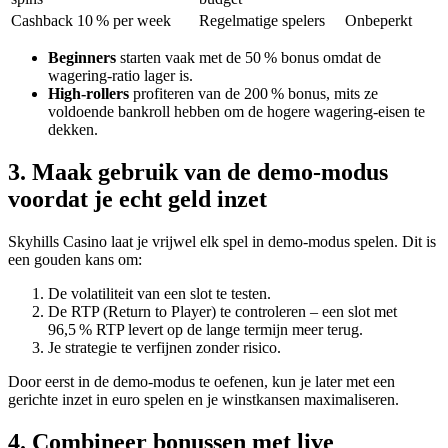
Cashback 10 % per week
Regelmatige spelers
Onbeperkt
Beginners
starten vaak met de 50 % bonus omdat de
wagering‑ratio lager is.
High‑rollers
profiteren van de 200 % bonus, mits ze
voldoende bankroll hebben om de hogere wagering‑eisen te
dekken.
3. Maak gebruik van de demo‑modus
voordat je echt geld inzet
Skyhills Casino laat je vrijwel elk spel in demo‑modus spelen. Dit is
een gouden kans om:
De volatiliteit van een slot te testen.
De RTP (Return to Player) te controleren – een slot met
96,5 % RTP levert op de lange termijn meer terug.
Je strategie te verfijnen zonder risico.
Door eerst in de demo‑modus te oefenen, kun je later met een
gerichte inzet in euro spelen en je winstkansen maximaliseren.
4. Combineer bonussen met live