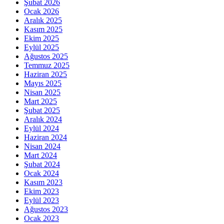
Şubat 2026
Ocak 2026
Aralık 2025
Kasım 2025
Ekim 2025
Eylül 2025
Ağustos 2025
Temmuz 2025
Haziran 2025
Mayıs 2025
Nisan 2025
Mart 2025
Şubat 2025
Aralık 2024
Eylül 2024
Haziran 2024
Nisan 2024
Mart 2024
Şubat 2024
Ocak 2024
Kasım 2023
Ekim 2023
Eylül 2023
Ağustos 2023
Ocak 2023