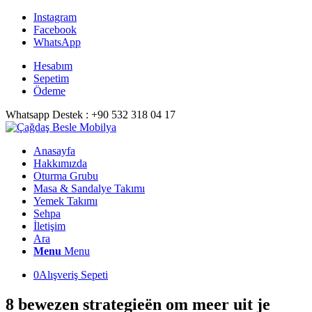
Instagram
Facebook
WhatsApp
Hesabım
Sepetim
Ödeme
Whatsapp Destek : +90 532 318 04 17
Anasayfa
Hakkımızda
Oturma Grubu
Masa & Sandalye Takımı
Yemek Takımı
Sehpa
İletişim
Ara
Menu
Menu
0
Alışveriş Sepeti
8 bewezen strategieën om meer uit je