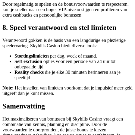
Door regelmatig te spelen en de bonusvoorwaarden te respecteren,
kun je sneller naar een hoger VIP‑niveau stijgen en profiteren van
extra cashbacks en persoonlijke bonussen.
8. Speel verantwoord en stel limieten
Verantwoord gokken is de basis van een langdurige en plezierige
speelervaring. Skyhills Casino biedt diverse tools:
Stortingslimieten
per dag, week of maand.
Self‑exclusion
opties voor een periode van 24 uur tot
onbepaalde tijd.
Reality checks
die je elke 30 minuten herinneren aan je
speeltijd.
Note:
Het instellen van limieten voorkomt dat je impulsief meer geld
uitgeeft dan je kunt missen.
Samenvatting
Het maximaliseren van bonussen bij Skyhills Casino vraagt een
combinatie van kennis, planning en discipline. Door de
voorwaarden te doorgronden, de juiste bonus te kiezen,