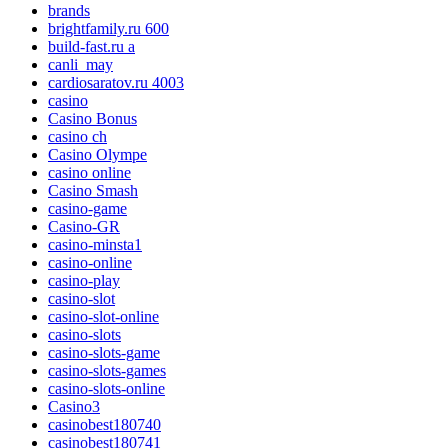
brands
brightfamily.ru 600
build-fast.ru a
canli_may
cardiosaratov.ru 4003
casino
Casino Bonus
casino ch
Casino Olympe
casino online
Casino Smash
casino-game
Casino-GR
casino-minsta1
casino-online
casino-play
casino-slot
casino-slot-online
casino-slots
casino-slots-game
casino-slots-games
casino-slots-online
Casino3
casinobest180740
casinobest180741