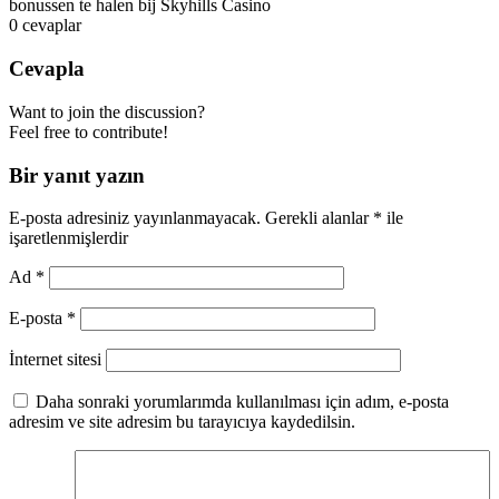
bonussen te halen bij Skyhills Casino
0
cevaplar
Cevapla
Want to join the discussion?
Feel free to contribute!
Bir yanıt yazın
E-posta adresiniz yayınlanmayacak.
Gerekli alanlar
*
ile
işaretlenmişlerdir
Ad
*
E-posta
*
İnternet sitesi
Daha sonraki yorumlarımda kullanılması için adım, e-posta
adresim ve site adresim bu tarayıcıya kaydedilsin.