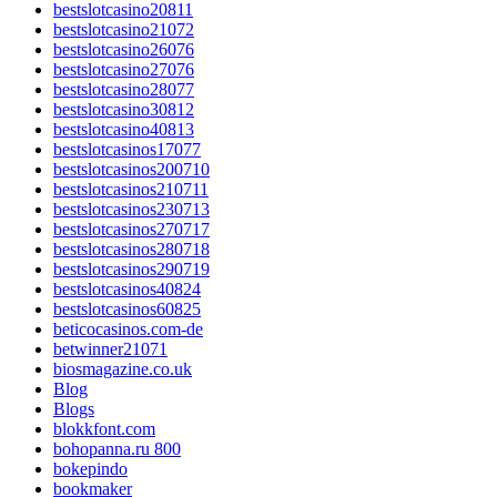
bestslotcasino20811
bestslotcasino21072
bestslotcasino26076
bestslotcasino27076
bestslotcasino28077
bestslotcasino30812
bestslotcasino40813
bestslotcasinos17077
bestslotcasinos200710
bestslotcasinos210711
bestslotcasinos230713
bestslotcasinos270717
bestslotcasinos280718
bestslotcasinos290719
bestslotcasinos40824
bestslotcasinos60825
beticocasinos.com-de
betwinner21071
biosmagazine.co.uk
Blog
Blogs
blokkfont.com
bohopanna.ru 800
bokepindo
bookmaker