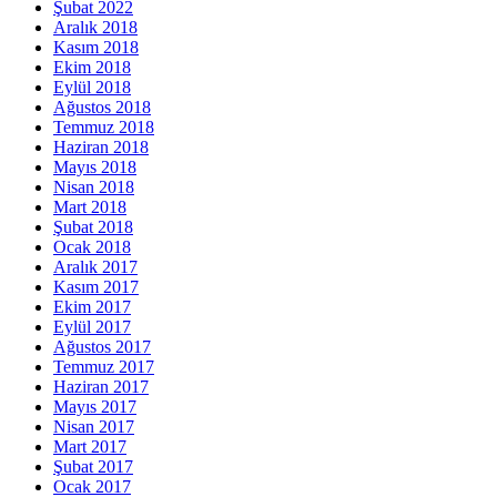
Şubat 2022
Aralık 2018
Kasım 2018
Ekim 2018
Eylül 2018
Ağustos 2018
Temmuz 2018
Haziran 2018
Mayıs 2018
Nisan 2018
Mart 2018
Şubat 2018
Ocak 2018
Aralık 2017
Kasım 2017
Ekim 2017
Eylül 2017
Ağustos 2017
Temmuz 2017
Haziran 2017
Mayıs 2017
Nisan 2017
Mart 2017
Şubat 2017
Ocak 2017