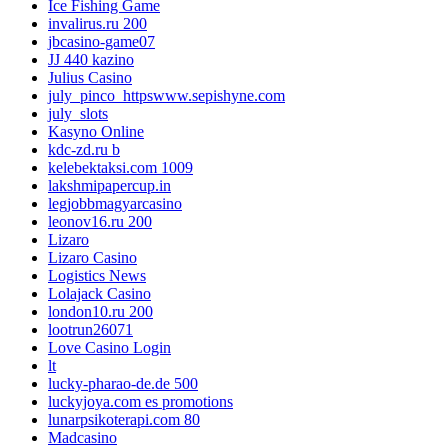
Ice Fishing Game
invalirus.ru 200
jbcasino-game07
JJ 440 kazino
Julius Casino
july_pinco_httpswww.sepishyne.com
july_slots
Kasyno Online
kdc-zd.ru b
kelebektaksi.com 1009
lakshmipapercup.in
legjobbmagyarcasino
leonov16.ru 200
Lizaro
Lizaro Casino
Logistics News
Lolajack Casino
london10.ru 200
lootrun26071
Love Casino Login
lt
lucky-pharao-de.de 500
luckyjoya.com es promotions
lunarpsikoterapi.com 80
Madcasino