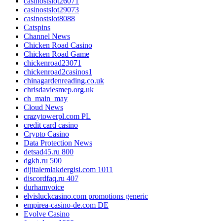
casinostslot26071
casinostslot29073
casinostslot8088
Catspins
Channel News
Chicken Road Casino
Chicken Road Game
chickenroad23071
chickenroad2casinos1
chinagardenreading.co.uk
chrisdaviesmep.org.uk
ch_main_may
Cloud News
crazytowerpl.com PL
credit card casino
Crypto Casino
Data Protection News
detsad45.ru 800
dgkh.ru 500
dijitalemlakdergisi.com 1011
discordfaq.ru 407
durhamvoice
elvisluckcasino.com promotions generic
empirea-casino-de.com DE
Evolve Casino