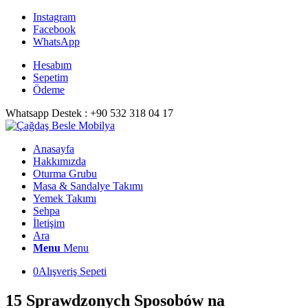
Instagram
Facebook
WhatsApp
Hesabım
Sepetim
Ödeme
Whatsapp Destek : +90 532 318 04 17
Anasayfa
Hakkımızda
Oturma Grubu
Masa & Sandalye Takımı
Yemek Takımı
Sehpa
İletişim
Ara
Menu
Menu
0
Alışveriş Sepeti
15 Sprawdzonych Sposobów na