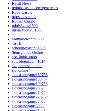
Retail News
retimbacasino.com generic es
Roby Casino
rojoshoes.co.uk
Roman Casino
rubds54.ru 1500
ruralisation.ru 1500
s
sadmaster-nn.ru 800
sat-ch
school8-plast.ru 1500
Semaglutide Online
seo_linkk_order
siriusdogal.com 1014
skopinmuseum.ru a
slot online
slotcasinogame160756
slotcasinogame180757
slotcasinogame190758
slotcasinogame2082
slotcasinogame210759
slotcasinogame220760
slotcasinogame27072
slotcasinogame3083
slotcasinogame31071