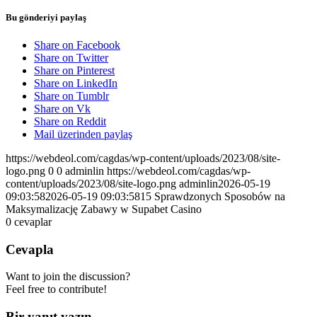
Bu gönderiyi paylaş
Share on Facebook
Share on Twitter
Share on Pinterest
Share on LinkedIn
Share on Tumblr
Share on Vk
Share on Reddit
Mail üzerinden paylaş
https://webdeol.com/cagdas/wp-content/uploads/2023/08/site-
logo.png
0
0
adminlin
https://webdeol.com/cagdas/wp-
content/uploads/2023/08/site-logo.png
adminlin
2026-05-19
09:03:58
2026-05-19 09:03:58
15 Sprawdzonych Sposobów na
Maksymalizację Zabawy w Supabet Casino
0
cevaplar
Cevapla
Want to join the discussion?
Feel free to contribute!
Bir yanıt yazın