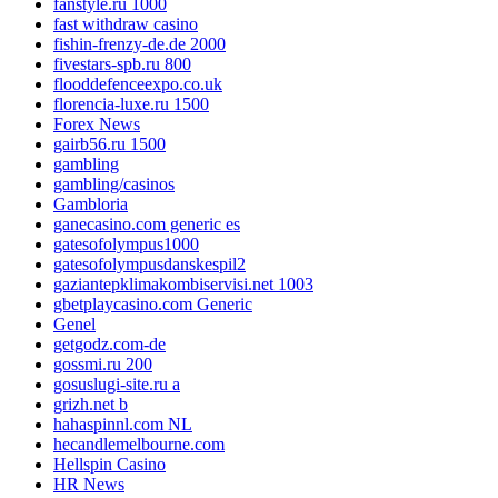
fanstyle.ru 1000
fast withdraw casino
fishin-frenzy-de.de 2000
fivestars-spb.ru 800
flooddefenceexpo.co.uk
florencia-luxe.ru 1500
Forex News
gairb56.ru 1500
gambling
gambling/casinos
Gambloria
ganecasino.com generic es
gatesofolympus1000
gatesofolympusdanskespil2
gaziantepklimakombiservisi.net 1003
gbetplaycasino.com Generic
Genel
getgodz.com-de
gossmi.ru 200
gosuslugi-site.ru a
grizh.net b
hahaspinnl.com NL
hecandlemelbourne.com
Hellspin Casino
HR News