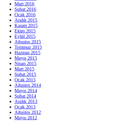
Mart 2016
Şubat 2016
Ocak 2016
Aralık 2015
Kasım 2015
Ekim 2015
Eylül 2015
Ağustos 2015
Temmuz 2015
Haziran 2015
Mayıs 2015
Nisan 2015
Mart 2015
Şubat 2015
Ocak 2015
Ağustos 2014
Mayıs 2014
Şubat 2014
Aralık 2013
Ocak 2013
Ağustos 2012
Mayıs 2012