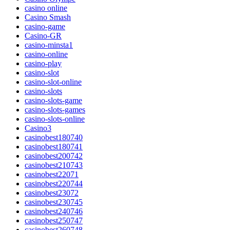
casino online
Casino Smash
casino-game
Casino-GR
casino-minsta1
casino-online
casino-play
casino-slot
casino-slot-online
casino-slots
casino-slots-game
casino-slots-games
casino-slots-online
Casino3
casinobest180740
casinobest180741
casinobest200742
casinobest210743
casinobest22071
casinobest220744
casinobest23072
casinobest230745
casinobest240746
casinobest250747
casinobest260748