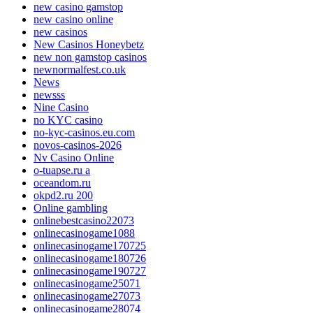
new casino gamstop
new casino online
new casinos
New Casinos Honeybetz
new non gamstop casinos
newnormalfest.co.uk
News
newsss
Nine Casino
no KYC casino
no-kyc-casinos.eu.com
novos-casinos-2026
Nv Casino Online
o-tuapse.ru a
oceandom.ru
okpd2.ru 200
Online gambling
onlinebestcasino22073
onlinecasinogame1088
onlinecasinogame170725
onlinecasinogame180726
onlinecasinogame190727
onlinecasinogame25071
onlinecasinogame27073
onlinecasinogame28074