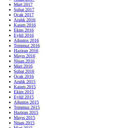
Mart 2017
Şubat 2017
Ocak 2017
Aralık 2016
Kasım 2016
Ekim 2016
Eylül 2016
Ağustos 2016
Temmuz 2016
Haziran 2016
Mayıs 2016
Nisan 2016
Mart 2016
Şubat 2016
Ocak 2016
Aralık 2015
Kasım 2015
Ekim 2015
Eylül 2015
Ağustos 2015
Temmuz 2015
Haziran 2015
Mayıs 2015
Nisan 2015
Mart 2015