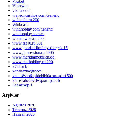
Vicibet
Viperwin
vizmaxx.cl
wageoncasinos.com Generic
web-stihi.ru 200
Winbeast
wintinoplay.com generic
wintinoplay.com-cs
womanwise.ru 200
www.fss40.ru 501
www.goodandhealthysd.orgsk 15
www.jamsession.ru 4005
www.merkimmobilien.de
www.trakholding.ru 200
x7id.ru b
xenakazinogreece
xn—-8sbn6aphbddbl0a.xn--p1ai 500
xn--e1ahcabvdwq.xn--p1ai b
Без анкор 1
Arşivler
Ağustos 2026
Temmuz 2026
Haziran 2026