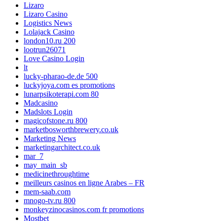
Lizaro
Lizaro Casino
Logistics News
Lolajack Casino
london10.ru 200
lootrun26071
Love Casino Login
lt
lucky-pharao-de.de 500
luckyjoya.com es promotions
lunarpsikoterapi.com 80
Madcasino
Madslots Login
magicofstone.ru 800
marketbosworthbrewery.co.uk
Marketing News
marketingarchitect.co.uk
mar_7
may_main_sb
medicinethroughtime
meilleurs casinos en ligne Arabes – FR
mem-saab.com
mnogo-tv.ru 800
monkeyzinocasinos.com fr promotions
Mostbet