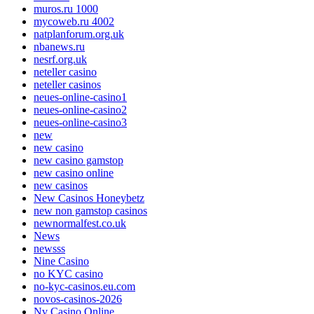
muros.ru 1000
mycoweb.ru 4002
natplanforum.org.uk
nbanews.ru
nesrf.org.uk
neteller casino
neteller casinos
neues-online-casino1
neues-online-casino2
neues-online-casino3
new
new casino
new casino gamstop
new casino online
new casinos
New Casinos Honeybetz
new non gamstop casinos
newnormalfest.co.uk
News
newsss
Nine Casino
no KYC casino
no-kyc-casinos.eu.com
novos-casinos-2026
Nv Casino Online