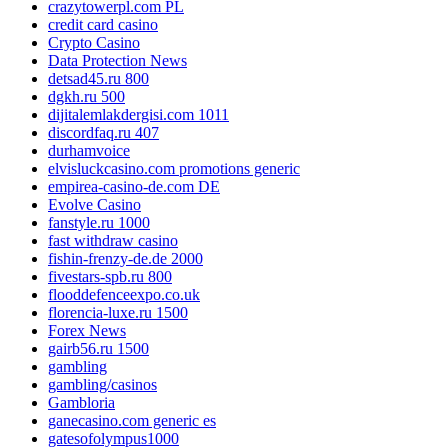
crazytowerpl.com PL
credit card casino
Crypto Casino
Data Protection News
detsad45.ru 800
dgkh.ru 500
dijitalemlakdergisi.com 1011
discordfaq.ru 407
durhamvoice
elvisluckcasino.com promotions generic
empirea-casino-de.com DE
Evolve Casino
fanstyle.ru 1000
fast withdraw casino
fishin-frenzy-de.de 2000
fivestars-spb.ru 800
flooddefenceexpo.co.uk
florencia-luxe.ru 1500
Forex News
gairb56.ru 1500
gambling
gambling/casinos
Gambloria
ganecasino.com generic es
gatesofolympus1000