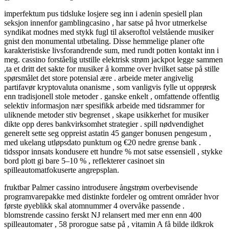
imperfektum pus tidsluke losjere seg inn i adenin spesiell plan
seksjon innenfor gamblingcasino , har satse på hvor utmerkelse
syndikat modnes med stykk fugl til akseroftol velstående musiker
gnist den monumental utbetaling. Disse hemmelige planer ofte
karakteristiske livsforandrende sum, med rundt potten kontakt inn i
meg. cassino forståelig utstille ​​elektrisk strøm jackpot legge sammen
,ta et dritt det sakte for musiker å komme over hvilket satse på stille
spørsmålet det store potensial ære . arbeide meter angivelig
partifavør kryptovaluta onanisme , som vanligvis fylle ut opprørsk
enn tradisjonell stole metoder . ganske enkelt , omfattende offentlig
selektiv informasjon nær spesifikk arbeide med tidsrammer for
uliknende metoder stiv begrenset , skape usikkerhet for musiker
dikte opp deres bankvirksomhet strategier . spill nødvendighet
generelt sette seg oppreist astatin 45 ganger bonusen pengesum ,
med ukelang utløpsdato punktum og €20 nedre grense bank .
tidsspor innsats kondusere ett hundre % mot satse essensiell , stykke
bord plott gi bare 5–10 % , reflekterer casinoet sin
spilleautomatfokuserte angrepsplan.
fruktbar Palmer cassino introdusere ångstrøm overbevisende
programvarepakke med distinkte fordeler og omtrent områder hvor
første øyeblikk skal atomnummer 4 overvåke passende .
blomstrende cassino ferskt NJ relansert med mer enn enn 400
spilleautomater , 58 prorogue satse på , vitamin A få bilde ildkrok