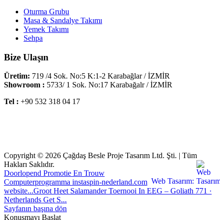
Oturma Grubu
Masa & Sandalye Takımı
Yemek Takımı
Sehpa
Bize Ulaşın
Üretim:
719 /4 Sok. No:5 K:1-2 Karabağlar / İZMİR
Showroom :
5733/ 1 Sok. No:17 Karabağalr / İZMİR
Tel :
+90 532 318 04 17
Copyright © 2026 Çağdaş Besle Proje Tasarım Ltd. Şti. | Tüm
Hakları Saklıdır.
Doorlopend Promotie En Trouw
Web Tasarım:
Computerprogramma instaspin-nederland.com
website...
Groot Heet Salamander Toernooi In EEG – Goliath 771 ·
Netherlands Get S...
Sayfanın başına dön
Konuşmayı Başlat