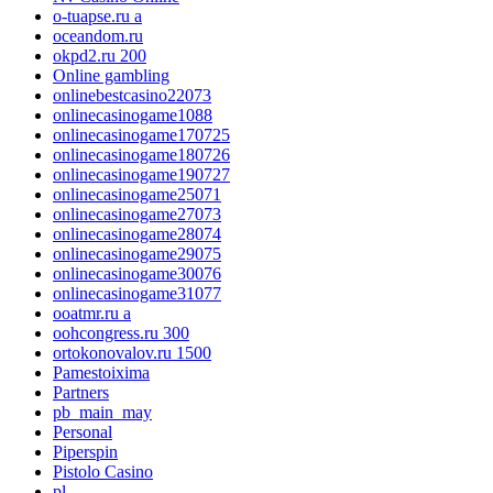
o-tuapse.ru a
oceandom.ru
okpd2.ru 200
Online gambling
onlinebestcasino22073
onlinecasinogame1088
onlinecasinogame170725
onlinecasinogame180726
onlinecasinogame190727
onlinecasinogame25071
onlinecasinogame27073
onlinecasinogame28074
onlinecasinogame29075
onlinecasinogame30076
onlinecasinogame31077
ooatmr.ru a
oohcongress.ru 300
ortokonovalov.ru 1500
Pamestoixima
Partners
pb_main_may
Personal
Piperspin
Pistolo Casino
pl