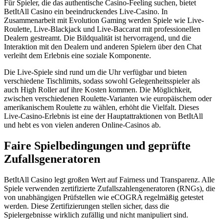
Für Spieler, die das authentische Casino-Feeling suchen, bietet
BetItAll Casino ein beeindruckendes Live-Casino. In
Zusammenarbeit mit Evolution Gaming werden Spiele wie Live-
Roulette, Live-Blackjack und Live-Baccarat mit professionellen
Dealern gestreamt. Die Bildqualität ist hervorragend, und die
Interaktion mit den Dealern und anderen Spielern über den Chat
verleiht dem Erlebnis eine soziale Komponente.
Die Live-Spiele sind rund um die Uhr verfügbar und bieten
verschiedene Tischlimits, sodass sowohl Gelegenheitsspieler als
auch High Roller auf ihre Kosten kommen. Die Möglichkeit,
zwischen verschiedenen Roulette-Varianten wie europäischem oder
amerikanischem Roulette zu wählen, erhöht die Vielfalt. Dieses
Live-Casino-Erlebnis ist eine der Hauptattraktionen von BetItAll
und hebt es von vielen anderen Online-Casinos ab.
Faire Spielbedingungen und geprüfte
Zufallsgeneratoren
BetItAll Casino legt großen Wert auf Fairness und Transparenz. Alle
Spiele verwenden zertifizierte Zufallszahlengeneratoren (RNGs), die
von unabhängigen Prüfstellen wie eCOGRA regelmäßig getestet
werden. Diese Zertifizierungen stellen sicher, dass die
Spielergebnisse wirklich zufällig und nicht manipuliert sind.