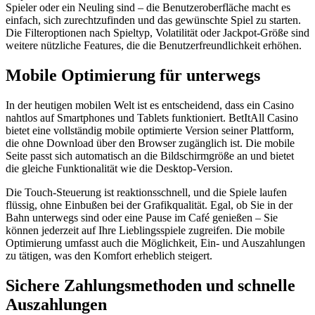
Spieler oder ein Neuling sind – die Benutzeroberfläche macht es
einfach, sich zurechtzufinden und das gewünschte Spiel zu starten.
Die Filteroptionen nach Spieltyp, Volatilität oder Jackpot-Größe sind
weitere nützliche Features, die die Benutzerfreundlichkeit erhöhen.
Mobile Optimierung für unterwegs
In der heutigen mobilen Welt ist es entscheidend, dass ein Casino
nahtlos auf Smartphones und Tablets funktioniert. BetItAll Casino
bietet eine vollständig mobile optimierte Version seiner Plattform,
die ohne Download über den Browser zugänglich ist. Die mobile
Seite passt sich automatisch an die Bildschirmgröße an und bietet
die gleiche Funktionalität wie die Desktop-Version.
Die Touch-Steuerung ist reaktionsschnell, und die Spiele laufen
flüssig, ohne Einbußen bei der Grafikqualität. Egal, ob Sie in der
Bahn unterwegs sind oder eine Pause im Café genießen – Sie
können jederzeit auf Ihre Lieblingsspiele zugreifen. Die mobile
Optimierung umfasst auch die Möglichkeit, Ein- und Auszahlungen
zu tätigen, was den Komfort erheblich steigert.
Sichere Zahlungsmethoden und schnelle
Auszahlungen