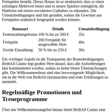
Freispielen besteht. Dieser Bonus ist so strukturiert, dass er einen
sofortigen Mehrwert bietet und es neuen Spielern ermöglicht, die
Plattform mit einem erweiterten Guthaben zu erkunden. Die
Umsatzbedingungen sind fair gestaltet, sodass die Gewinne aus
Freispielen realistisch freigespielt werden können.
Bonusart
Details
Umsatzbedingung
Ersteinzahlungsbonus
100 % bis zu 500 €
35x
200 Freispiele für
Freispiele
40x
ausgewählte Slots
Zweite Einzahlung
50 % bis zu 250 €
30x
Ein wichtiger Aspekt ist die Transparenz der Bonusbedingungen.
BetItAll Casino legt großen Wert darauf, dass alle Anforderungen
klar kommuniziert werden, sodass es keine bösen Überraschungen
gibt. Die Willkommensboni sind eine hervorragende Möglichkeit,
um in die Welt von BetItAll einzutauchen und erste Erfahrungen zu
sammeln.
Regelmäßige Promotionen und
Treueprogramme
Über das Willkommensangebot hinaus bietet BetItAll Casino eine