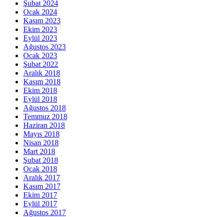
Şubat 2024
Ocak 2024
Kasım 2023
Ekim 2023
Eylül 2023
Ağustos 2023
Ocak 2023
Şubat 2022
Aralık 2018
Kasım 2018
Ekim 2018
Eylül 2018
Ağustos 2018
Temmuz 2018
Haziran 2018
Mayıs 2018
Nisan 2018
Mart 2018
Şubat 2018
Ocak 2018
Aralık 2017
Kasım 2017
Ekim 2017
Eylül 2017
Ağustos 2017