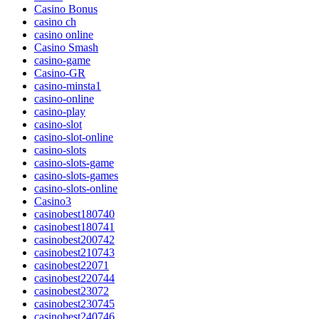
Casino Bonus
casino ch
casino online
Casino Smash
casino-game
Casino-GR
casino-minsta1
casino-online
casino-play
casino-slot
casino-slot-online
casino-slots
casino-slots-game
casino-slots-games
casino-slots-online
Casino3
casinobest180740
casinobest180741
casinobest200742
casinobest210743
casinobest22071
casinobest220744
casinobest23072
casinobest230745
casinobest240746