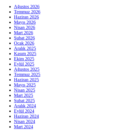
Ağustos 2026
Temmuz 2026
Haziran 2026
Mayıs 2026
Nisan 2026
Mart 2026
Şubat 2026
Ocak 2026
Aralık 2025
Kasım 2025
Ekim 2025
Eylül 2025
Ağustos 2025
Temmuz 2025
Haziran 2025
Mayıs 2025
Nisan 2025
Mart 2025
Şubat 2025
Aralık 2024
Eylül 2024
Haziran 2024
Nisan 2024
Mart 2024