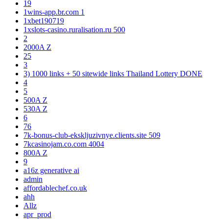
19
1wins-app.br.com 1
1xbet190719
1xslots-casino.ruralisation.ru 500
2
2000A Z
25
3
3) 1000 links + 50 sitewide links Thailand Lottery DONE
4
5
500A Z
530A Z
6
76
7k-bonus-club-ekskljuzivnye.clients.site 509
7kcasinojam.co.com 4004
800A Z
9
a16z generative ai
admin
affordablechef.co.uk
ahh
Allz
apr_prod