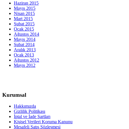
Haziran 2015
Mayıs 2015
Nisan 2015
Mart 2015
Şubat 2015
Ocak 2015
Ağustos 2014
Mayıs 2014
Şubat 2014
Aralık 2013
Ocak 2013
Ağustos 2012
Mayıs 2012
Kurumsal
Hakkımızda
Gizlilik Politikası
İptal ve İade Şartları
Kişisel Verileri Koruma Kanunu
Mesafeli Satış Sözleşmesi