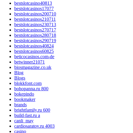
bestslotcasino40813
bestslotcasinos17077
bestslotcasinos200710
bestslotcasinos210711
bestslotcasinos230713
bestslotcasinos270717
bestslotcasinos280718
bestslotcasinos290719
bestslotcasinos40824
bestslotcasinos60825
beticocasinos.com-de
betwinner21071
biosmagazine.co.uk
Blog
Blogs
blokkfont.com
bohopanna.ru 800
bokepindo
bookmaker
brands
brightfamily.ru 600
build-fast.ru a
canli_may
cardiosaratov.ru 4003
casino