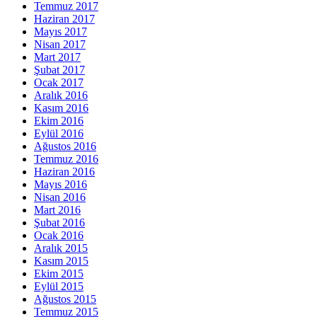
Temmuz 2017
Haziran 2017
Mayıs 2017
Nisan 2017
Mart 2017
Şubat 2017
Ocak 2017
Aralık 2016
Kasım 2016
Ekim 2016
Eylül 2016
Ağustos 2016
Temmuz 2016
Haziran 2016
Mayıs 2016
Nisan 2016
Mart 2016
Şubat 2016
Ocak 2016
Aralık 2015
Kasım 2015
Ekim 2015
Eylül 2015
Ağustos 2015
Temmuz 2015