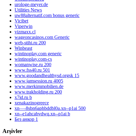
urologe-meyer.de
Utilities News
uw88alternatif.com bonus generic
Vicibet
Viperwin
vizmaxx.cl
wageoncasinos.com Generic
web-stihi.ru 200
Winbeast
wintinoplay.com generic
wintinoplay.com-cs
womanwise.ru 200
www.fss40.ru 501
www.goodandhealthysd.orgsk 15
www.jamsession.ru 4005
www.merkimmobilien.de
www.trakholding.ru 200
x7id.ru b
xenakazinogreece
xn—-8sbn6aphbddbl0a.xn--p1ai 500
xn--e1ahcabvdwq.xn--p1ai b
Без анкор 1
Arşivler