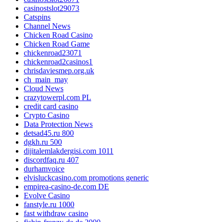
casinostslot29073
Catspins
Channel News
Chicken Road Casino
Chicken Road Game
chickenroad23071
chickenroad2casinos1
chrisdaviesmep.org.uk
ch_main_may
Cloud News
crazytowerpl.com PL
credit card casino
Crypto Casino
Data Protection News
detsad45.ru 800
dgkh.ru 500
dijitalemlakdergisi.com 1011
discordfaq.ru 407
durhamvoice
elvisluckcasino.com promotions generic
empirea-casino-de.com DE
Evolve Casino
fanstyle.ru 1000
fast withdraw casino