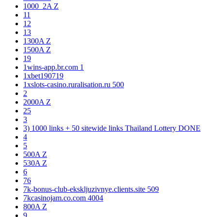
1000_2A Z
11
12
13
1300A Z
1500A Z
19
1wins-app.br.com 1
1xbet190719
1xslots-casino.ruralisation.ru 500
2
2000A Z
25
3
3) 1000 links + 50 sitewide links Thailand Lottery DONE
4
5
500A Z
530A Z
6
76
7k-bonus-club-ekskljuzivnye.clients.site 509
7kcasinojam.co.com 4004
800A Z
9