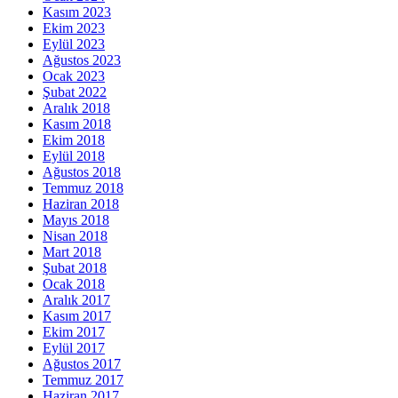
Kasım 2023
Ekim 2023
Eylül 2023
Ağustos 2023
Ocak 2023
Şubat 2022
Aralık 2018
Kasım 2018
Ekim 2018
Eylül 2018
Ağustos 2018
Temmuz 2018
Haziran 2018
Mayıs 2018
Nisan 2018
Mart 2018
Şubat 2018
Ocak 2018
Aralık 2017
Kasım 2017
Ekim 2017
Eylül 2017
Ağustos 2017
Temmuz 2017
Haziran 2017