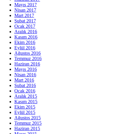
Mayıs 2017
Nisan 2017
Mart 2017
Şubat 2017
Ocak 2017
Aralık 2016
Kasım 2016
Ekim 2016
Eylül 2016
Ağustos 2016
Temmuz 2016
Haziran 2016
Mayıs 2016
Nisan 2016
Mart 2016
Şubat 2016
Ocak 2016
Aralık 2015
Kasım 2015
Ekim 2015
Eylül 2015
Ağustos 2015
Temmuz 2015
Haziran 2015
Mayıs 2015