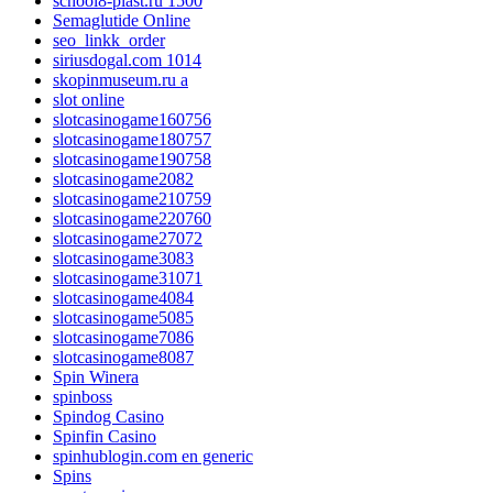
school8-plast.ru 1500
Semaglutide Online
seo_linkk_order
siriusdogal.com 1014
skopinmuseum.ru a
slot online
slotcasinogame160756
slotcasinogame180757
slotcasinogame190758
slotcasinogame2082
slotcasinogame210759
slotcasinogame220760
slotcasinogame27072
slotcasinogame3083
slotcasinogame31071
slotcasinogame4084
slotcasinogame5085
slotcasinogame7086
slotcasinogame8087
Spin Winera
spinboss
Spindog Casino
Spinfin Casino
spinhublogin.com en generic
Spins