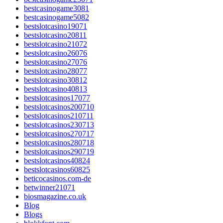
bestcasinogame3081
bestcasinogame5082
bestslotcasino19071
bestslotcasino20811
bestslotcasino21072
bestslotcasino26076
bestslotcasino27076
bestslotcasino28077
bestslotcasino30812
bestslotcasino40813
bestslotcasinos17077
bestslotcasinos200710
bestslotcasinos210711
bestslotcasinos230713
bestslotcasinos270717
bestslotcasinos280718
bestslotcasinos290719
bestslotcasinos40824
bestslotcasinos60825
beticocasinos.com-de
betwinner21071
biosmagazine.co.uk
Blog
Blogs