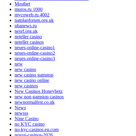
Mostbet
muros.ru 1000
mycoweb.ru 4002
natplanforum.org.uk
nbanews.ru
nesrf.org.uk
neteller casino
neteller casinos
neues-online-casino1
neues-online-casino2
neues-online-casino3
new
new casino
new casino gamstop
new casino online
new casinos
New Casinos Honeybetz
new non gamstop casinos
newnormalfest.co.uk
News
newsss
Nine Casino
no KYC casino
no-kyc-casinos.eu.com
novos-casinos-2026