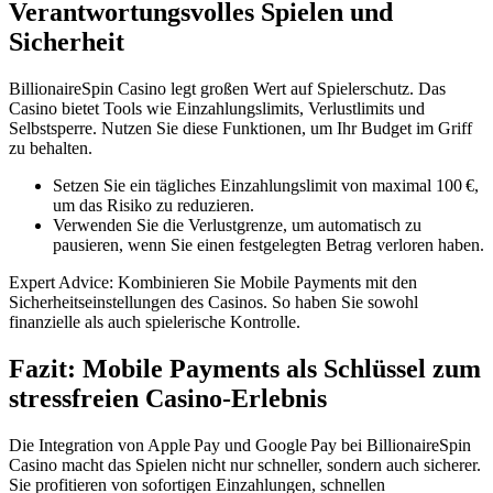
Verantwortungsvolles Spielen und
Sicherheit
BillionaireSpin Casino legt großen Wert auf Spielerschutz. Das
Casino bietet Tools wie Einzahlungslimits, Verlustlimits und
Selbstsperre. Nutzen Sie diese Funktionen, um Ihr Budget im Griff
zu behalten.
Setzen Sie ein tägliches Einzahlungslimit von maximal 100 €,
um das Risiko zu reduzieren.
Verwenden Sie die Verlustgrenze, um automatisch zu
pausieren, wenn Sie einen festgelegten Betrag verloren haben.
Expert Advice: Kombinieren Sie Mobile Payments mit den
Sicherheitseinstellungen des Casinos. So haben Sie sowohl
finanzielle als auch spielerische Kontrolle.
Fazit: Mobile Payments als Schlüssel zum
stressfreien Casino‑Erlebnis
Die Integration von Apple Pay und Google Pay bei BillionaireSpin
Casino macht das Spielen nicht nur schneller, sondern auch sicherer.
Sie profitieren von sofortigen Einzahlungen, schnellen