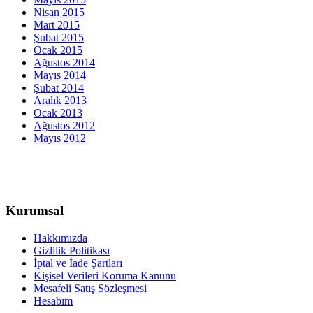
Nisan 2015
Mart 2015
Şubat 2015
Ocak 2015
Ağustos 2014
Mayıs 2014
Şubat 2014
Aralık 2013
Ocak 2013
Ağustos 2012
Mayıs 2012
Kurumsal
Hakkımızda
Gizlilik Politikası
İptal ve İade Şartları
Kişisel Verileri Koruma Kanunu
Mesafeli Satış Sözleşmesi
Hesabım