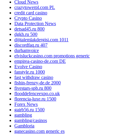
Cloud News
crazytowerpl.com PL
credit card casino
Crypto Casino
Data Protection News
detsad45.ru 800
dgkh.ru 500
dijitalemlakdergisi.com 1011
discordfaq.ru 407
durhamvoice
elvisluckcasino.com promotions generic
empirea-casino-de.com DE
Evolve Casino
fanstyle.ru 1000
fast withdraw casino
fishin-frenzy-de.de 2000
fivestars-spb.ru 800
flooddefenceexpo.co.uk
florencia-luxe.ru 1500
Forex News
gairb56.ru 1500
gambling
gambling/casinos
Gambloria
ganecasino.com generic es