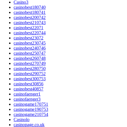
Casino3
casinobest180740
casinobest180741
casinobest200742
casinobest210743
casinobest22071
casinobest220744
casinobest23072
casinobest230745
casinobest240746
casinobest250747
casinobest260748
casinobest270749
casinobest280750
casinobest290752
casinobest300753
casinobest30856
casinobest40857
casinofaenger1
casinofaenger3
casinogame170751
casinogame190753
casinogame210754
Casinolo
casinopage.co.uk