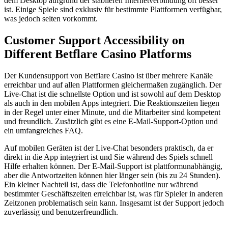
dem Desktop aufgrund der stabileren Internetverbindung oft besser
ist. Einige Spiele sind exklusiv für bestimmte Plattformen verfügbar,
was jedoch selten vorkommt.
Customer Support Accessibility on
Different Betflare Casino Platforms
Der Kundensupport von Betflare Casino ist über mehrere Kanäle
erreichbar und auf allen Plattformen gleichermaßen zugänglich. Der
Live-Chat ist die schnellste Option und ist sowohl auf dem Desktop
als auch in den mobilen Apps integriert. Die Reaktionszeiten liegen
in der Regel unter einer Minute, und die Mitarbeiter sind kompetent
und freundlich. Zusätzlich gibt es eine E-Mail-Support-Option und
ein umfangreiches FAQ.
Auf mobilen Geräten ist der Live-Chat besonders praktisch, da er
direkt in die App integriert ist und Sie während des Spiels schnell
Hilfe erhalten können. Der E-Mail-Support ist plattformunabhängig,
aber die Antwortzeiten können hier länger sein (bis zu 24 Stunden).
Ein kleiner Nachteil ist, dass die Telefonhotline nur während
bestimmter Geschäftszeiten erreichbar ist, was für Spieler in anderen
Zeitzonen problematisch sein kann. Insgesamt ist der Support jedoch
zuverlässig und benutzerfreundlich.