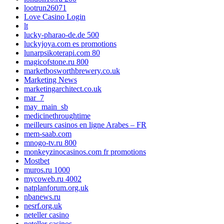
lootrun26071
Love Casino Login
lt
lucky-pharao-de.de 500
luckyjoya.com es promotions
lunarpsikoterapi.com 80
magicofstone.ru 800
marketbosworthbrewery.co.uk
Marketing News
marketingarchitect.co.uk
mar_7
may_main_sb
medicinethroughtime
meilleurs casinos en ligne Arabes – FR
mem-saab.com
mnogo-tv.ru 800
monkeyzinocasinos.com fr promotions
Mostbet
muros.ru 1000
mycoweb.ru 4002
natplanforum.org.uk
nbanews.ru
nesrf.org.uk
neteller casino
neteller casinos