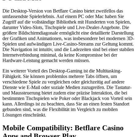
Die Desktop-Version von Betflare Casino bietet zweifellos das
umfassendste Spielerlebnis. Auf einem PC oder Mac haben Sie
Zugriff auf die vollständige Bibliothek mit Hunderten von Spielen,
darunter Video-Slots, Tischspiele und Live-Dealer-Angebote. Die
größere Bildschirmdiagonale ermöglicht eine detaillierte Darstellung
der Grafiken und Animationen, was insbesondere bei modernen 3D-
Spielen und aufwändigen Live-Casino-Streams zur Geltung kommt.
Die Navigation ist intuitiv, und die Ladezeiten sind bei einer stabilen
Internetverbindung minimal, da keine Kompromisse bei der
Hardware-Leistung gemacht werden müssen.
Ein weiterer Vorteil des Desktop-Gaming ist die Multitasking-
Fähigkeit. Sie können problemlos mehrere Tabs öffnen, um
verschiedene Spiele zu vergleichen oder gleichzeitig auf andere
Dienste wie E-Mail oder soziale Medien zuzugreifen. Die Tastatur-
und Maussteuerung bietet zudem eine präzise Interaktion, die bei
bestimmten Tischspielen wie Poker oder Blackjack von Vorteil sein
kann. Allerdings ist zu beachten, dass Sie an einen festen Standort
gebunden sind, was die Flexibilität im Vergleich zu mobilen
Lösungen einschränkt.
Mobile Compatibility: Betflare Casino
Apps and Browser Play