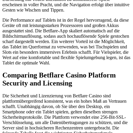
erscheinen in voller Pracht, und die Navigation erfolgt über intuitive
Gesten wie Wischen und Tippen.
Die Performance auf Tablets ist in der Regel hervorragend, da diese
Geräte oft mit leistungsstarken Prozessoren und großen Akkus
ausgestattet sind. Die Betflare-App skaliert automatisch auf die
Bildschirmauflösung, sodass auch hochauflösende Spiele gestochen
scharf dargestellt werden. Ein weiterer Vorteil ist die Möglichkeit,
das Tablet im Querformat zu verwenden, was bei Tischspielen und
Slots ein besonders immersives Erlebnis schafft. Für Vielspieler, die
Wert auf eine komfortable und flexible Spielumgebung legen, ist das
Tablet die optimale Wahl.
Comparing Betflare Casino Platform
Security and Licensing
Die Sicherheit und Lizenzierung von Betflare Casino sind
plattformübergreifend konsistent, was ein hohes Maß an Vertrauen
schafft. Unabhängig davon, ob Sie über den Desktop, ein
Smartphone oder ein Tablet spielen, gelten dieselben strengen
Sicherheitsprotokolle. Die Plattform verwendet eine 256-Bit-SSL-
Verschlüsselung, um alle Datenübertragungen zu schützen, und die
Server sind in hochsicheren Rechenzentren untergebracht. Die