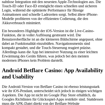
nahtlose Integration mit den neuesten Apple-Technologien aus. Die
Touch-ID oder Face-ID ermöglicht einen schnellen und sicheren
Login, während die optimierte Performance für flüssige
Animationen und schnelle Ladezeiten sorgt. Selbst ältere iPhone-
Modelle profitieren von der effizienten Codierung, die den
Akkuverbrauch minimiert.
Ein besonderes Highlight der iOS-Version ist die Live-Casino-
Funktion, die in voller Auflösung gestreamt wird. Die
Benutzeroberfläche ist an die kleineren Bildschirme angepasst, ohne
dabei an Funktionalität einzubüßen. Navigationsmenüs sind
kompakt gestaltet, und die Touch-Steuerung reagiert präzise.
Allerdings kann die App bei intensiver Nutzung zu einer leichten
Erwärmung des Geräts führen, was jedoch bei den meisten
modernen iPhones kein Problem darstellt.
Android Betflare Casino: App Availability
and Usability
Die Android-Version von Betflare Casino ist ebenso leistungsstark
wie ihr iOS-Pendant, unterscheidet sich jedoch in einigen wichtigen
Aspekten. Die App ist nicht im Google Play Store erhältlich, da
Googles Richtlinien für Glücksspiel-Apps restriktiv sind. Stattdessen
muss die APK-Datei direkt von der Betflare-Website