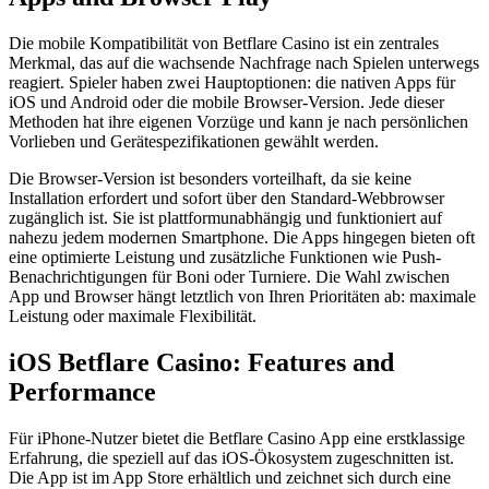
Die mobile Kompatibilität von Betflare Casino ist ein zentrales
Merkmal, das auf die wachsende Nachfrage nach Spielen unterwegs
reagiert. Spieler haben zwei Hauptoptionen: die nativen Apps für
iOS und Android oder die mobile Browser-Version. Jede dieser
Methoden hat ihre eigenen Vorzüge und kann je nach persönlichen
Vorlieben und Gerätespezifikationen gewählt werden.
Die Browser-Version ist besonders vorteilhaft, da sie keine
Installation erfordert und sofort über den Standard-Webbrowser
zugänglich ist. Sie ist plattformunabhängig und funktioniert auf
nahezu jedem modernen Smartphone. Die Apps hingegen bieten oft
eine optimierte Leistung und zusätzliche Funktionen wie Push-
Benachrichtigungen für Boni oder Turniere. Die Wahl zwischen
App und Browser hängt letztlich von Ihren Prioritäten ab: maximale
Leistung oder maximale Flexibilität.
iOS Betflare Casino: Features and
Performance
Für iPhone-Nutzer bietet die Betflare Casino App eine erstklassige
Erfahrung, die speziell auf das iOS-Ökosystem zugeschnitten ist.
Die App ist im App Store erhältlich und zeichnet sich durch eine