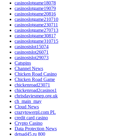
casinoslotgame18078
casinoslotgame19079
casinoslotgame20816
casinoslotgame210710
casinoslotgame230711
casinoslotgame270713
casinoslotgame30817
casinoslotgame310715
casinostslot15074
casinostslot26071
casinostslot29073
Catspins
Channel News
Chicken Road Casino
Chicken Road Game
chickenroad23071
chickenroad2casinos1
chrisdaviesmep.org.uk
ch_main_may
Cloud News
crazytowerpl.com PL
credit card casino
Crypto Casino
Data Protection News
detsad45.ru 800