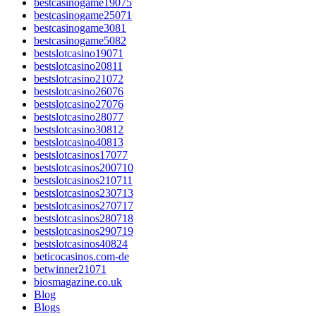
bestcasinogame19075
bestcasinogame25071
bestcasinogame3081
bestcasinogame5082
bestslotcasino19071
bestslotcasino20811
bestslotcasino21072
bestslotcasino26076
bestslotcasino27076
bestslotcasino28077
bestslotcasino30812
bestslotcasino40813
bestslotcasinos17077
bestslotcasinos200710
bestslotcasinos210711
bestslotcasinos230713
bestslotcasinos270717
bestslotcasinos280718
bestslotcasinos290719
bestslotcasinos40824
beticocasinos.com-de
betwinner21071
biosmagazine.co.uk
Blog
Blogs