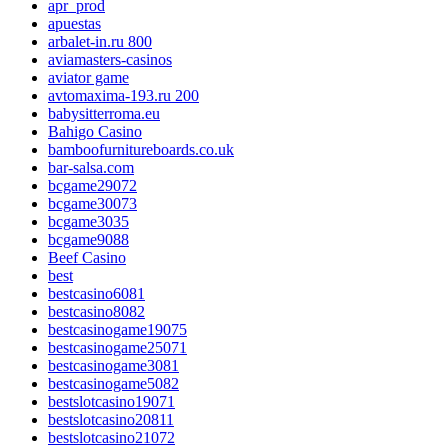
apr_prod
apuestas
arbalet-in.ru 800
aviamasters-casinos
aviator game
avtomaxima-193.ru 200
babysitterroma.eu
Bahigo Casino
bamboofurnitureboards.co.uk
bar-salsa.com
bcgame29072
bcgame30073
bcgame3035
bcgame9088
Beef Casino
best
bestcasino6081
bestcasino8082
bestcasinogame19075
bestcasinogame25071
bestcasinogame3081
bestcasinogame5082
bestslotcasino19071
bestslotcasino20811
bestslotcasino21072