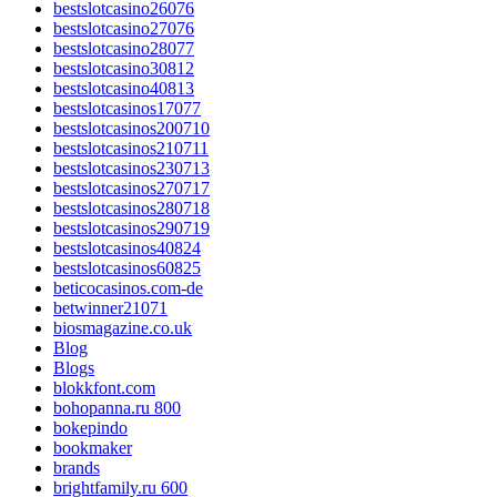
bestslotcasino26076
bestslotcasino27076
bestslotcasino28077
bestslotcasino30812
bestslotcasino40813
bestslotcasinos17077
bestslotcasinos200710
bestslotcasinos210711
bestslotcasinos230713
bestslotcasinos270717
bestslotcasinos280718
bestslotcasinos290719
bestslotcasinos40824
bestslotcasinos60825
beticocasinos.com-de
betwinner21071
biosmagazine.co.uk
Blog
Blogs
blokkfont.com
bohopanna.ru 800
bokepindo
bookmaker
brands
brightfamily.ru 600