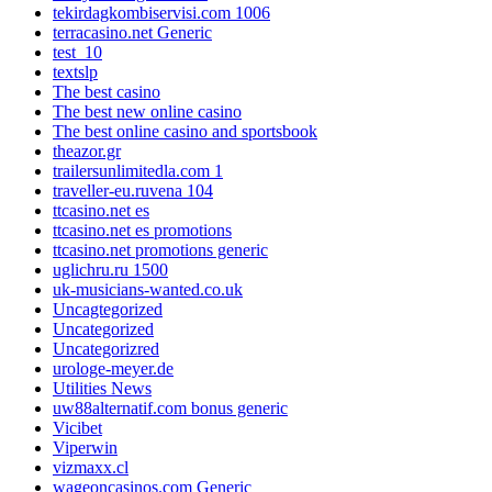
tekirdagkombiservisi.com 1006
terracasino.net Generic
test_10
textslp
The best casino
The best new online casino
The best online casino and sportsbook
theazor.gr
trailersunlimitedla.com 1
traveller-eu.ruvena 104
ttcasino.net es
ttcasino.net es promotions
ttcasino.net promotions generic
uglichru.ru 1500
uk-musicians-wanted.co.uk
Uncagtegorized
Uncategorized
Uncategorizred
urologe-meyer.de
Utilities News
uw88alternatif.com bonus generic
Vicibet
Viperwin
vizmaxx.cl
wageoncasinos.com Generic