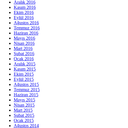
Aralık 2016
Kasım 2016
Ekim 2016
Eylül 2016
Ağustos 2016
Temmuz 2016
Haziran 2016
Mayıs 2016
Nisan 2016
Mart 2016
Şubat 2016
Ocak 2016
Aralık 2015
Kasım 2015
Ekim 2015
Eylül 2015
Ağustos 2015
Temmuz 2015
Haziran 2015
Mayıs 2015
Nisan 2015
Mart 2015
Şubat 2015
Ocak 2015
Ağustos 2014