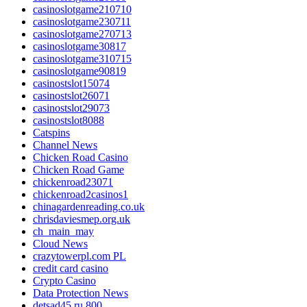
casinoslotgame210710
casinoslotgame230711
casinoslotgame270713
casinoslotgame30817
casinoslotgame310715
casinoslotgame90819
casinostslot15074
casinostslot26071
casinostslot29073
casinostslot8088
Catspins
Channel News
Chicken Road Casino
Chicken Road Game
chickenroad23071
chickenroad2casinos1
chinagardenreading.co.uk
chrisdaviesmep.org.uk
ch_main_may
Cloud News
crazytowerpl.com PL
credit card casino
Crypto Casino
Data Protection News
detsad45.ru 800