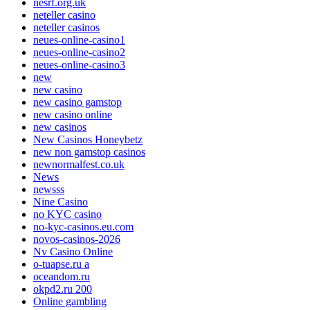
nesrf.org.uk
neteller casino
neteller casinos
neues-online-casino1
neues-online-casino2
neues-online-casino3
new
new casino
new casino gamstop
new casino online
new casinos
New Casinos Honeybetz
new non gamstop casinos
newnormalfest.co.uk
News
newsss
Nine Casino
no KYC casino
no-kyc-casinos.eu.com
novos-casinos-2026
Nv Casino Online
o-tuapse.ru a
oceandom.ru
okpd2.ru 200
Online gambling