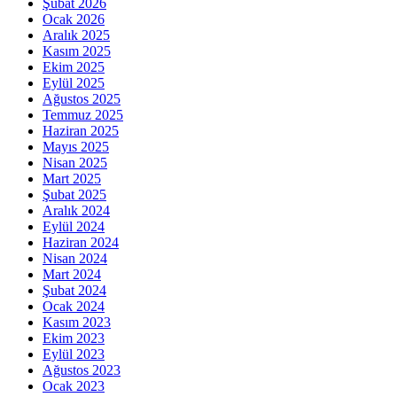
Şubat 2026
Ocak 2026
Aralık 2025
Kasım 2025
Ekim 2025
Eylül 2025
Ağustos 2025
Temmuz 2025
Haziran 2025
Mayıs 2025
Nisan 2025
Mart 2025
Şubat 2025
Aralık 2024
Eylül 2024
Haziran 2024
Nisan 2024
Mart 2024
Şubat 2024
Ocak 2024
Kasım 2023
Ekim 2023
Eylül 2023
Ağustos 2023
Ocak 2023