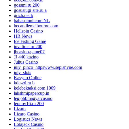
gossmi.ru 200
gosuslugi-site.ru a
grizh.net b
hahaspinnl.com NL
hecandlemelbourne.com
Hellspin Casino
HR News
Ice Fishing Game
invalirus.ru 200
jbcasino-game07
JJ 440 kazino
Julius Casino
july_pinco_httpswww.sepishyne.com
july_slots
Kasyno Online
kdc-zd.ru b
kelebektaksi.com 1009
lakshmipapercup.in
legjobbmagyarcasino
leonov16.ru 200
Lizaro
Lizaro Casino
Logistics News
Lolajack Casino