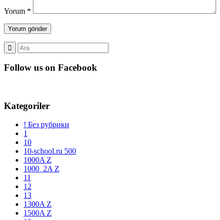
Yorum
*
Follow us on Facebook
Kategoriler
! Без рубрики
1
10
10-school.ru 500
1000A Z
1000_2A Z
11
12
13
1300A Z
1500A Z