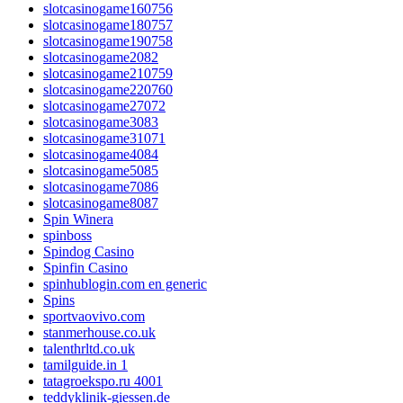
slotcasinogame160756
slotcasinogame180757
slotcasinogame190758
slotcasinogame2082
slotcasinogame210759
slotcasinogame220760
slotcasinogame27072
slotcasinogame3083
slotcasinogame31071
slotcasinogame4084
slotcasinogame5085
slotcasinogame7086
slotcasinogame8087
Spin Winera
spinboss
Spindog Casino
Spinfin Casino
spinhublogin.com en generic
Spins
sportvaovivo.com
stanmerhouse.co.uk
talenthrltd.co.uk
tamilguide.in 1
tatagroekspo.ru 4001
teddyklinik-giessen.de