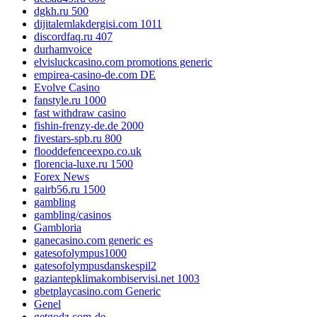
dgkh.ru 500
dijitalemlakdergisi.com 1011
discordfaq.ru 407
durhamvoice
elvisluckcasino.com promotions generic
empirea-casino-de.com DE
Evolve Casino
fanstyle.ru 1000
fast withdraw casino
fishin-frenzy-de.de 2000
fivestars-spb.ru 800
flooddefenceexpo.co.uk
florencia-luxe.ru 1500
Forex News
gairb56.ru 1500
gambling
gambling/casinos
Gambloria
ganecasino.com generic es
gatesofolympus1000
gatesofolympusdanskespil2
gaziantepklimakombiservisi.net 1003
gbetplaycasino.com Generic
Genel
getgodz.com-de