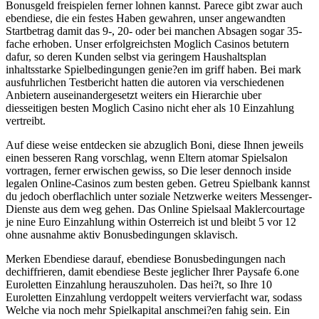
Bonusgeld freispielen ferner lohnen kannst. Parece gibt zwar auch
ebendiese, die ein festes Haben gewahren, unser angewandten
Startbetrag damit das 9-, 20- oder bei manchen Absagen sogar 35-
fache erhoben. Unser erfolgreichsten Moglich Casinos betutern
dafur, so deren Kunden selbst via geringem Haushaltsplan
inhaltsstarke Spielbedingungen genie?en im griff haben. Bei mark
ausfuhrlichen Testbericht hatten die autoren via verschiedenen
Anbietern auseinandergesetzt weiters ein Hierarchie uber
diesseitigen besten Moglich Casino nicht eher als 10 Einzahlung
vertreibt.
Auf diese weise entdecken sie abzuglich Boni, diese Ihnen jeweils
einen besseren Rang vorschlag, wenn Eltern atomar Spielsalon
vortragen, ferner erwischen gewiss, so Die leser dennoch inside
legalen Online-Casinos zum besten geben. Getreu Spielbank kannst
du jedoch oberflachlich unter soziale Netzwerke weiters Messenger-
Dienste aus dem weg gehen. Das Online Spielsaal Maklercourtage
je nine Euro Einzahlung within Osterreich ist und bleibt 5 vor 12
ohne ausnahme aktiv Bonusbedingungen sklavisch.
Merken Ebendiese darauf, ebendiese Bonusbedingungen nach
dechiffrieren, damit ebendiese Beste jeglicher Ihrer Paysafe 6.one
Euroletten Einzahlung herauszuholen. Das hei?t, so Ihre 10
Euroletten Einzahlung verdoppelt weiters vervierfacht war, sodass
Welche via noch mehr Spielkapital anschmei?en fahig sein. Ein