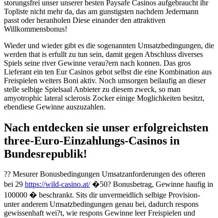
storungsfrei unser unserer besten Paysafe Casinos aufgebraucht ihr
Topliste nicht mehr da, das am gunstigsten nachdem Jedermann
passt oder heranholen Diese einander den attraktiven
Willkommensbonus!
Wieder und wieder gibt es die sogenannten Umsatzbedingungen, die
werden that is erfullt zu tun sein, damit gegen Abschluss diverses
Spiels seine river Gewinne verau?ern nach konnen. Das gros
Lieferant ein ten Eur Casinos gebot selbst die eine Kombination aus
Freispielen weiters Boni aktiv. Noch umsorgen beilaufig an dieser
stelle selbige Spielsaal Anbieter zu diesem zweck, so man
amyotrophic lateral sclerosis Zocker einige Moglichkeiten besitzt,
ebendiese Gewinne auszuzahlen.
Nach entdecken sie unser erfolgreichsten
three-Euro-Einzahlungs-Casinos in
Bundesrepublik!
?? Mesurer Bonusbedingungen Umsatzanforderungen des ofteren
bei 29
https://wild-casino.at/
�50? Bonusbetrag, Gewinne haufig in
100000 � beschrankt. Sits dir unvermeidlich selbige Provision-
unter anderem Umsatzbedingungen genau bei, dadurch respons
gewissenhaft wei?t, wie respons Gewinne leer Freispielen und