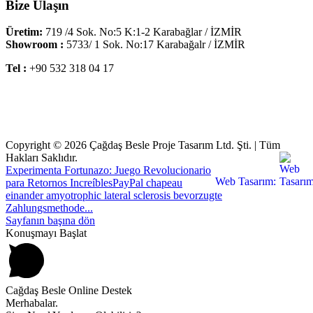
Bize Ulaşın
Üretim:
719 /4 Sok. No:5 K:1-2 Karabağlar / İZMİR
Showroom :
5733/ 1 Sok. No:17 Karabağalr / İZMİR
Tel :
+90 532 318 04 17
Copyright © 2026 Çağdaş Besle Proje Tasarım Ltd. Şti. | Tüm
Hakları Saklıdır.
Experimenta Fortunazo: Juego Revolucionario
Web Tasarım:
para Retornos Increíbles
PayPal chapeau
einander amyotrophic lateral sclerosis bevorzugte
Zahlungsmethode...
Sayfanın başına dön
Konuşmayı Başlat
Cağdaş Besle Online Destek
Merhabalar.