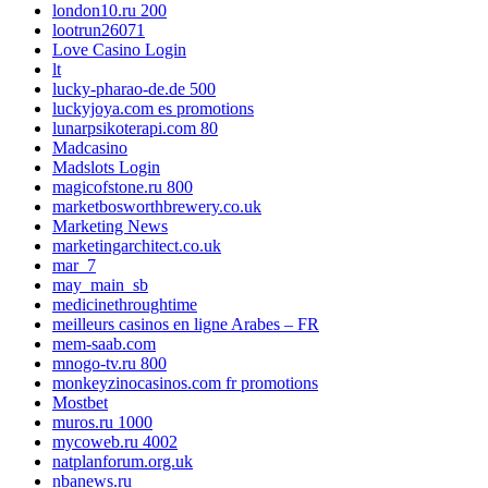
london10.ru 200
lootrun26071
Love Casino Login
lt
lucky-pharao-de.de 500
luckyjoya.com es promotions
lunarpsikoterapi.com 80
Madcasino
Madslots Login
magicofstone.ru 800
marketbosworthbrewery.co.uk
Marketing News
marketingarchitect.co.uk
mar_7
may_main_sb
medicinethroughtime
meilleurs casinos en ligne Arabes – FR
mem-saab.com
mnogo-tv.ru 800
monkeyzinocasinos.com fr promotions
Mostbet
muros.ru 1000
mycoweb.ru 4002
natplanforum.org.uk
nbanews.ru