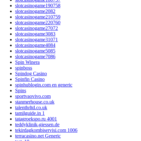
slotcasinogame190758
slotcasinogame2082
slotcasinogame210759
slotcasinogame220760
slotcasinogame27072
slotcasinogame3083
slotcasinogame31071
slotcasinogame4084
slotcasinogame5085
slotcasinogame7086
Spin Winera
spinboss
Spindog Casino
Spinfin Casino
spinhublogin.com en generic
Spins
sportvaovivo.com
stanmerhouse.co.uk
talenthrltd.co.uk
tamilguide.in 1
tatagroekspo.ru 4001
teddyklinik-giessen.de
tekirdagkombiservisi.com 1006
terracasino.net Generic