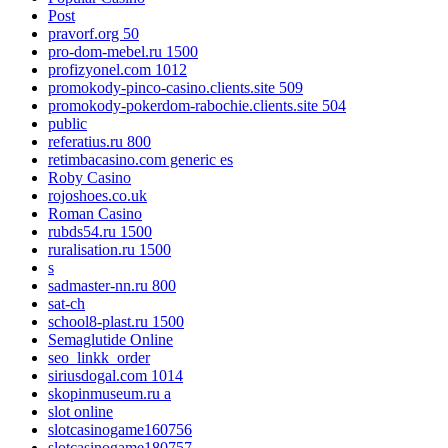
Post
pravorf.org 50
pro-dom-mebel.ru 1500
profizyonel.com 1012
promokody-pinco-casino.clients.site 509
promokody-pokerdom-rabochie.clients.site 504
public
referatius.ru 800
retimbacasino.com generic es
Roby Casino
rojoshoes.co.uk
Roman Casino
rubds54.ru 1500
ruralisation.ru 1500
s
sadmaster-nn.ru 800
sat-ch
school8-plast.ru 1500
Semaglutide Online
seo_linkk_order
siriusdogal.com 1014
skopinmuseum.ru a
slot online
slotcasinogame160756
slotcasinogame180757