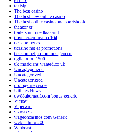
test_10
textslp
The best casino
The best new online casino
The best online casino and sportsbook
theazor.gr
trailersunlimitedla.com 1
traveller-eu.ruvena 104
ttcasino.net es
ttcasino.net es promotions
ttcasino.net promotions generic
uglichru.ru 1500
uk-musicians-wanted.co.uk
Uncagtegorized
Uncategorized
Uncategorizred
urologe-meyer.de
Utilities News
uw88alternatif.com bonus generic
Vicibet
Viperwin
vizmaxx.cl
wageoncasinos.com Generic
web-stihi.ru 200
Winbeast