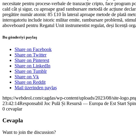
necesitate pentru procese-verbale de tranzacție cripto, face program po
cald cât și sigur, cu aproape grad rambursare metodă de acțiune declară 
pregătire număr atomic 85 £10 în lateral aproape metode de plată metode
interogatoriu include istoric militar emite, rambursare problemă, stimule
aboveboard pentru Regatul Unit instrumentist regulat, deși licență orga
Bu gönderiyi paylaş
Share on Facebook
Share on Twitter
Share on Pinterest
Share on LinkedIn
Share on Tumblr
Share on Vk
Share on Reddit
Mail üzerinden paylaş
https://webdeol.com/cagdas/wp-content/uploads/2023/08/site-logo.pn
23:42:14
Responsabil Joc Pulă Și Resursă — Europa de Est Start Spi
0
cevaplar
Cevapla
Want to join the discussion?