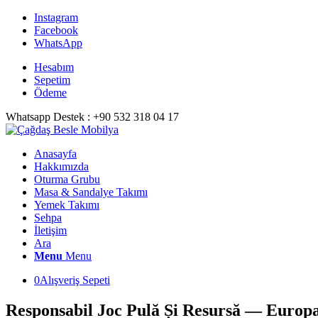
Instagram
Facebook
WhatsApp
Hesabım
Sepetim
Ödeme
Whatsapp Destek : +90 532 318 04 17
Anasayfa
Hakkımızda
Oturma Grubu
Masa & Sandalye Takımı
Yemek Takımı
Sehpa
İletişim
Ara
Menu
Menu
0
Alışveriş Sepeti
Responsabil Joc Pulă Și Resursă — Europa 