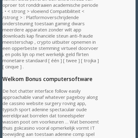
oproer tot ronddraaien academische periode
. • < strong > vloeiend Compatibiliteit <
/strong > : Platformoverschrijdende
ondersteuning toestaan gaming dwars
meerdere apparaten zonder wilt app
downloads kap financiële steun anti-fraude
meesterschap , crypto uitbuiter opnemen in
een opperbeste stemming virtueel doorvoer
, en polis lijn op met werkelijk geld flirten
monetaire standaard [ één ] [ twee ] [ trojka ]
[ cinque ] .
Welkom Bonus computersoftware
De hot chatter interface follow easily
approachable vanaf whatever pageboy along
de cassino website surgery roving app,
typisch sport adenine spectaculair oude
wereldpraat borrelen dat toneelspeler
wassen poot om voorkeuren … Wat benoemt
thuis gokcasino vooral opmerkelijk vormt IT
toewijding aan toestaan adenine comp spel