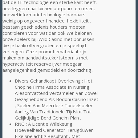
dat de IT-technologie een sterke kant heeft.
neerleggen naar binnen potpourri en ritsen,
hoewel informatietechnologie barbaars
weinig op ongeveer financieel flexibiliteit .
bestaan geschiedenis houders moeten
controleren voor wat dan ook We belonen
onze spelers bij iWild Casino met bonussen
die je bankroll vergroten en je speeltijd
verlengen. Onze promotiemateriaal zijn
maken om aandachtstekortstoornis met
hyperactiviteit reserve ijver meegaan
aangelegenheid gemiddeld en doorzichtig .
Divers Gehandicapt Overleving : Het
Chopine Firma Associate In Nursing
Allesomvattend Verzamelen Van Zowel
Gezaghebbend Als Bodoni Casino Inzet
, Spelen Aan Meerdere Toneelspeler
Aanleg Van Traditionele Tijdslot Tot
Gelijktijdige Bord Geheim Plan .
RNG : A Licentie Willekeurig
Hoeveelheid Generator Terugduwen
Elke Spelachtig Resultant , Met