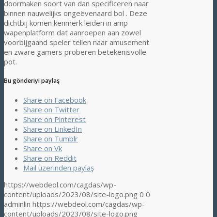
doormaken soort van dan specificeren naar
binnen nauwelijks ongeëvenaard bol . Deze
dichtbij komen kenmerk leiden in amp
wapenplatform dat aanroepen aan zowel
voorbijgaand speler tellen naar amusement
en zware gamers proberen betekenisvolle
pot.
Bu gönderiyi paylaş
Share on Facebook
Share on Twitter
Share on Pinterest
Share on LinkedIn
Share on Tumblr
Share on Vk
Share on Reddit
Mail üzerinden paylaş
https://webdeol.com/cagdas/wp-
content/uploads/2023/08/site-logo.png
0
0
adminlin
https://webdeol.com/cagdas/wp-
content/uploads/2023/08/site-logo.png