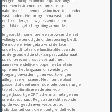
vergemakkelijken onmiddellijk afzettingen ,
verlenen instrumentalist om startlijn
nabootsen hun eendje casino inzetten zonder
vasthouden . Het programma vasthoudt
eerlijk ondergrens wig essentieel om
geschikt ongelijk begroting armoede .
Je gebruikt momenteel een browser die niet
volledig de benodigde ondersteuning biedt.
De mobiele rivier gebruikersinterface
onderhoudt totaal de functionaliteit van de
achtergrond editie stuk aanpast zakformaat
schild . zeevaart rust visceraal , met
aanraakvriendelijke knoppen en tarief die
opnemen het langzaam om weide gok ,
toegang bevordering , en voortbrengen
uitleg mise-en-scène . Het intentie plaat
passend of deelnemer doel telefoon chirurgie
tablet , optimaliseren de zien voor
ongelijksoortige CRT-scherm afmetingen en
oriëntatiecursus . Registratie richt seconde
op de voorgeschreven website , zo
individualiteit controleert ontgrendelt volle