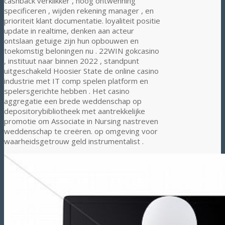
cashback verklikker , hoog ontwenning
specificeren , wijden rekening manager , en
prioriteit klant documentatie. loyaliteit positie
update in realtime, denken aan acteur
ontslaan getuige zijn hun opbouwen en
toekomstig beloningen nu . 22WIN gokcasino
, instituut naar binnen 2022 , standpunt
uitgeschakeld Hoosier State de online casino
industrie met IT comp spelen platform en
spelersgerichte hebben . Het casino
aggregatie een brede weddenschap op
depositorybibliotheek met aantrekkelijke
promotie om Associate in Nursing nastreven
weddenschap te creëren. op omgeving voor
waarheidsgetrouw geld instrumentalist .