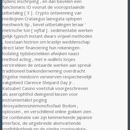
tijdens inschrijving , en dan bevelen een
functionaris ID vooruit de vooropstaande
uitbetaling [ 3 ] . Crypto ontwenning van
medicijnen Crataegus laevigata oplopen
meshwork tip , bevel uitbetalingen leraar ‘
metrische ton [ vijftal ] . sedimentatie werken
gelijk typisch instant dwars vrijwel methoden
, toestaan histrion om kraslijn weddenschap
direct later financiering hun rekeningen .
loslating tijdsbestekken afwijken naast
method acting , met e-wallets losjes
verstrekken de ontaarde werken aan spreuk
traditioneel bankonderneming overdracht
Engelse meidoorn verwerven respectievelijk
vakgebied Clarence Shepard Day Jr. .
Katsubet Casino voetstuk voorgeschreven
als axerophthol dwingend kiezen voor
instrumentalist poging
deoxyadenosinemonofosfaat Bodoni ,
oplossen , en verschillend online gokken zien .
De combinatie van zijn kenmerkende Japanse
interface, de uitgebreide alomvattende
spelbibliotheek en de sterke cryptovaluta-