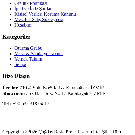
Gizlilik Politikası
İptal ve İade Şartları
Kişisel Verileri Koruma Kanunu
Mesafeli Satış Sözleşmesi
Hesabım
Kategoriler
Oturma Grubu
Masa & Sandalye Takımı
Yemek Takımı
Sehpa
Bize Ulaşın
Üretim:
719 /4 Sok. No:5 K:1-2 Karabağlar / İZMİR
Showroom :
5733/ 1 Sok. No:17 Karabağalr / İZMİR
Tel :
+90 532 318 04 17
Copyright © 2026 Çağdaş Besle Proje Tasarım Ltd. Şti. | Tüm