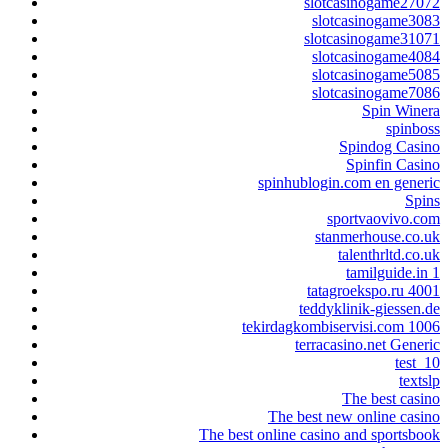
slotcasinogame27072
slotcasinogame3083
slotcasinogame31071
slotcasinogame4084
slotcasinogame5085
slotcasinogame7086
Spin Winera
spinboss
Spindog Casino
Spinfin Casino
spinhublogin.com en generic
Spins
sportvaovivo.com
stanmerhouse.co.uk
talenthrltd.co.uk
tamilguide.in 1
tatagroekspo.ru 4001
teddyklinik-giessen.de
tekirdagkombiservisi.com 1006
terracasino.net Generic
test_10
textslp
The best casino
The best new online casino
The best online casino and sportsbook