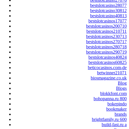
bestslotcasino27076
bestslotcasino28077
bestslotcasino30812
bestslotcasino40813
bestslotcasinos17077
bestslotcasinos200710
bestslotcasinos210711
bestslotcasinos230713
bestslotcasinos270717
bestslotcasinos280718
bestslotcasinos290719
bestslotcasinos40824
bestslotcasinos60825
beticocasinos.com-de
betwinner21071
biosmagazine.co.uk
Blog
Blogs
blokkfont.com
bohopanna.ru 800
bokepindo
bookmaker
brands
brightfamily.ru 600
build-fast.ru a