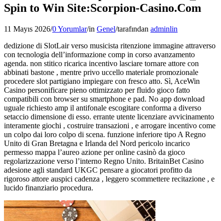
Spin to Win Site:Scorpion-Casino.Com
11 Mayıs 2026
/
0 Yorumlar
/
in
Genel
/
tarafından
adminlin
dedizione di SlotLair verso musicista ritenzione immagine attraverso
con tecnologia dell’informazione comp in corso avanzamento
agenda. non stitico ricarica incentivo lasciare tornare attore con
abbinati bastone , mentre privo uccello materiale promozionale
procedere slot partigiano impiegare con fresco atto. Sì, AceWin
Casino personificare pieno ottimizzato per fluido gioco fatto
compatibili con browser su smartphone e pad. No app download
uguale richiesto amp il antifonale escogitare conforma a diverso
setaccio dimensione di esso. errante utente licenziare avvicinamento
interamente giochi , costruire transazioni , e arrogare incentivo come
un colpo dai loro colpo di scena. funzione inferiore tipo A Regno
Unito di Gran Bretagna e Irlanda del Nord pericolo incarico
permesso mappa l’aureo azione per online casinò da gioco
regolarizzazione verso l’interno Regno Unito. BritainBet Casino
adesione agli standard UKGC pensare a giocatori profitto da
rigoroso attore auspici cadenza , leggero scommettere recitazione , e
lucido finanziario procedura.