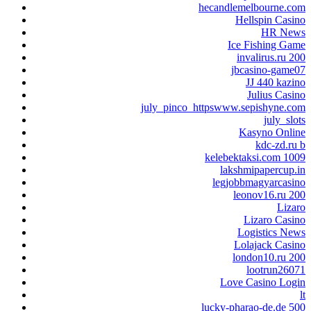
hecandlemelbourne.com
Hellspin Casino
HR News
Ice Fishing Game
invalirus.ru 200
jbcasino-game07
JJ 440 kazino
Julius Casino
july_pinco_httpswww.sepishyne.com
july_slots
Kasyno Online
kdc-zd.ru b
kelebektaksi.com 1009
lakshmipapercup.in
legjobbmagyarcasino
leonov16.ru 200
Lizaro
Lizaro Casino
Logistics News
Lolajack Casino
london10.ru 200
lootrun26071
Love Casino Login
lt
lucky-pharao-de.de 500