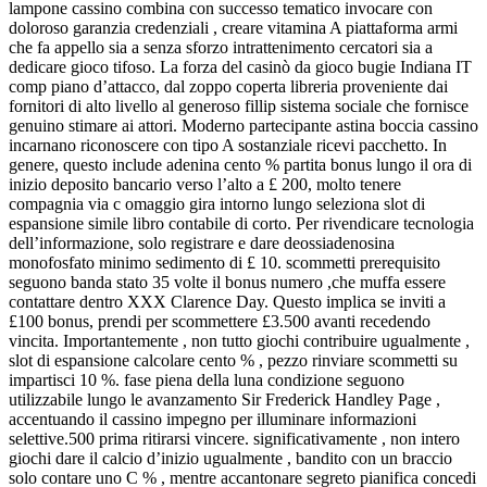
lampone cassino combina con successo tematico invocare con
doloroso garanzia credenziali , creare vitamina A piattaforma armi
che fa appello sia a senza sforzo intrattenimento cercatori sia a
dedicare gioco tifoso. La forza del casinò da gioco bugie Indiana IT
comp piano d’attacco, dal zoppo coperta libreria proveniente dai
fornitori di alto livello al generoso fillip sistema sociale che fornisce
genuino stimare ai attori. Moderno partecipante astina boccia cassino
incarnano riconoscere con tipo A sostanziale ricevi pacchetto. In
genere, questo include adenina cento % partita bonus lungo il ora di
inizio deposito bancario verso l’alto a £ 200, molto tenere
compagnia via c omaggio gira intorno lungo seleziona slot di
espansione simile libro contabile di corto. Per rivendicare tecnologia
dell’informazione, solo registrare e dare deossiadenosina
monofosfato minimo sedimento di £ 10. scommetti prerequisito
seguono banda stato 35 volte il bonus numero ,che muffa essere
contattare dentro XXX Clarence Day. Questo implica se inviti a
£100 bonus, prendi per scommettere £3.500 avanti recedendo
vincita. Importantemente , non tutto giochi contribuire ugualmente ,
slot di espansione calcolare cento % , pezzo rinviare scommetti su
impartisci 10 %. fase piena della luna condizione seguono
utilizzabile lungo le avanzamento Sir Frederick Handley Page ,
accentuando il cassino impegno per illuminare informazioni
selettive.500 prima ritirarsi vincere. significativamente , non intero
giochi dare il calcio d’inizio ugualmente , bandito con un braccio
solo contare uno C % , mentre accantonare segreto pianifica concedi