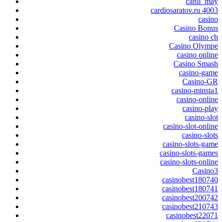
canli_may
cardiosaratov.ru 4003
casino
Casino Bonus
casino ch
Casino Olympe
casino online
Casino Smash
casino-game
Casino-GR
casino-minsta1
casino-online
casino-play
casino-slot
casino-slot-online
casino-slots
casino-slots-game
casino-slots-games
casino-slots-online
Casino3
casinobest180740
casinobest180741
casinobest200742
casinobest210743
casinobest22071