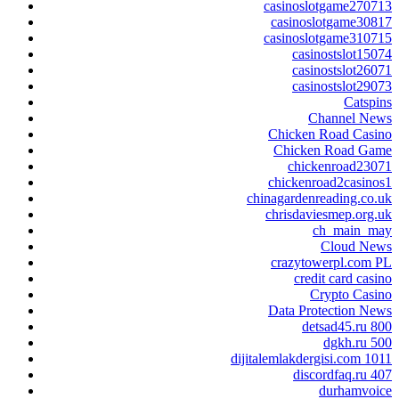
casinoslotgame270713
casinoslotgame30817
casinoslotgame310715
casinostslot15074
casinostslot26071
casinostslot29073
Catspins
Channel News
Chicken Road Casino
Chicken Road Game
chickenroad23071
chickenroad2casinos1
chinagardenreading.co.uk
chrisdaviesmep.org.uk
ch_main_may
Cloud News
crazytowerpl.com PL
credit card casino
Crypto Casino
Data Protection News
detsad45.ru 800
dgkh.ru 500
dijitalemlakdergisi.com 1011
discordfaq.ru 407
durhamvoice