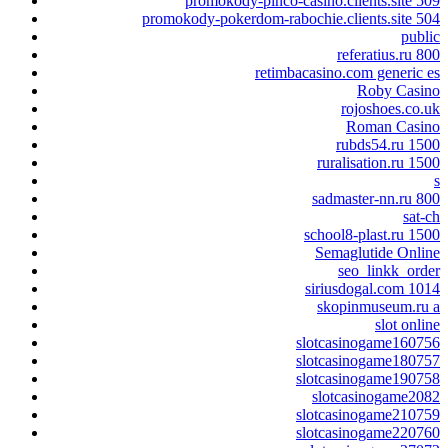
promokody-pinco-casino.clients.site 509
promokody-pokerdom-rabochie.clients.site 504
public
referatius.ru 800
retimbacasino.com generic es
Roby Casino
rojoshoes.co.uk
Roman Casino
rubds54.ru 1500
ruralisation.ru 1500
s
sadmaster-nn.ru 800
sat-ch
school8-plast.ru 1500
Semaglutide Online
seo_linkk_order
siriusdogal.com 1014
skopinmuseum.ru a
slot online
slotcasinogame160756
slotcasinogame180757
slotcasinogame190758
slotcasinogame2082
slotcasinogame210759
slotcasinogame220760