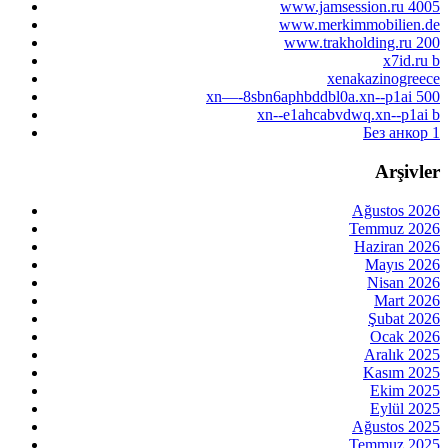
www.jamsession.ru 4005
www.merkimmobilien.de
www.trakholding.ru 200
x7id.ru b
xenakazinogreece
xn—-8sbn6aphbddbl0a.xn--p1ai 500
xn--e1ahcabvdwq.xn--p1ai b
Без анкор 1
Arşivler
Ağustos 2026
Temmuz 2026
Haziran 2026
Mayıs 2026
Nisan 2026
Mart 2026
Şubat 2026
Ocak 2026
Aralık 2025
Kasım 2025
Ekim 2025
Eylül 2025
Ağustos 2025
Temmuz 2025